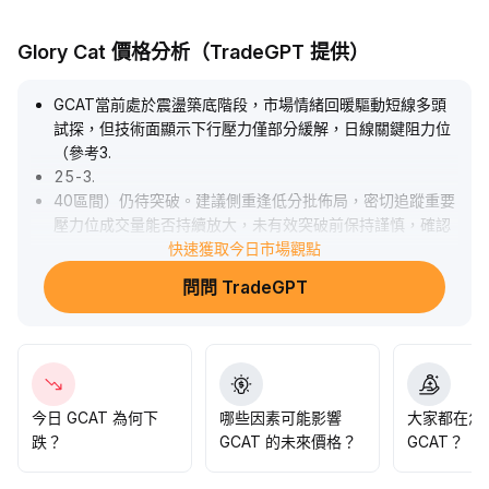
Glory Cat 價格分析（TradeGPT 提供）
GCAT當前處於震盪築底階段，市場情緒回暖驅動短線多頭
試探，但技術面顯示下行壓力僅部分緩解，日線關鍵阻力位
（參考3
.
25-3
.
40區間）仍待突破。建議側重逢低分批佈局，密切追蹤重要
壓力位成交量能否持續放大，未有效突破前保持謹慎，確認
增量站穩後再行加碼，防範消息面反覆帶來的回調風險。
快速獲取今日市場觀點
.
問問 TradeGPT
今日 GCAT 為何下
哪些因素可能影響
大家都在怎
跌？
GCAT 的未來價格？
GCAT？