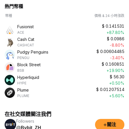
熱門幣種
幣種
價格 & 24 小時漲跌
$
0.141531
Fusionist
+87.80%
ACE
$
0.0986
Cash Cat
-8.80%
CASHCAT
$
0.00604485
Pudgy Penguins
-3.40%
PENGU
$
0.160851
Block Street
+19.90%
BSB
$
56.30
Hyperliquid
+0.50%
HYPE
$
0.01207514
Plume
+5.60%
PLUME
在社交媒體關注我們
Followers
+
關注
@Bybit_ZH