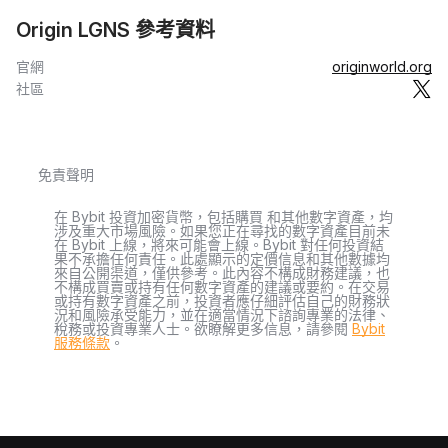
Origin LGNS 參考資料
官網
originworld.org
社區
免責聲明
在 Bybit 投資加密貨幣，包括購買 和其他數字資產，均
涉及重大市場風險。如果您正在尋找的數字資產目前未
在 Bybit 上線，將來可能會上線。Bybit 對任何投資結
果不承擔任何責任。此處顯示的定價信息和其他數據均
來自公開渠道，僅供參考。此內容不構成財務建議，也
不構成買賣或持有任何數字資產的建議或要約。在交易
或持有數字資產之前，投資者應仔細評估自己的財務狀
況和風險承受能力，並在適當情況下諮詢專業的法律、
稅務或投資專業人士。欲瞭解更多信息，請參閱
Bybit
服務條款
。