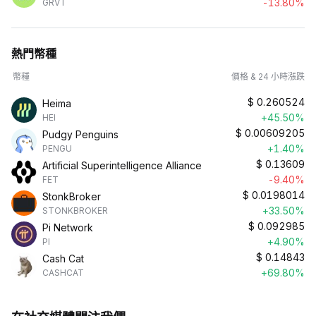
-13.80%
GRVT
熱門幣種
幣種
價格 & 24 小時漲跌
$
0.260524
Heima
+45.50%
HEI
$
0.00609205
Pudgy Penguins
+1.40%
PENGU
$
0.13609
Artificial Superintelligence Alliance
-9.40%
FET
$
0.0198014
StonkBroker
+33.50%
STONKBROKER
$
0.092985
Pi Network
+4.90%
PI
$
0.14843
Cash Cat
+69.80%
CASHCAT