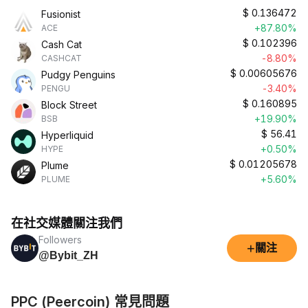
$
0.136472
Fusionist
+87.80%
ACE
$
0.102396
Cash Cat
-8.80%
CASHCAT
$
0.00605676
Pudgy Penguins
-3.40%
PENGU
$
0.160895
Block Street
+19.90%
BSB
$
56.41
Hyperliquid
+0.50%
HYPE
$
0.01205678
Plume
+5.60%
PLUME
在社交媒體關注我們
Followers
+
關注
@Bybit_ZH
PPC (Peercoin) 常見問題