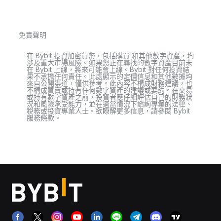
免責聲明
在 Bybit 投資加密貨幣，包括購買 和其他數字資產，均
涉及重大市場風險。如果您正在尋找的數字資產目前未
在 Bybit 上線，將來可能會上線。Bybit 對任何投資結
果不承擔任何責任。此處顯示的定價信息和其他數據均
來自公開渠道，僅供參考。此內容不構成財務建議，也
不構成買賣或持有任何數字資產的建議或要約。在交易
或持有數字資產之前，投資者應仔細評估自己的財務狀
況和風險承受能力，並在適當情況下諮詢專業的法律、
稅務或投資專業人士。欲瞭解更多信息，請參閱 Bybit
服務條款。