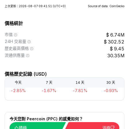
上次更新：2026-08-07 09:41:51
(UTC+0)
Source of data: CoinGecko
價格統計
市值
6.74M
24H 交易量
302.52
歷史最高價格
9.45
流通供應量
30.35M
價格歷史記錄 (USD)
今天
7 天
14 天
30 天
-2.85%
-1.67%
-7.81%
-0.93%
今天您對 Peercoin (PPC) 的感覺如何？
積極
消極