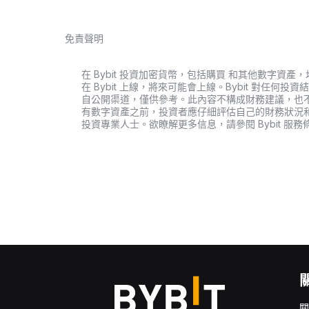
免責聲明
在 Bybit 投資加密貨幣，包括購買 和其他數字
在 Bybit 上線，將來可能會上線。Bybit 對任
自公開渠道，僅供參考。此內容不構成財務建議，也
有數字資產之前，投資者應仔細評估自己的財務狀況
投資專業人士。欲瞭解更多信息，請參閱 Bybit 服務
關