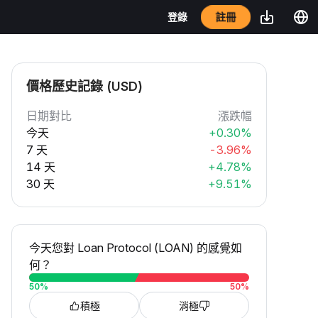
註冊
登錄
價格歷史記錄 (USD)
日期對比
漲跌幅
今天
+0.30%
7 天
-3.96%
14 天
+4.78%
30 天
+9.51%
今天您對 Loan Protocol (LOAN) 的感覺如
何？
50
%
50
%
積極
消極