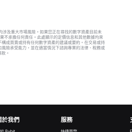
資產，均涉及重大市場風險。如果您正在尋找的數字資產目前未
何投資結果不承擔任何責任。此處顯示的定價信息和其他數據均來
不構成買賣或持有任何數字資產的建議或要約。在交易或持
和風險承受能力，並在適當情況下諮詢專業的法律、稅務或
條款。
關於我們
服務
於 Bybit
快捷買幣