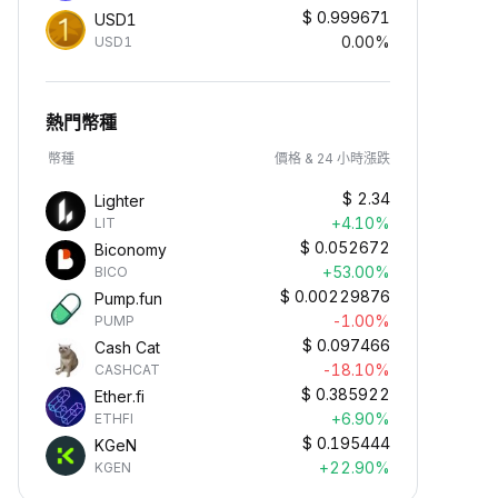
$
0.999671
USD1
0.00%
USD1
熱門幣種
幣種
價格 & 24 小時漲跌
$
2.34
Lighter
+4.10%
LIT
$
0.052672
Biconomy
+53.00%
BICO
$
0.00229876
Pump.fun
-1.00%
PUMP
$
0.097466
Cash Cat
-18.10%
CASHCAT
$
0.385922
Ether.fi
+6.90%
ETHFI
$
0.195444
KGeN
+22.90%
KGEN