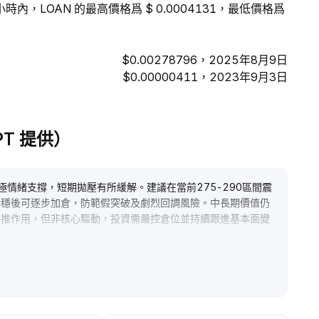
時內，LOAN 的最高價格爲 $ 0.0004131，最低價格爲
$0.00278796，2025年8月9日
$0.00000411，2023年9月3日
GPT 提供）
極情緒支撐，短期拋壓有所緩解。建議在當前275-290區間震
企穩後可逐步加倉，防範假突破及劇烈回調風險。中長期價值仍
助推作用，但非核心驅動，投資需嚴控倉位並持續跟進基本面變