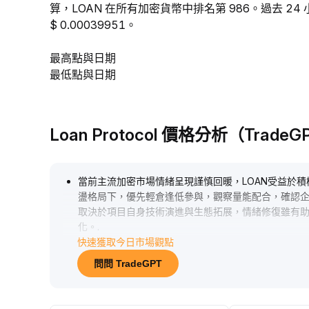
算，LOAN 在所有加密貨幣中排名第 986。過去 24 小
$ 0.00039951。
最高點與日期
最低點與日期
Loan Protocol 價格分析（Trade
當前主流加密市場情緒呈現謹慎回暖，LOAN受益於積
盪格局下，優先輕倉逢低參與，觀察量能配合，確認
取決於項目自身技術演進與生態拓展，情緒修復雖有
化。
.
快速獲取今日市場觀點
問問 TradeGPT