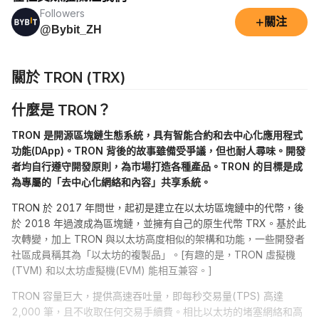
Followers
+
關注
@Bybit_ZH
關於 TRON (TRX)
什麼是 TRON？
TRON 是開源區塊鏈生態系統，具有智能合約和去中心化應用程式
功能(DApp)。TRON 背後的故事雖備受爭議，但也耐人尋味。開發
者均自行遵守開發原則，為市場打造各種產品。TRON 的目標是成
為專屬的「去中心化網絡和內容」共享系統。
TRON 於 2017 年問世，起初是建立在以太坊區塊鏈中的代幣，後
於 2018 年過渡成為區塊鏈，並擁有自己的原生代幣 TRX。基於此
次轉變，加上 TRON 與以太坊高度相似的架構和功能，一些開發者
社區成員稱其為「以太坊的複製品」。[有趣的是，TRON 虛擬機
(TVM) 和以太坊虛擬機(EVM) 能相互兼容。]
TRON 容量巨大，提供高速吞吐量，即每秒交易量(TPS) 高達
2,000 筆，且不收取任何交易手續費。相比以太坊的堵塞網絡和高