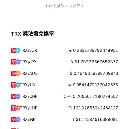
→
TRX 兌換爲 USD 試算
TRX 與法幣兌換率
TRX/EUR
€ 0.2838739792448901
TRX/JPY
¥ 51.79222567652877
TRX/AUD
$ 0.4649059398769943
TRX/ILS
₪ 0.9841479327042575
TRX/CHF
CHF 0.2655012186734507
TRX/HUF
Ft 103.82655042464137
TRX/INR
₹ 31.14584516688681