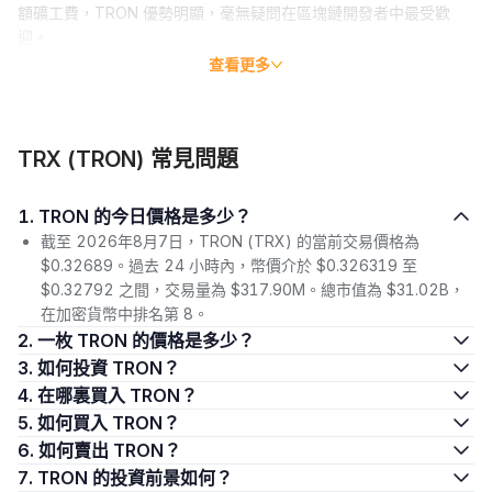
額礦工費，TRON 優勢明顯，毫無疑問在區塊鏈開發者中最受歡
迎。
查看更多
中心化共享平台一邊低估內容創作者的價值，一邊佔取他們的便
宜，TRON 則旨在解決這一問題。TRON 發揮了什麼作用？TRON
構建了點對點網絡，讓創作者的價值和努力可在其中得到公平的報
酬。
TRX (TRON) 常見問題
TRON 的目標是直接撮合內容創作者和消費者，消除所有的第三方
乾預。該項目旨在擴大 TRON 的規模，從而對標 YouTube、
1. TRON 的今日價格是多少？
Netflix、谷歌及亞馬遜等媒體巨頭。
截至 2026年8月7日，TRON (TRX) 的當前交易價格為
$0.32689。過去 24 小時內，幣價介於 $0.326319 至
TRON 的原生區塊鏈不僅記錄下了 TRON 網絡上 DApp 的大幅增
$0.32792 之間，交易量為 $317.90M。總市值為 $31.02B，
長，還記錄下了生態系統內 TRX (Tronix) 的交易量。截止 2022
在加密貨幣中排名第 8。
年 7 月 25 日，TRON 的活動及其原生代幣 TRX 由 TRON 基金會
2. 一枚 TRON 的價格是多少？
維護，之後將交由該網絡的社區接管。
3. 如何投資 TRON？
什麼是 TRX？
4. 在哪裏買入 TRON？
5. 如何買入 TRON？
Tronix 簡稱 TRX，是 TRON 網絡的原生加密貨幣。TRX 允許用戶
6. 如何賣出 TRON？
訪問 TRON 協議的功能，也代表著 TRON 網絡的經濟價值。
7. TRON 的投資前景如何？