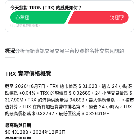
今天您對 TRON (TRX) 的感覺如何？
積極
消極
注：該信息僅供參考。
概況
分析
情緒
資訊
交易
交易平台
投資
排名
社交
常見問題
TRX 實時價格概覽
截至 2026年8月7日，TRX 總市值爲 $ 31.02B，過去 24 小時漲
跌幅爲 +0.04%。TRX 的現價爲 $ 0.32689，24 小時交易量爲 $
317.90M。TRX 的流通供應量爲 94.89B，最大供應量爲 --。按市
值計算，TRX 在所有加密貨幣中排名第 8。過去 24 小時內，TRX
的最高價格爲 $ 0.32792，最低價格爲 $ 0.326319。
最高點與日期
$0.431288，2024年12月3日
最低點與日期