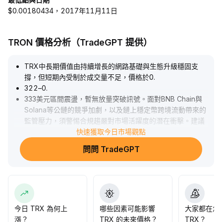
$0.00180434，2017年11月11日
TRON 價格分析（TradeGPT 提供）
TRX中長期價值由持續增長的網路基礎與生態升級穩固支
撐，但短期內受制於成交量不足，價格於0
.
322–0
.
333美元區間震盪，暫無放量突破訊號。面對BNB Chain與
Solana等公鏈的競爭加劇，以及鏈上穩定幣跨境流動帶來的
監管壓力，須警惕合規趨嚴對市場活躍度的潛在衝擊。建議
維持中性配置，關注政策動態與量能釋放，待突破0
快速獲取今日市場觀點
.
34美元後再行加碼。
.
問問 TradeGPT
今日 TRX 為何上
哪些因素可能影響
大家都在怎
漲？
TRX 的未來價格？
TRX？