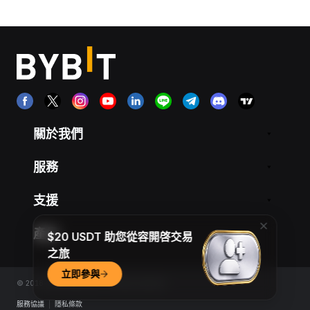
企業家、商業高管和外交官。他擁有歷史學和東亞研究學雙學位，
並於 2021 年 12 月受任成為格林納達駐世界貿易組織大使和常駐
代表。
TRX 為什麼值錢？
TRX 旨在打造媒體共享的未來，讓內容創作者在此獲得應得收入，
同時賺取去中心化共享帶來的收益。
關於我們
中心化網絡平台從內容創作者身上抽取巨額費用，留給內容創作者
的只是杯水車薪。只要越來越多的內容創作者使用 TRON 去中心化
網絡作為必選的媒體共享平台，將能從中獲得巨大收益，並推升
服務
TRX 的知名度。
支援
TRX 代幣的價值由獲取和使用比例決定。隨著加入 TRON 網絡的
用戶（如區塊鏈開發者、智能合約開發者、DApp 開發者）日益增
產品
長，TRX 的價值將持續攀升。最終，這對每個參與者來說都是共贏
$20 USDT 助您從容開啓交易
局面。
之旅
立即參與
TRON 為何獨樹一幟？
© 2018-2026 Bybit.com. All rights reserved.
權益授權證明(DPoS)
服務協議
|
隱私條款