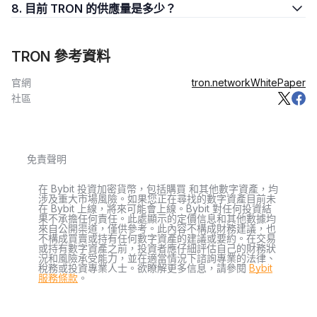
TRX 可用作交易媒介，還可以作為長期保值手段。目前，TRX 已在
8. 目前 TRON 的供應量是多少？
Bybit 等 10 多家交易所上線，可用於兌換所有支援的非主流幣，還
有比特幣和以太幣。
TRON 參考資料
TRX 有何用途？
官網
tron.network
WhitePaper
TRX 在 TRON 網絡上兼具治理代幣和效用代幣功能。TRX 持有者
社區
可透過質押 TRX 賺取被動收入、參與投票及維護網絡完整。TRON
生態系統內進行的所有交易都需使用 TRX 完成。
去中心化應用程式和網絡參與者只能透過 TRX 代幣加入 TRON 區
塊鏈平台。此外，TRX 質押者可以從「TRON Power」激勵機制中
免責聲明
獲利，賺取的 TRON Power 數量與質押的 TRX 數量成正比。
在 Bybit 投資加密貨幣，包括購買 和其他數字資產，均
TRON Power 隨後可兌換為 TRX。
涉及重大市場風險。如果您正在尋找的數字資產目前未
在 Bybit 上線，將來可能會上線。Bybit 對任何投資結
誰創造了 TRON？
果不承擔任何責任。此處顯示的定價信息和其他數據均
來自公開渠道，僅供參考。此內容不構成財務建議，也
不構成買賣或持有任何數字資產的建議或要約。在交易
孫宇晨是 TRON 網絡和 TRON 基金會的創始人。該基金會於
或持有數字資產之前，投資者應仔細評估自己的財務狀
2018 年收購了著名的共享文件軟件提供商 BitTorrent。2021 年
況和風險承受能力，並在適當情況下諮詢專業的法律、
稅務或投資專業人士。欲瞭解更多信息，請參閱
Bybit
12 月之前，他一直擔任 TRON 網絡和 TRON 基金會的首席執行
服務條款
。
官。
孫宇晨出生於 1990 年 7 月，他才華橫溢，身兼數職：精通技術的