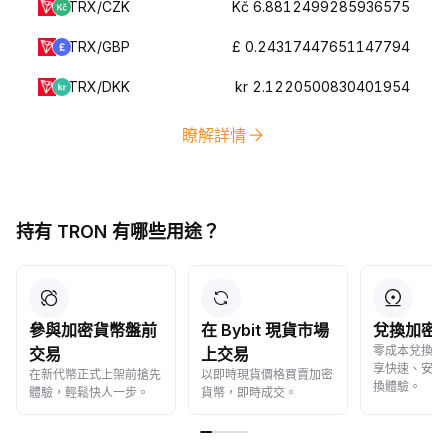
TRX/CZK
Kč 6.8812499285936575
TRX/GBP
£ 0.24317447651147794
TRX/DKK
kr 2.1220500830401954
瞭解詳情
持有 TRON 有哪些用途？
參與加密貨幣盤前
在 Bybit 現貨市場
兌換加密
零成本兌換加
交易
上交易
享快速、安全
在新代幣正式上架前搶先
以即時現貨價格買賣加密
換體驗。
體驗，輕鬆快人一步。
貨幣，即時成交。