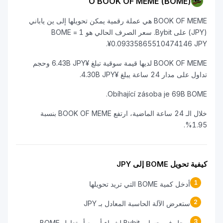
O BOOK OF MEME (BOME)
BOOK OF MEME هي عملة رقمية يمكن تحويلها إلى ين ياباني
(JPY) على Bybit. سعر الصرف الحالي هو 1 BOME =
¥0.09335865510474146 JPY.
BOOK OF MEME لديها قيمة سوقية تبلغ ¥6.43B JPY وحجم
تداول على مدار 24 ساعة يبلغ ¥4.30B JPY.
Obíhající zásoba je 69B BOME.
خلال الـ 24 ساعة الماضية، ارتفع BOOK OF MEME بنسبة
1.95%.
كيفية تحويل BOME إلى JPY
1
أدخل كمية BOME التي تريد تحويلها
2
ستعرض الآلة الحاسبة المعادل بـ JPY
3
سجل في حساب Bybit لشراء أو بيع أو تداول BOME