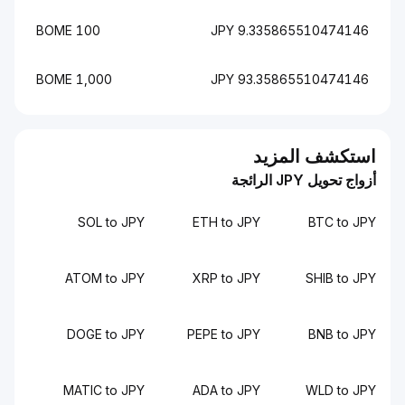
100 BOME
9.335865510474146 JPY
1,000 BOME
93.35865510474146 JPY
استكشف المزيد
أزواج تحويل JPY الرائجة
SOL to JPY
ETH to JPY
BTC to JPY
ATOM to JPY
XRP to JPY
SHIB to JPY
DOGE to JPY
PEPE to JPY
BNB to JPY
MATIC to JPY
ADA to JPY
WLD to JPY