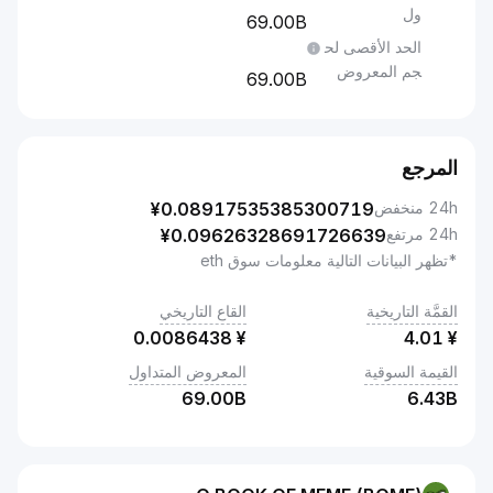
ول
69.00B
الحد الأقصى لح
جم المعروض
69.00B
المرجع
24h منخفض
0.08917535385300719
¥
24h مرتفع
0.09626328691726639
¥
*تظهر البيانات التالية معلومات سوق eth
القمَّة التاريخية
القاع التاريخي
0.0086438
¥
4.01
¥
القيمة السوقية
المعروض المتداول
69.00B
6.43B