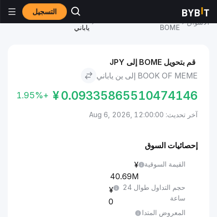
التسجيل
سعر BOOK OF MEME
BOOK OF MEME to ين
الأسواق
BOME
ياباني
قم بتحويل BOME إلى JPY
BOOK OF MEME إلى ين ياباني
¥
0.09335865510474146
+1.95%
آخر تحديث: Aug 6, 2026, 12:00:00
إحصائيات السوق
القيمة السوقية
40.69M
حجم التداول طوال 24
ساعة
0
المعروض المتدا