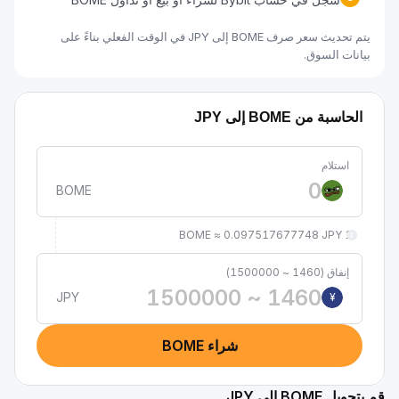
يتم تحديث سعر صرف BOME إلى JPY في الوقت الفعلي بناءً على
بيانات السوق.
الحاسبة من BOME إلى JPY
استلام
BOME
1 BOME ≈ 0.097517677748 JPY
إنفاق (1460 ~ 1500000)
JPY
¥
شراء BOME
قم بتحويل BOME إلى JPY