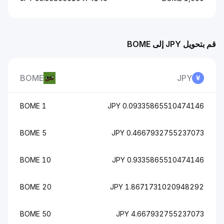
قم بتحويل JPY إلى BOME
BOME
JPY
1 BOME
0.09335865510474146 JPY
5 BOME
0.4667932755237073 JPY
10 BOME
0.9335865510474146 JPY
20 BOME
1.8671731020948292 JPY
50 BOME
4.667932755237073 JPY