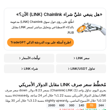
«هل ينبغي عليَّ شراء Chainlink ‏(LINK) الآن؟»
اطَّلع على رؤى حول سوق Chainlink ‏(LINK) مدعومة
بالذكاء الاصطناعي وتحليل مباشر لسعر LINK مقابل
RUB.
اطرح أسئلة على بوت الدردشة الذكي TradeGPT
سعر LINK
توقُّعات الأسعار
تداوَل LINK/USDT
شراء LINK
مُخطَّط سعر صرف LINK مقابل الدولار الأمريكي
يجري اليوم، تداوُل واحد (1) LINK ‏(Chainlink) بسعر 8.23 دولار. down سعر صرف
LINK مقابل الدولار الأمريكي بنسبة 1.22% خلال آخر 24 ساعة، وincreased بنسبة
0.10% خلال الأسبوع الماضي، وslightly upward بنسبة 3.13% خلال آخر 30 يومًا.
200D
60D
30D
14D
7D
24H
القمة
:
₽
8.363578
القاع
:
₽
8.086392