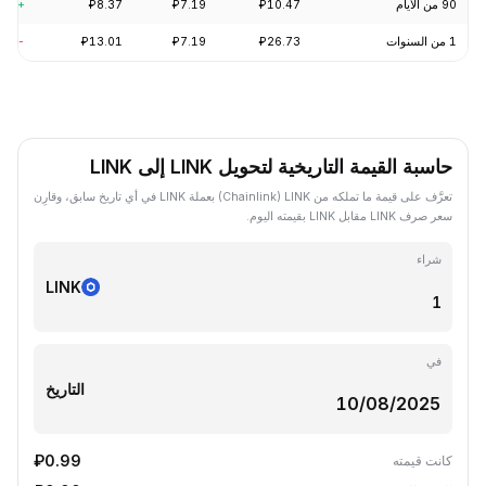
90 من الأيام
₽10.47
₽7.19
₽8.37
+5.99%
1 من السنوات
₽26.73
₽7.19
₽13.01
-63.46%
حاسبة القيمة التاريخية لتحويل LINK إلى LINK
تعرَّف على قيمة ما تملكه من LINK ‏(Chainlink) بعملة LINK في أي تاريخ سابق، وقارِن
سعر صرف LINK مقابل LINK بقيمته اليوم.
شراء
LINK
في
التاريخ
₽0.99
كانت قيمته