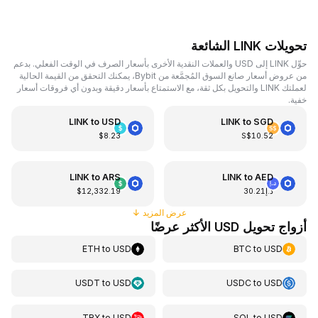
تحويلات LINK الشائعة
حوِّل LINK إلى USD والعملات النقدية الأخرى بأسعار الصرف في الوقت الفعلي. بدعم
من عروض أسعار صانع السوق المُجمَّعة من Bybit، يمكنك التحقق من القيمة الحالية
لعملتك LINK والتحويل بكل ثقة، مع الاستمتاع بأسعار دقيقة وبدون أي فروقات أسعار
خفية.
LINK
to
USD
LINK
to
SGD
$8.23
S$10.52
LINK
to
ARS
LINK
to
AED
د.إ30.21
$12,332.19
عرض المزيد
↓
أزواج تحويل USD الأكثر عرضًا
ETH
to
USD
BTC
to
USD
USDT
to
USD
USDC
to
USD
TRX
to
USD
SOL
to
USD