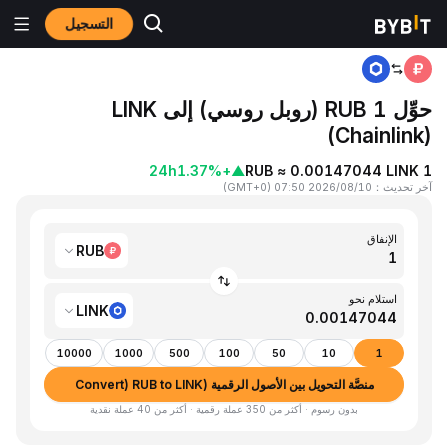
التسجيل
المنزٍل
RUB to LINK
حوِّل 1 RUB (روبل روسي) إلى LINK
(Chainlink)
24h
+1.37%
▲
1 RUB ≈ 0.00147044 LINK
آخر تحديث
：
2026/08/10 07:50
(
GMT+0
)
الإنفاق
RUB
استلام نحو
LINK
10000
1000
500
100
50
10
1
منصَّة التحويل بين الأصول الرقمية (Convert) RUB to LINK
بدون رسوم · أكثر من 350 عملة رقمية · أكثر من 40 عملة نقدية