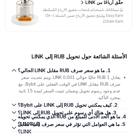
حقِّق أرباحًا من LINK
نمِّ ممتلكاتك باستخدام مُنتجات تحقيق الأرباح المُبسَّطة
Easy Earn ومُنتَج تحقيق الأرباح ضمن الشبكة (On-
Chain Earn).
الأسئلة الشائعة حول تحويل RUB إلى LINK
1. ما هو سعر صرف RUB مقابل LINK الحالي؟
يعادل 1 RUB حاليًا حوالي 0.001 LINK. ويتم تحديث سعر
صرف RUB مقابل LINK في الوقت الفعلي على Bybit، مع
عدم وجود رسوم تحويل وضمان تثبيت السعر لمدة 15 ثانية
بمجرد التأكيد.
2. كيف يمكنني تحويل RUB إلى LINK على Bybit؟
3. هل هناك أي رسوم على تحويل RUB إلى LINK؟
4. ما هو الحد الأدنى للمبلغ من RUB الذي يمكنني تحويله
إلى LINK؟
5. ما هي العوامل التي تؤثر في سعر صرف RUB مقابل
LINK؟