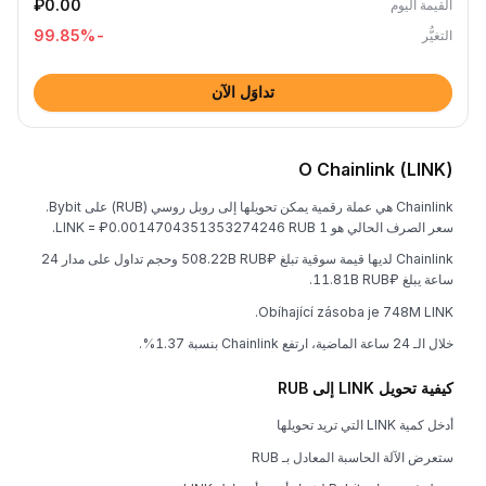
₽0.00
القيمة اليوم
%
-99.85
التغيُّر
تداوَل الآن
O Chainlink (LINK)
Chainlink هي عملة رقمية يمكن تحويلها إلى روبل روسي (RUB) على Bybit.
سعر الصرف الحالي هو 1 LINK = ₽0.0014704351353274246 RUB.
Chainlink لديها قيمة سوقية تبلغ ₽508.22B RUB وحجم تداول على مدار 24
ساعة يبلغ ₽11.81B RUB.
Obíhající zásoba je 748M LINK.
خلال الـ 24 ساعة الماضية، ارتفع Chainlink بنسبة 1.37%.
كيفية تحويل LINK إلى RUB
أدخل كمية LINK التي تريد تحويلها
ستعرض الآلة الحاسبة المعادل بـ RUB