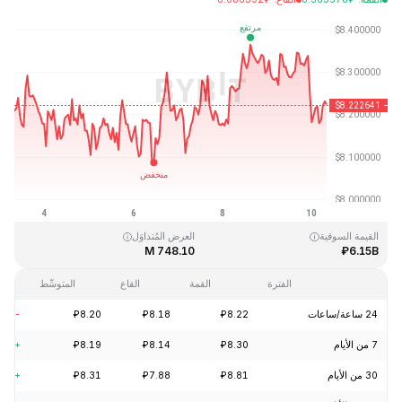
آخر تحديث: 2026-08-10، 07:50 GMT+0
القمَّة التاريخية
القاع التاريخي
₽0.148183
₽52.70
القيمة السوقية
العرض المُتداوَل
748.10 M
₽6.15B
الفترة
القمة
القاع
المتوسِّط
24 ساعة/ساعات
₽8.22
₽8.18
₽8.20
-1.22%
7 من الأيام
₽8.30
₽8.14
₽8.19
+0.10%
30 من الأيام
₽8.81
₽7.88
₽8.31
+3.13%