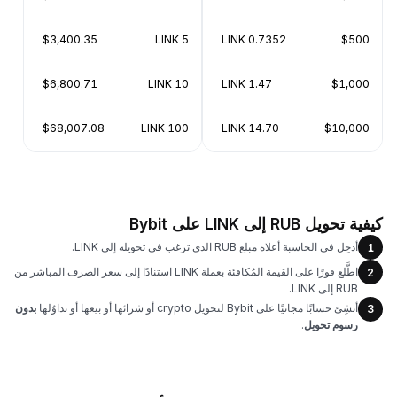
$3,400.35
5 LINK
0.7352 LINK
$500
$6,800.71
10 LINK
1.47 LINK
$1,000
$68,007.08
100 LINK
14.70 LINK
$10,000
كيفية تحويل RUB إلى LINK على Bybit
أدخِل في الحاسبة أعلاه مبلغ RUB الذي ترغب في تحويله إلى LINK.
1
اطَّلع فورًا على القيمة المُكافئة بعملة LINK استنادًا إلى سعر الصرف المباشر من
2
RUB إلى LINK.
أنشِئ حسابًا مجانيًا على Bybit لتحويل crypto أو شرائها أو بيعها أو تداوُلها
بدون
3
رسوم تحويل
.