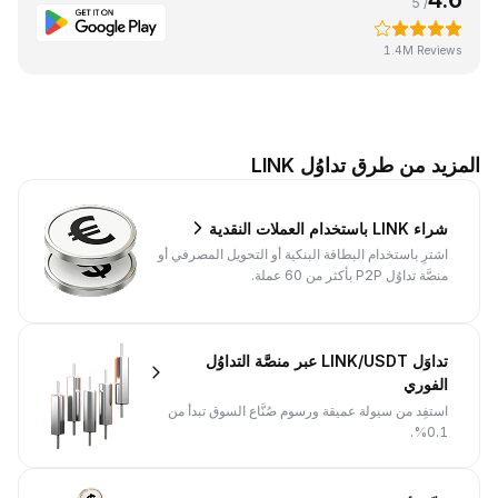
/ 5
1.4M Reviews
المزيد من طرق تداوُل LINK
شراء LINK باستخدام العملات النقدية
اشترِ باستخدام البطاقة البنكية أو التحويل المصرفي أو
منصَّة تداوُل P2P بأكثر من 60 عملة.
تداوَل LINK/USDT عبر منصَّة التداوُل
الفوري
استفِد من سيولة عميقة ورسوم صُنَّاع السوق تبدأ من
0.1%.