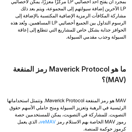
بمجرد أن يفتح أحد أخصائيي LP مركزًا معززًا، يمكن لأخصائيي
LP الآخرين إضافة سيولتهم إلى المجموعة، ويتم بعد ذلك
شاركة المكافآت الرمزية الإضافية المكتسبة بالإضافة إلى
الرسوم التداول بين الجميع أخصائيي LP المساهمين. وتُعد هذه
لحوافز جذابة بشكل خاص للمشاريع التي تتطلع إلى إعاقة
لسيولة وجذب مقدمي السيولة.
ما هو Maverick Protocol رمز المنفعة
M)؟
MAV هو رمز المنفعة Maverick Protocol. وتتمثل استخداماتها
لرئيسية في الرهبة وتعزيز السيولة ومنح حاملي الأسهم حقوق
لتصويت. للمشاركة في التصويت، يمكن للمستخدمين حصة
 MAV الخاصة بهم الاستلام
رمز
veMAV
، الذي يعمل
رموز حوكمة للمنصة.