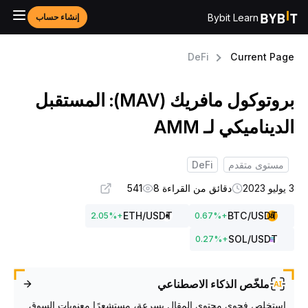
Bybit Learn
إنشاء حساب
DeFi
Current Pag
بروتوكول مافريك (MAV): المستقبل
لديناميكي لـ AMM
مستوى متقدم
DeFi
و 2023
دقائق من القراءة 8
541
ETH
/USDT
BTC
/USDT
2.05
%
+
0.67
%
+
SOL
/USDT
0.27
%
+
ملخّص الذكاء الاصطناعي
استخلص فحوى محتوى المقال بسرعة، مستشعرًا معنويات السوق