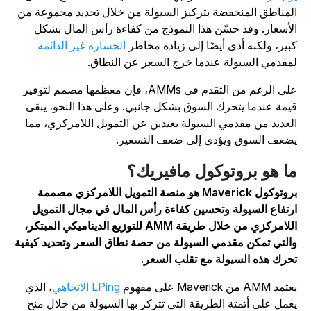
لمناطق المنخفضة بتركيز السيولة من خلال تحديد مجموعة من
لأسعار.
وقد حسّن هذا النموذج من كفاءة رأس المال بشكل
بير، ولكنه أدى أيضًا إلى زيادة مخاطر
الخسارة غير الدائمة
مقدمي السيولة عندما خرج السعر عن النطاق.
على الرغم من التقدم في AMMs، فإن معظمها مصمم لتوفير
يمة عندما يتحرك السوق بشكل جانبي. وعلى هذا النحو، يبقى
لعديد من مقدمي السيولة بعيدين عن التمويل اللامركزي، مما
ضعف السوق ويؤدي إلى ضعف التسعير.
ا هو بروتوكول مافيريك؟
بروتوكول Maverick هو منصة التمويل اللامركزي مصممة
رتفاع السيولة وتحسين كفاءة رأس المال في مجال التمويل
اللامركزي من خلال طريقة AMM للتوزيع الديناميكي المبتكر،
التي تمكن مقدمي السيولة من حصة نطاق السعر وتحديد كيفية
حرك هذه السيولة مع تقلب السعر.
د AMM من Maverick على مفهوم
LPing الاتجاهي
، الذي
عمل على أتمتة الطريقة التي تتركز بها السيولة من خلال منح