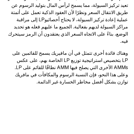
عيد تركيز السيولة، مما يسمح لرأس المال بتوليد الرسوم عن
ريق الانتقال السعر ونظرًا لأن العقود الذكية تعمل على أتمتة
عملية إعادة تركيز السيولة، لا يحتاج أخصائيوLP إلى مراقبة
راكز السيولة لديهم بفعالية. الجميع ما عليهم فعله هو تحديد
لوضع، بناءً على الاتجاه السعر الذي يعتقدون أن الرمز سيتحرك
يه.
هناك فائدة أخرى تتمثل في أن مافيريك يسمح للقائمين على
LP بتخصيص استراتيجية توزيع LP الخاصة بهم، على عكس
AMMs الأخرى التي يصلح فيها AMM نطاقًا للقائم على LP.
على هذا النحو، فإن النسبة الرسوم والمكافآت في مافريك
وازن بشكل أفضل مخاطر الخسارة غير الدائمة.