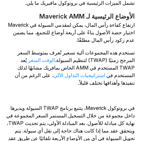
شمل الميزات الرئيسية في بروتوكول مافيريك ما يلي.
لأوضاع الرئيسية لـ Maverick AMM
ارتفاع كفاءة رأس المال، يمكن لمقدمي السيولة في Maverick
ختيار حصة الأصول بناءً على أربعة أوضاع للتجمع، مما يضمن
دم ركود رأس المال مطلقًا.
ستخدم هذه المجموعات آلية تسعير تُعرف بمتوسط السعر
مرجح زمنيًا (TWAP) لتنظيم السيولة.
الوقت السعر
يُعد
TWAP المستخدم في AMM الخاص بمافريك مشابهًا لذلك
لمستخدم في
استراتيجيات التداول الآلي
، على الرغم من أن
نفيذها وأهدافها تختلف قليلاً.
في بروتوكول Maverick، يتتبع برنامج TWAP السيولة ويديرها
اخل مجموعة من خلال التسجيل المستمر السعر المجموعة في
نهاية كل مبادلة للأصول. بعد المبادلة الأولى، يتم تحديث TWAP،
يتحقق عقد مما إذا كانت هناك حاجة إلى نقل أي سيولة. يتم
حويل السيولة في أي من الأوضاع الأربعة تلقائيًا عن طريق عقد