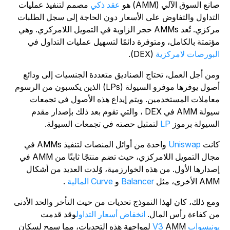
انع السوق الآلي (AMM) هو
عقد ذكي
مصمم لتنفيذ عمليات
لتداول والتفاوض على الأسعار دون الحاجة إلى سجل الطلبات
مركزي. تُعد AMMs حجر الزاوية في التمويل اللامركزي. وهي
ؤتمتة بالكامل، ومتوفرة دائمًا لتسهيل عمليات التداول في
لبورصات لامركزية
(DEX
).
من أجل العمل، تحتاج الصناديق متعددة الجنسيات إلى ودائع
أصول يوفرها موفرو السيولة (LPs) الذين يكسبون من الرسوم
عاملات المستخدمين. ويتم إيداع هذه الأصول في تجمعات
سيولة AMM في DEX ، والتي تقوم بعد ذلك بإصدار مقدم
لسيولة برموز
LP
لتمثيل حصته في تجمعات السيولة.
انت
Uniswap
واحدة من أوائل المنصات لتنفيذ AMMs في
مجال التمويل اللامركزي، حيث تضم منتجًا ثابتًا من AMM في
صدارها الأول.
من هذه الخوارزمية، وُلدت العديد من أشكال
A الأخرى، مثل
Balancer
و
Curve المالية
.
مع ذلك، كان لهذا النموذج تحديات من حيث التأخر والحد الأدنى
ن كفاءة رأس المال.
انخفاض أسعار التداول
وقد قدمت
ونيسواب V3
AMM لمواجهة هذه التحديات، مما سمح لسكان