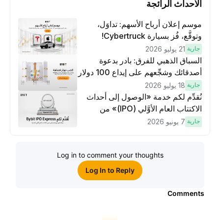
الأحداث الرائجة
موسم إعلان أرباح الأسهم: تداوَل،
وتوقَّع، فُز بسيارة Cybertruck!
جارية
21 يوليو 2026
السباق الذهبي للفرق: بادر بدعوة
أصدقائك وشجِّعهم على إيداع 100 دولار
وتنفيذ عمليات تداوُل بقيمة 10 دولار
جارية
18 يوليو 2026
لكسَب مكافآت مُضاعَفة
نُقدِّم لكم خدمة «الوصول إلى أحداث
الاكتتاب العام الأوَّلي (IPO)» من
Bybit، بوابتك للوصول المبكر إلى فرص
جارية
7 يونيو 2026
الاكتتاب العام الأوَّلي العالمية
Log in to comment your thoughts
Log In to Reply
Comments