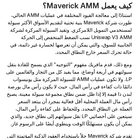
يف يعمل Maverick AMM؟
استنادًا إلى معالجة القيود المختلفة في عمليات AMM الحالي،
طورت شركة Maverick بنية تحتية لتقديم الأسواق الأكثر سيولة
مستخدمي التمويل اللامركزي. وتقيد السيولة المركزة لشركة
Uniswap V3 AMM نسب الضغط المنخفض إلى الحركة
لجانبية للسوق، والتي يمكن أن تعرضها لخسارة غير دائمة، في
الة تحرك السعر خارج النطاق المحدد.
مع ذلك، قدم مافريك مفهوم "التوجيه" الذي يسمح للقادة بنقل
يولتهم في أربعة أوضاع، مما يفيد كل من التجار والقائمين على
LP. ولا تكون عمليات AMM للسيولة المركزة مثل يونيسواب
ائمًا ذات كفاءة في رأس المال، حيث لا يكون رأس مال بورصة
ندن ذا قيمة إلا إذا ظل ضمن نطاق مجموعة سيولة معينة. يصبح
أس مال العملة المحلية أقل فعالية بمجرد أن يبتعد السعر
لعملة عن النطاق المحدد. وللحفاظ على كفاءة رأس المال،
سيتعين على أخصائيي LP نقل سيولتهم إلى نطاق جديد، والذي
مكن أن يكون مستهلكًا الوقت وينطوي أيضًا على الرسوم غاز.
تقدم شركة Maverick حلاً باستخدام العقود الذكية المؤتمتة التي