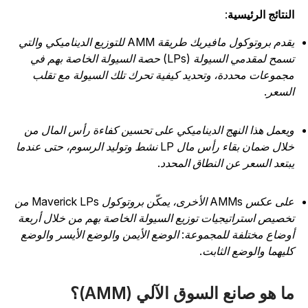
لنتائج الرئيسية
:
يقدم بروتوكول مافيريك طريقة AMM للتوزيع الديناميكي والتي
تسمح لمقدمي السيولة (LPs) حصة السيولة الخاصة بهم في
جموعات محددة، وتحديد كيفية تحرك تلك السيولة مع تقلب
لسعر.
يعمل هذا النهج الديناميكي على تحسين كفاءة رأس المال من
خلال ضمان بقاء رأس مال LP نشط وتوليد الرسوم، حتى عندما
بتعد السعر عن النطاق المحدد.
على عكس AMMs الأخرى، يمكّن بروتوكول Maverick LPs من
خصيص استراتيجيات توزيع السيولة الخاصة بهم من خلال أربعة
وضاع مختلفة للمجموعة: الوضع الأيمن والوضع الأيسر والوضع
ليهما والوضع الثابت.
ا هو صانع السوق الآلي (AMM)؟