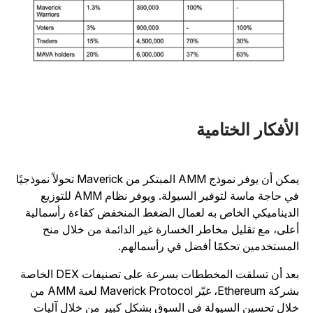
لأفكار الختامية
يمكن أن يوفر نموذج AMM المبتكر من Maverick تحولاً نموذجيًا
في حاجة ماسة لتوفير السيولة. ويوفر نظام AMM للتوزيع
لديناميكي الخاص به لعمال الضغط المنخفض كفاءة رأسمالية
على، مع تقليل مخاطر الخسارة غير الدائمة من خلال منح
لمستخدمين تحكمًا أفضل في رأسمالهم.
بعد أن تسلقت المخططات بسرعة على تصنيفات DEX الخاصة
بشركة Ethereum، غيّر Maverick Protocol لعبة AMM من
لال تحسين السيولة في السوق بشكل كبير من خلال آليات