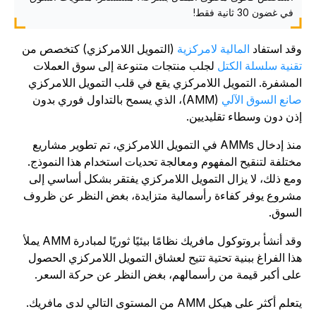
في غضون 30 ثانية فقط!
قد استفاد
المالية لامركزية
(التمويل اللامركزي) كتخصص من
قنية سلسلة الكتل
لجلب منتجات متنوعة إلى سوق العملات
لمشفرة. التمويل اللامركزي يقع في قلب التمويل اللامركزي
انع السوق الآلي
(AMM)، الذي يسمح بالتداول فوري بدون
ذن دون وسطاء تقليديين.
منذ إدخال AMMs في التمويل اللامركزي، تم تطوير مشاريع
ختلفة لتنقيح المفهوم ومعالجة تحديات استخدام هذا النموذج.
مع ذلك، لا يزال التمويل اللامركزي يفتقر بشكل أساسي إلى
شروع يوفر كفاءة رأسمالية متزايدة، بغض النظر عن ظروف
لسوق.
وقد أنشأ بروتوكول مافريك نظامًا بيئيًا ثوريًا لمبادرة AMM يملأ
ذا الفراغ ببنية تحتية تتيح لعشاق التمويل اللامركزي الحصول
لى أكبر قيمة من رأسمالهم، بغض النظر عن حركة السعر.
علم أكثر على هيكل AMM من المستوى التالي لدى مافريك.