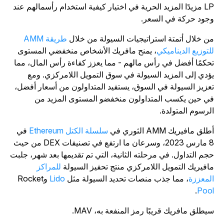
LP مزيدًا المزيد الحرية في اختيار كيفية استخدام رأسمالهم عند
جود حركة في السعر.
ن خلال أتمتة استراتيجيات السيولة من خلال
طريقة AMM
لتوزيع الديناميكي
، يمنح مافريك الأشخاص منخفضي المستوى
حكمًا أفضل في رأس مالهم - مما يعزز كفاءة رأس المال، مما
ؤدي إلى المزيد السيولة في سوق التمويل اللامركزي. ومع
عزيز السيولة في السوق، يستفيد المتداولون من أسعار أفضل،
ي حين يكسب المتداولون منخفضو المستوى المزيد من
لرسوم المتولدة.
لق مافيريك AMM الثوري في
سلسلة الكتل Ethereum
في
8 مارس 2023، وسرعان ما ارتفع في تصنيفات DEX من حيث
جم التداول. في مرحلته الثانية، التي تم تقديمها بعد شهر، جلبت
افيريك التمويل اللامركزي
منتج تحفيز السيولة
للمراكز
لمعززة
، مما جذب منصات تحديد السيولة مثل
Lido
وRocket
.
Poo
يطلق مافريك قريبًا رمز المنفعة به، MAV.