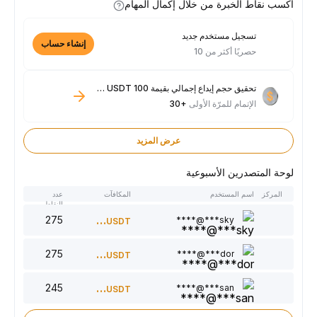
اكسب نقاط الخبرة من خلال إكمال المهام
تسجيل مستخدم جديد
إنشاء حساب
حصريًا أكثر من 10
تحقيق حجم إيداع إجمالي بقيمة 100 USDT فأكثر
الإتمام للمرّة الأولى
+30
عرض المزيد
لوحة المتصدرين الأسبوعية
المركز
اسم المستخدم
المكافآت
عدد
النقاط
275
300
sky***@****
USDT
275
220
dor***@****
USDT
245
150
san***@****
USDT