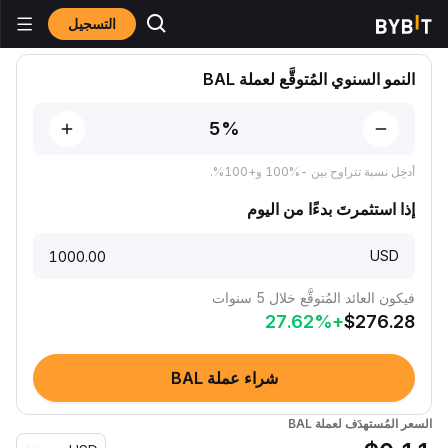
التسجيل
توقُّعات الأسعار
توقُّعات سعر BAL
النمو السنوي المُتوقَّع لعملة BAL
أدخِل نسبة تتراوح بين -‎100% و+100%‎.
إذا استثمرتَ بدءًا من اليوم
USD
فيكون العائد المُتوقَّع خلال 5 سنوات
27.62
%
+
$
276.28
شراء عملة BAL
السعر المُستهدَف لعملة BAL