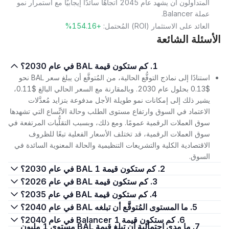
المتداولون أن يشهد عام 2045 اتجاهًا سائدًا إيجابيًا مع استمرار نمو
عملة Balancer.
العائد على الاستثمار (ROI) المُحتمل:
+154.16%
الأسئلة الشائعة
1. كم ستكون قيمة BAL في عام 2030؟
استنادًا إلى نماذج التوقُّع الحالية، من المُتوقَّع أن يبلغ سعر BAL نحو
$0.13 بحلول عام 2030. وبالمقارنة مع السعر الحالي البالغ $0.11،
يشير ذلك إلى إمكانات نمو طويلة الأجل مدفوعة بتزايد مُعدَّلات
الاعتماد في السوق وارتفاع مستوى الطلب وحالة الاتِّساع التي تشهدها
سوق العملات الرقمية عمومًا. ومع ذلك، وبسبب التقلُّبات المرتفعة في
سوق العملات الرقمية، قد تختلف الأسعار الفعلية تبعًا للظروف
الاقتصادية الكلية والتشريعات التنظيمية والحالة المعنوية السائدة في
السوق.
2. كم ستكون قيمة 1 BAL في عام 2030؟
3. كم ستكون قيمة BAL في عام 2026؟
4. كم ستكون قيمة BAL في عام 2035؟
5. ما المستوى المُتوقَّع أن تبلغه BAL في عام 2040؟
6. كم ستكون قيمة 1 Balancer في عام 2040؟
7. ما مدى احتمالية أن تبلغ قيمة BAL مستوى 1 مليون