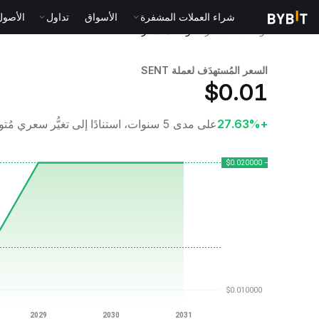
شراء العملات المشفرة
الأسواق
تداول
الأصول الت
توقُّعات الأسعار
توقُّعات سعر SENT
السعر المُستهدَف لعملة SENT
$
0.01
+27.63%
على مدى 5 سنوات، استنادًا إلى تغيُّر سعري مُتوقَّع بنسبة 5%