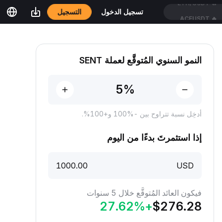
التسجيل
تسجيل الدخول
ACEUSDT
🔥
النمو السنوي المُتوقَّع لعملة SENT
أدخِل نسبة تتراوح بين -‎100% و+100%‎.
إذا استثمرتَ بدءًا من اليوم
USD
فيكون العائد المُتوقَّع خلال 5 سنوات
27.62
%
+
$
276.28