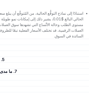
الحالي البالغ $0.01، يشير ذلك إلى إمكانات 
مستوى الطلب وحالة الاتِّساع التي تشهدها سوق العملات
العملات الرقمية، قد تختلف الأسعار الفعلية تبعًا للظروف
السائدة في السوق.
5. ما المستوى المُتوقَّع أن تبلغه SENT في عام 2040؟
7. ما مدى احتمالية أن تبلغ قيمة SENT مستوى 1 مليون دولار؟