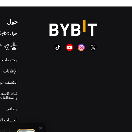
حول
حول Bybit
تبحَّر في ع
Mantle
مجتمعات Bybit
الإعلانات
الكشف عن 
قناة كاشف 
والمخالفات
وظائف
الحساب ال
نظرة عامّة