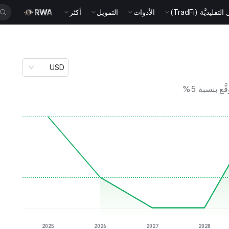
قليديَّة (TradFi)
الأدوات
التمويل
أكثر
USD