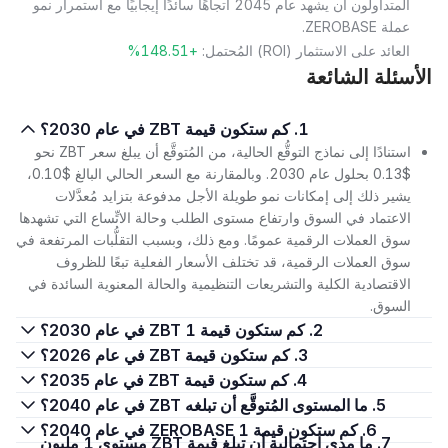
المتداولون أن يشهد عام 2045 اتجاهًا سائدًا إيجابيًا مع استمرار نمو
عملة ZEROBASE.
العائد على الاستثمار (ROI) المُحتمل:
+148.51%
الأسئلة الشائعة
1. كم ستكون قيمة ZBT في عام 2030؟
استنادًا إلى نماذج التوقُّع الحالية، من المُتوقَّع أن يبلغ سعر ZBT نحو
$0.13 بحلول عام 2030. وبالمقارنة مع السعر الحالي البالغ $0.10،
يشير ذلك إلى إمكانات نمو طويلة الأجل مدفوعة بتزايد مُعدَّلات
الاعتماد في السوق وارتفاع مستوى الطلب وحالة الاتِّساع التي تشهدها
سوق العملات الرقمية عمومًا. ومع ذلك، وبسبب التقلُّبات المرتفعة في
سوق العملات الرقمية، قد تختلف الأسعار الفعلية تبعًا للظروف
الاقتصادية الكلية والتشريعات التنظيمية والحالة المعنوية السائدة في
السوق.
2. كم ستكون قيمة 1 ZBT في عام 2030؟
3. كم ستكون قيمة ZBT في عام 2026؟
4. كم ستكون قيمة ZBT في عام 2035؟
5. ما المستوى المُتوقَّع أن تبلغه ZBT في عام 2040؟
6. كم ستكون قيمة 1 ZEROBASE في عام 2040؟
7. ما مدى احتمالية أن تبلغ قيمة ZBT مستوى 1 مليون