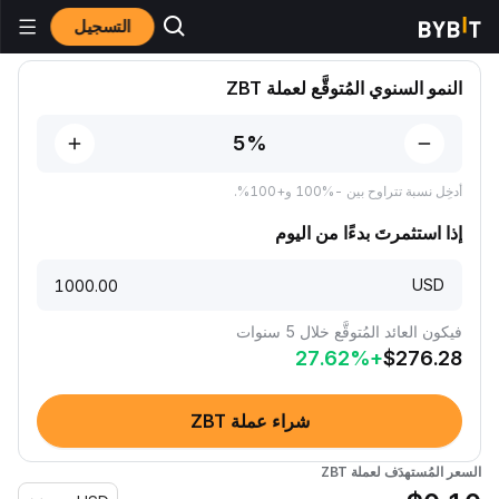
التسجيل
توقُّعات الأسعار
توقُّعات سعر ZBT
النمو السنوي المُتوقَّع لعملة ZBT
أدخِل نسبة تتراوح بين -‎100% و+100%‎.
إذا استثمرتَ بدءًا من اليوم
USD
فيكون العائد المُتوقَّع خلال 5 سنوات
27.62
%
+
$
276.28
شراء عملة ZBT
السعر المُستهدَف لعملة ZBT