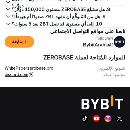
دولار؟
8. هل ستبلغ ZEROBASE مستوى 150,000 دولار؟
9. هل من المُتوقَّع أن تشهد ZBT صعودًا أم هبوطًا؟
10. إلى أي مستوى قد تصل ZBT بعد 5 سنوات؟
تابعنا على مواقع التواصل الاجتماعي
Followers
+
متابعة
@BybitArabia
الموارد المُتاحة لعملة ZEROBASE
الموقع الإلكتروني
zerobase.pro
WhitePaper
مجتمع العملة
discord.com