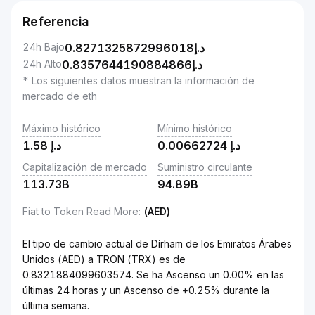
Referencia
24h Bajo
0.8271325872996018
د.إ
24h Alto
0.8357644190884866
د.إ
* Los siguientes datos muestran la información de
mercado de eth
Máximo histórico
Mínimo histórico
1.58
د.إ
0.00662724
د.إ
Capitalización de mercado
Suministro circulante
113.73B
94.89B
Fiat to Token Read More
:
(AED)
El tipo de cambio actual de Dírham de los Emiratos Árabes
Unidos (AED) a TRON (TRX) es de
0.8321884099603574. Se ha Ascenso un 0.00% en las
últimas 24 horas y un Ascenso de +0.25% durante la
última semana.