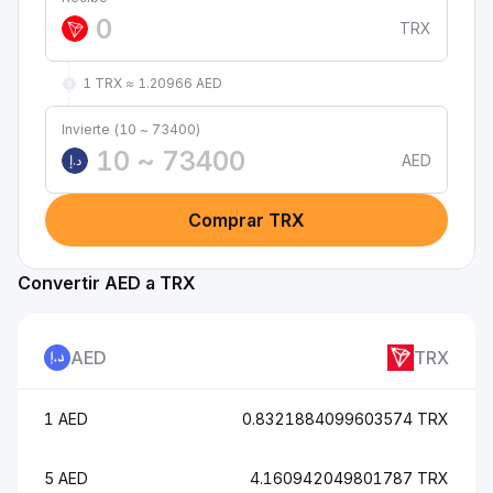
TRX
1 TRX ≈ 1.20966 AED
Invierte (10 ~ 73400)
AED
د.إ
Comprar TRX
Convertir AED a TRX
AED
TRX
1 AED
0.8321884099603574 TRX
5 AED
4.160942049801787 TRX