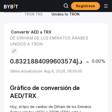
Regístrese
Precio de
Dírham de los Emiratos Árabes
Mercados
TRON TRX
Unidos to TRON
Convertir AED a TRX
DE DÍRHAM DE LOS EMIRATOS ÁRABES
UNIDOS A TRON
0.8321884099603574
د.إ
0.00%
Última actualización: Aug 6, 2026, 06:00:00
Gráfico de conversión de
AED/TRX
Hoy, el tipo de cambio de Dírham de los Emiratos