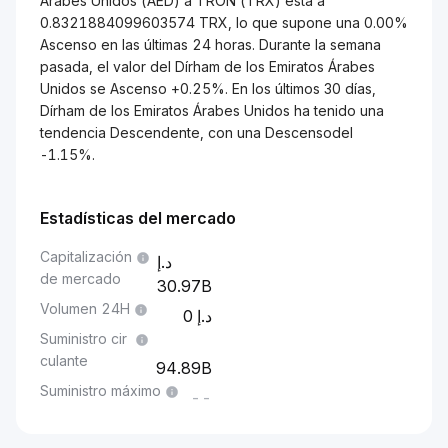
Árabes Unidos (AED) a TRON (TRX) está a
0.8321884099603574 TRX, lo que supone una 0.00%
Ascenso en las últimas 24 horas. Durante la semana
pasada, el valor del Dírham de los Emiratos Árabes
Unidos se Ascenso +0.25%. En los últimos 30 días,
Dírham de los Emiratos Árabes Unidos ha tenido una
tendencia Descendente, con una Descensodel
-1.15%.
Estadísticas del mercado
Capitalización
de mercado
30.97B
Volumen 24H
0
Suministro cir
culante
94.89B
Suministro máximo
--