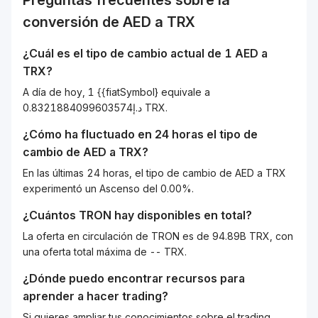
Preguntas frecuentes sobre la
conversión de
AED
a
TRX
¿Cuál es el tipo de cambio actual de 1
AED
a
TRX
?
A día de hoy, 1 {{fiatSymbol} equivale a
د.إ0.8321884099603574 TRX.
¿Cómo ha fluctuado en 24 horas el tipo de
cambio de
AED
a
TRX
?
En las últimas 24 horas, el tipo de cambio de AED a TRX
experimentó un Ascenso del 0.00%.
¿Cuántos
TRON
hay disponibles en total?
La oferta en circulación de TRON es de 94.89B TRX, con
una oferta total máxima de -- TRX.
¿Dónde puedo encontrar recursos para
aprender a hacer trading?
Si quieres ampliar tus conocimientos sobre el trading,