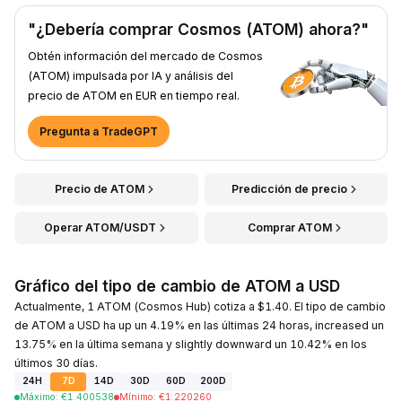
"¿Debería comprar Cosmos (ATOM) ahora?"
Obtén información del mercado de Cosmos
(ATOM) impulsada por IA y análisis del
precio de ATOM en EUR en tiempo real.
Pregunta a TradeGPT
Precio de ATOM
Predicción de precio
Operar ATOM/USDT
Comprar ATOM
Gráfico del tipo de cambio de ATOM a USD
Actualmente, 1 ATOM (Cosmos Hub) cotiza a $1.40. El tipo de cambio
de ATOM a USD ha up un 4.19% en las últimas 24 horas, increased un
13.75% en la última semana y slightly downward un 10.42% en los
últimos 30 días.
24H
7D
14D
30D
60D
200D
Máximo
:
€
1.400538
Mínimo
:
€
1.220260