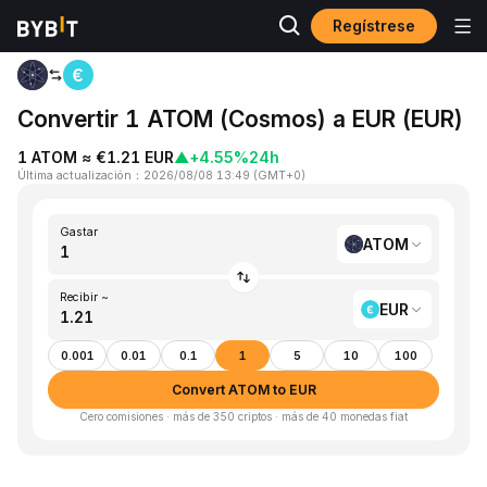
Regístrese
Inicio
ATOM to EUR
Convertir 1 ATOM (Cosmos) a EUR (EUR)
1 ATOM ≈ €1.21 EUR
▲
+4.55%
24h
Última actualización
：
2026/08/08 13:49
(
GMT+0
)
Gastar
ATOM
Recibir ~
EUR
0.001
0.01
0.1
1
5
10
100
Convert ATOM to EUR
Cero comisiones · más de 350 criptos · más de 40 monedas fiat