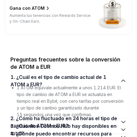
Gana con ATOM
Aumenta tus tenencias con Rewards Service
y On-Chain Earn.
Preguntas frecuentes sobre la conversión
de ATOM a EUR
1. ¿Cuál es el tipo de cambio actual de 1
ATOM a EUR?
1 ATOM equivale actualmente a unos 1.214 EUR. El
tipo de cambio de ATOM a EUR se actualiza en
tiempo real en Bybit, con cero tarifas por conversión
y un tipo de cambio garantizado durante
15 segundos una vez que confirmas.
2. ¿Cómo ha fluctuado en 24 horas el tipo de
cambio de ATOM a EUR?
3. ¿Cuántos Cosmos Hub hay disponibles en
total?
4. ¿Dónde puedo encontrar recursos para