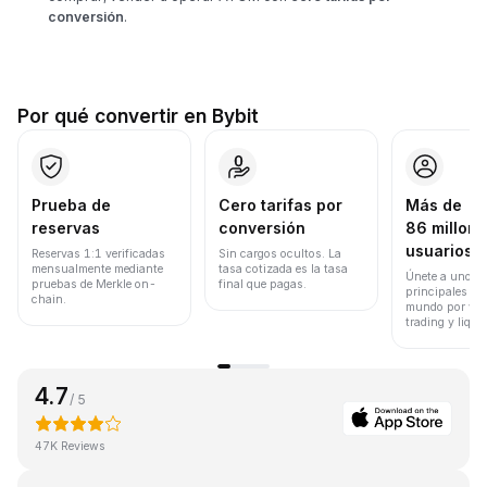
conversión
.
Por qué convertir en Bybit
Prueba de
Cero tarifas por
Más de
reservas
conversión
86 millone
usuarios
Reservas 1:1 verificadas
Sin cargos ocultos. La
mensualmente mediante
tasa cotizada es la tasa
Únete a uno de
pruebas de Merkle on-
final que pagas.
principales ex
chain.
mundo por vol
trading y liqui
4.7
/ 5
47K Reviews