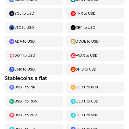
SOL
to
USD
TRX
to
USD
LTC
to
USD
XRP
to
USD
ADA
to
USD
DOGE
to
USD
DOT
to
USD
AVAX
to
USD
LINK
to
USD
SHIB
to
USD
Stablecoins a fiat
USDT
to
INR
USDT
to
PLN
USDT
to
RON
USDT
to
USD
USDT
to
PHP
USDT
to
VND