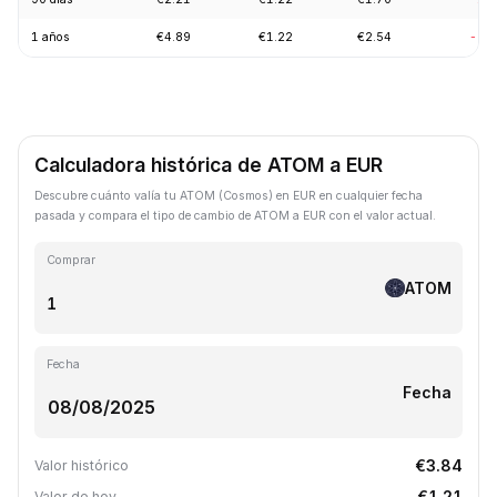
1 años
€4.89
€1.22
€2.54
-69
Calculadora histórica de ATOM a EUR
Descubre cuánto valía tu ATOM (Cosmos) en EUR en cualquier fecha
pasada y compara el tipo de cambio de ATOM a EUR con el valor actual.
Comprar
ATOM
Fecha
Fecha
€3.84
Valor histórico
€1.21
Valor de hoy