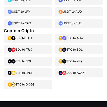
USDT
to
EUR
USDT
to
GBP
USDT
to
JPY
USDT
to
AUD
USDT
to
CAD
USDT
to
CHF
Cripto a Cripto
BTC
to
ETH
BTC
to
ADA
SOL
to
TRX
BTC
to
SOL
ETH
to
SOL
BTC
to
XRP
ETH
to
BNB
SOL
to
AVAX
BTC
to
DOGE