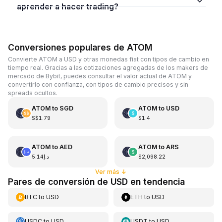
aprender a hacer trading?
Conversiones populares de ATOM
Convierte ATOM a USD y otras monedas fiat con tipos de cambio en
tiempo real. Gracias a las cotizaciones agregadas de los makers de
mercado de Bybit, puedes consultar el valor actual de ATOM y
convertirlo con confianza, con tipos de cambio precisos y sin
spreads ocultos.
ATOM
to
SGD
ATOM
to
USD
S$1.79
$1.4
ATOM
to
AED
ATOM
to
ARS
د.إ5.14
$2,098.22
Ver más
↓
Pares de conversión de USD en tendencia
BTC
to
USD
ETH
to
USD
USDC
to
USD
USDT
to
USD