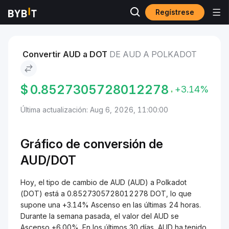
Regístrese
Mercados
Precio de Polkadot DOT
AUD to Polkadot
Convertir AUD a DOT
DE AUD A POLKADOT
$
0.8527305728012278
+3.14%
Última actualización: Aug 6, 2026, 11:00:00
Gráfico de conversión de
AUD/DOT
Hoy, el tipo de cambio de AUD (AUD) a Polkadot
(DOT) está a 0.8527305728012278 DOT, lo que
supone una +3.14% Ascenso en las últimas 24 horas.
Durante la semana pasada, el valor del AUD se
Ascenso +6.00%. En los últimos 30 días, AUD ha tenido