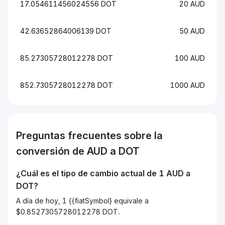
17.054611456024556 DOT
20 AUD
42.63652864006139 DOT
50 AUD
85.27305728012278 DOT
100 AUD
852.7305728012278 DOT
1000 AUD
Preguntas frecuentes sobre la
conversión de
AUD
a
DOT
¿Cuál es el tipo de cambio actual de 1
AUD
a
DOT
?
A día de hoy, 1 {{fiatSymbol} equivale a
$0.8527305728012278 DOT.