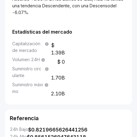
una tendencia Descendente, con una Descensodel
-6.07%.
Estadísticas del mercado
Capitalización
de mercado
1.39B
Volumen 24H
0
Suministro circ
ulante
1.70B
Suministro máxi
mo
2.10B
Referencia
24h Bajo
$
0.8219665626441256
24h Alto