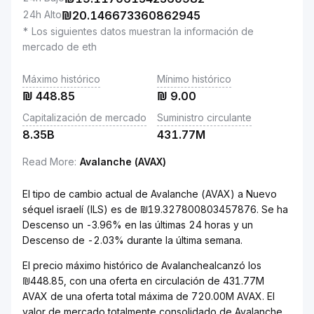
24h Alto
₪
20.146673360862945
* Los siguientes datos muestran la información de
mercado de eth
Máximo histórico
Mínimo histórico
₪
448.85
₪
9.00
Capitalización de mercado
Suministro circulante
8.35B
431.77M
Read More
:
Avalanche (AVAX)
El tipo de cambio actual de Avalanche (AVAX) a Nuevo
séquel israelí (ILS) es de ₪19.327800803457876. Se ha
Descenso un -3.96% en las últimas 24 horas y un
Descenso de -2.03% durante la última semana.
El precio máximo histórico de Avalanchealcanzó los
₪448.85, con una oferta en circulación de 431.77M
AVAX de una oferta total máxima de 720.00M AVAX. El
valor de mercado totalmente consolidado de Avalanche