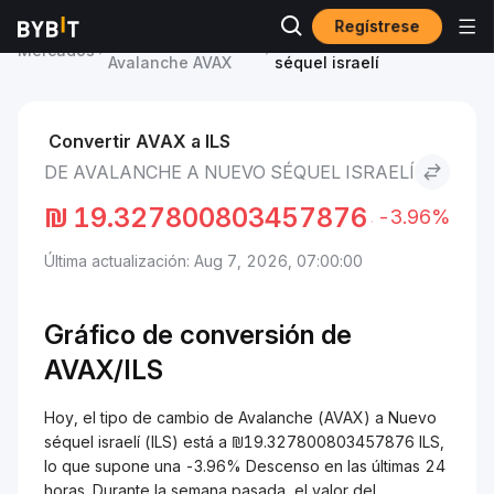
Regístrese
Precio de
Avalanche to Nuevo
Mercados
Avalanche AVAX
séquel israelí
Convertir AVAX a ILS
DE AVALANCHE A NUEVO SÉQUEL ISRAELÍ
₪
19.327800803457876
-3.96%
Última actualización: Aug 7, 2026, 07:00:00
Gráfico de conversión de
AVAX/
ILS
Hoy, el tipo de cambio de Avalanche (AVAX) a Nuevo
séquel israelí (ILS) está a ₪19.327800803457876 ILS,
lo que supone una -3.96% Descenso en las últimas 24
horas. Durante la semana pasada, el valor del