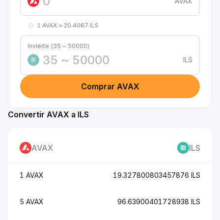
AVAX
1 AVAX ≈ 20.4087 ILS
Invierte (35 ~ 50000)
ILS
₪
Comprar AVAX
Convertir AVAX a ILS
AVAX
ILS
1 AVAX
19.327800803457876 ILS
5 AVAX
96.63900401728938 ILS