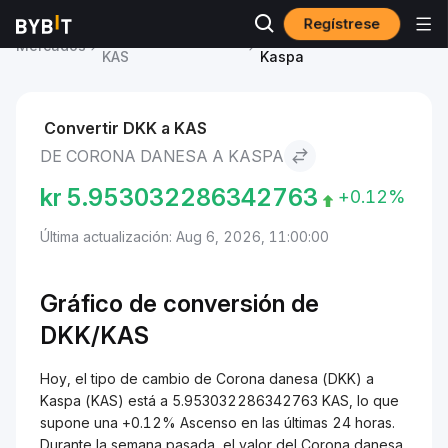
Regístrese
Precio de Kaspa
Corona danesa to
Mercados
KAS
Kaspa
Convertir DKK a KAS
DE CORONA DANESA A KASPA
kr
5.953032286342763
+0.12%
Última actualización: Aug 6, 2026, 11:00:00
Gráfico de conversión de
DKK/KAS
Hoy, el tipo de cambio de Corona danesa (DKK) a
Kaspa (KAS) está a 5.953032286342763 KAS, lo que
supone una +0.12% Ascenso en las últimas 24 horas.
Durante la semana pasada, el valor del Corona danesa