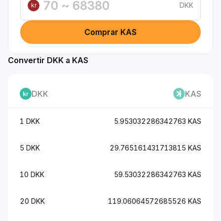
DKK
kr
Comprar KAS
Convertir DKK a KAS
DKK
KAS
1 DKK
5.953032286342763 KAS
5 DKK
29.765161431713815 KAS
10 DKK
59.53032286342763 KAS
20 DKK
119.06064572685526 KAS