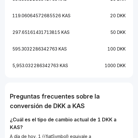
119.06064572685526 KAS
20 DKK
297.65161431713815 KAS
50 DKK
595.3032286342763 KAS
100 DKK
5,953.032286342763 KAS
1000 DKK
Preguntas frecuentes sobre la
conversión de
DKK
a
KAS
¿Cuál es el tipo de cambio actual de 1
DKK
a
KAS
?
A día de hoy, 1 {{fiatSymbol} equivale a