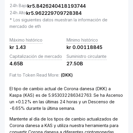
24h Bajo
kr
5.8426240418193744
24h Alto
kr
5.962229709728384
* Los siguientes datos muestran la información de
mercado de eth
Máximo histórico
Mínimo histórico
kr
1.43
kr
0.00118845
Capitalización de mercado
Suministro circulante
4.65B
27.50B
Fiat to Token Read More
:
(DKK)
El tipo de cambio actual de Corona danesa (DKK) a
Kaspa (KAS) es de 5.953032286342763. Se ha Ascenso
un +0.12% en las últimas 24 horas y un Descenso de
-6.65% durante la última semana.
Mantente al día de los tipos de cambio actualizados de
Corona danesa a KAS y utiliza nuestra herramienta para
convertir Corona danesa a diferentes criptomonedas