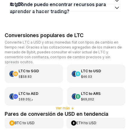
total?
4. ¿Dónde puedo encontrar recursos para
aprender a hacer trading?
Conversiones populares de LTC
Convierte LTC a USD y otras monedas fiat con tipos de cambio en
tiempo real. Gracias a las cotizaciones agregadas de los makers de
mercado de Bybit, puedes consultar el valor actual de LTC y
convertirlo con confianza, con tipos de cambio precisos y sin
spreads ocultos.
LTC
to
SGD
LTC
to
USD
S$58.83
$46.03
LTC
to
AED
LTC
to
ARS
د.إ169.05
$69,002
Ver más
↓
Pares de conversión de USD en tendencia
BTC
to
USD
ETH
to
USD