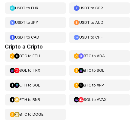
USDT
to
EUR
USDT
to
GBP
USDT
to
JPY
USDT
to
AUD
USDT
to
CAD
USDT
to
CHF
Cripto a Cripto
BTC
to
ETH
BTC
to
ADA
SOL
to
TRX
BTC
to
SOL
ETH
to
SOL
BTC
to
XRP
ETH
to
BNB
SOL
to
AVAX
BTC
to
DOGE