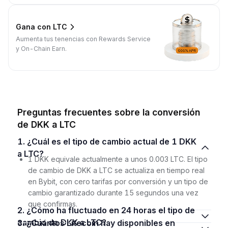
Gana con LTC
Aumenta tus tenencias con Rewards Service
y On-Chain Earn.
Preguntas frecuentes sobre la conversión
de DKK a LTC
1. ¿Cuál es el tipo de cambio actual de 1 DKK
a LTC?
1 DKK equivale actualmente a unos 0.003 LTC. El tipo
de cambio de DKK a LTC se actualiza en tiempo real
en Bybit, con cero tarifas por conversión y un tipo de
cambio garantizado durante 15 segundos una vez
que confirmas.
2. ¿Cómo ha fluctuado en 24 horas el tipo de
cambio de DKK a LTC?
3. ¿Cuántos Litecoin hay disponibles en