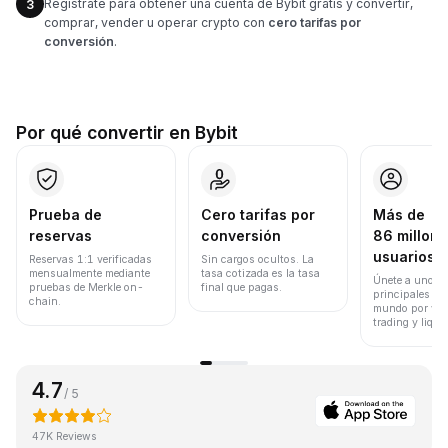
Regístrate para obtener una cuenta de Bybit gratis y convertir,
3
comprar, vender u operar crypto con
cero tarifas por
conversión
.
Por qué convertir en Bybit
Prueba de
Cero tarifas por
Más de
reservas
conversión
86 millone
usuarios
Reservas 1:1 verificadas
Sin cargos ocultos. La
mensualmente mediante
tasa cotizada es la tasa
Únete a uno de
pruebas de Merkle on-
final que pagas.
principales ex
chain.
mundo por vol
trading y liqui
4.7
/ 5
47K Reviews