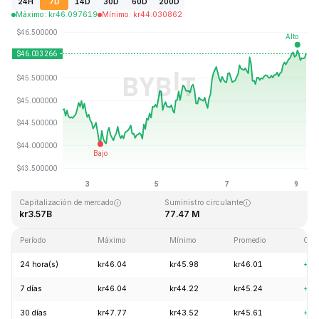
24H
7D
14D
30D
60D
200D
Máximo
:
kr
46.097619
Mínimo
:
kr
44.030862
Última actualización: 2026-08-09, 06:43 GMT+0
Máximo histórico
Mínimo histórico
kr410.26
kr1.15
Capitalización de mercado
Suministro circulante
kr3.57B
77.47 M
Período
Máximo
Mínimo
Promedio
Cam
24 hora(s)
kr46.04
kr45.98
kr46.01
+1.
7 días
kr46.04
kr44.22
kr45.24
+3.
30 días
kr47.77
kr43.52
kr45.61
+3.