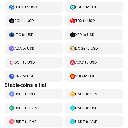
USDC
to
USD
USDT
to
USD
SOL
to
USD
TRX
to
USD
LTC
to
USD
XRP
to
USD
ADA
to
USD
DOGE
to
USD
DOT
to
USD
AVAX
to
USD
LINK
to
USD
SHIB
to
USD
Stablecoins a fiat
USDT
to
INR
USDT
to
PLN
USDT
to
RON
USDT
to
USD
USDT
to
PHP
USDT
to
VND