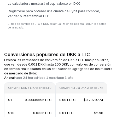
La calculadora mostrará el equivalente en DKK
Regístrese para obtener una cuenta de Bybit para comprar,
vender o intercambiar LTC
El tipo de cambio de LTC a DKK se actualiza en tiempo real según los datos
del mercado.
Conversiones populares de DKK a LTC
Explora las cantidades de conversión de DKK a LTC más populares,
que van desde 0,001 DKK hasta 100 DKK, con valores de conversión
en tiempo real basados en las cotizaciones agregadas de los makers
de mercado de Bybit.
Ahora
Hace 24 horas
Hace 1 mes
Hace 1 año
Convertir DKK a LTC
Valor de LTC
Convertir LTC a DKK
Valor de DKK
$1
0.00335596 LTC
0.001 LTC
$0.2979774
$10
0.0336 LTC
0.01 LTC
$2.98