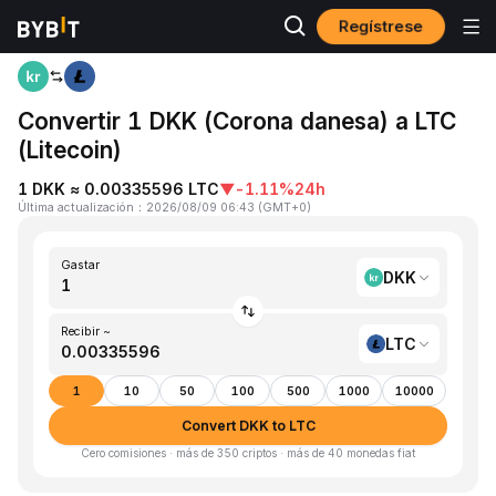
Regístrese
Inicio
DKK to LTC
Convertir 1 DKK (Corona danesa) a LTC
(Litecoin)
1 DKK ≈ 0.00335596 LTC
▼
-1.11%
24h
Última actualización
：
2026/08/09 06:43
(
GMT+0
)
Gastar
DKK
Recibir ~
LTC
1
10
50
100
500
1000
10000
Convert DKK to LTC
Cero comisiones · más de 350 criptos · más de 40 monedas fiat