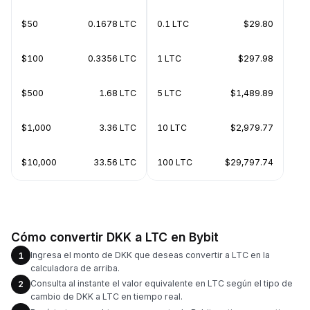
$50
0.1678 LTC
0.1 LTC
$29.80
$100
0.3356 LTC
1 LTC
$297.98
$500
1.68 LTC
5 LTC
$1,489.89
$1,000
3.36 LTC
10 LTC
$2,979.77
$10,000
33.56 LTC
100 LTC
$29,797.74
Cómo convertir DKK a LTC en Bybit
Ingresa el monto de DKK que deseas convertir a LTC en la
1
calculadora de arriba.
Consulta al instante el valor equivalente en LTC según el tipo de
2
cambio de DKK a LTC en tiempo real.