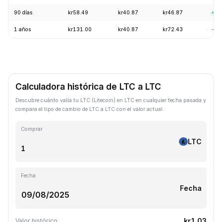
90 días
kr58.49
kr40.87
kr46.87
+8.
1 años
kr131.00
kr40.87
kr72.43
-63
Calculadora histórica de LTC a LTC
Descubre cuánto valía tu LTC (Litecoin) en LTC en cualquier fecha pasada y
compara el tipo de cambio de LTC a LTC con el valor actual.
Comprar
LTC
Fecha
Fecha
kr1.03
Valor histórico