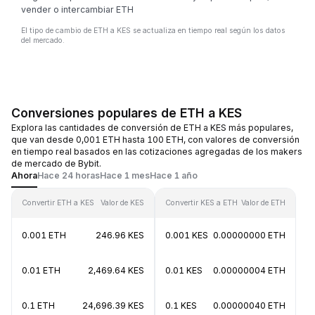
vender o intercambiar ETH
El tipo de cambio de ETH a KES se actualiza en tiempo real según los datos
del mercado.
Conversiones populares de ETH a KES
Explora las cantidades de conversión de ETH a KES más populares,
que van desde 0,001 ETH hasta 100 ETH, con valores de conversión
en tiempo real basados en las cotizaciones agregadas de los makers
de mercado de Bybit.
Ahora
Hace 24 horas
Hace 1 mes
Hace 1 año
Convertir ETH a KES
Valor de KES
Convertir KES a ETH
Valor de ETH
0.001 ETH
246.96 KES
0.001 KES
0.00000000 ETH
0.01 ETH
2,469.64 KES
0.01 KES
0.00000004 ETH
0.1 ETH
24,696.39 KES
0.1 KES
0.00000040 ETH