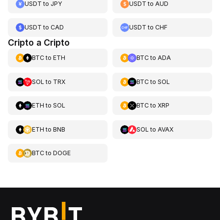
USDT
to
JPY
USDT
to
AUD
USDT
to
CAD
USDT
to
CHF
Cripto a Cripto
BTC
to
ETH
BTC
to
ADA
SOL
to
TRX
BTC
to
SOL
ETH
to
SOL
BTC
to
XRP
ETH
to
BNB
SOL
to
AVAX
BTC
to
DOGE