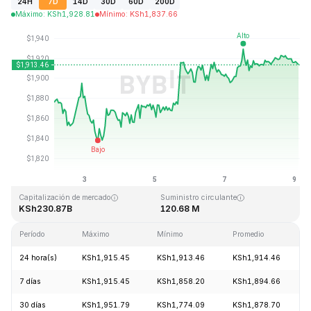
24H
7D
14D
30D
60D
200D
Máximo
:
KSh
1,928.81
Mínimo
:
KSh
1,837.66
Última actualización: 2026-08-09, 03:00 GMT+0
Máximo histórico
Mínimo histórico
KSh4,946.05
KSh0.432979
Capitalización de mercado
Suministro circulante
KSh230.87B
120.68 M
Período
Máximo
Mínimo
Promedio
24 hora(s)
KSh1,915.45
KSh1,913.46
KSh1,914.46
7 días
KSh1,915.45
KSh1,858.20
KSh1,894.66
30 días
KSh1,951.79
KSh1,774.09
KSh1,878.70