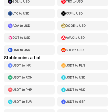
SOL
to
USD
TRX
to
USD
LTC
to
USD
XRP
to
USD
ADA
to
USD
DOGE
to
USD
DOT
to
USD
AVAX
to
USD
LINK
to
USD
SHIB
to
USD
Stablecoins a fiat
USDT
to
INR
USDT
to
PLN
USDT
to
RON
USDT
to
USD
USDT
to
PHP
USDT
to
VND
USDT
to
EUR
USDT
to
GBP