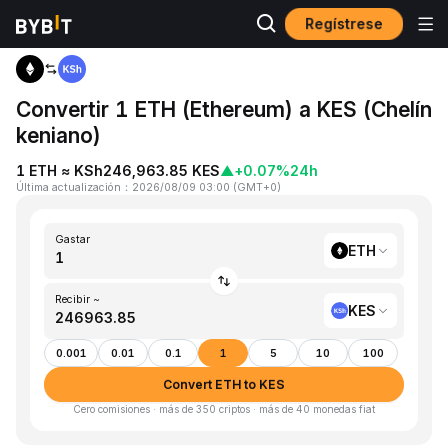
Regístrese
Inicio
ETH to KES
Convertir 1 ETH (Ethereum) a KES (Chelín
keniano)
1 ETH ≈ KSh246,963.85 KES
▲
+0.07%
24h
Última actualización
：
2026/08/09 03:00
(
GMT+0
)
Gastar
ETH
Recibir ~
KES
0.001
0.01
0.1
1
5
10
100
Convert ETH to KES
Cero comisiones · más de 350 criptos · más de 40 monedas fiat