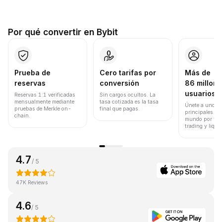
Por qué convertir en Bybit
Prueba de
Cero tarifas por
Más de
reservas
conversión
86 millone
usuarios
Reservas 1:1 verificadas
Sin cargos ocultos. La
mensualmente mediante
tasa cotizada es la tasa
Únete a uno de
pruebas de Merkle on-
final que pagas.
principales ex
chain.
mundo por vol
trading y liqui
4.7
/ 5
47K Reviews
4.6
/ 5