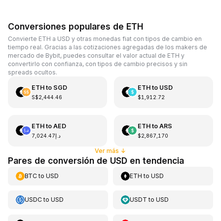
Conversiones populares de ETH
Convierte ETH a USD y otras monedas fiat con tipos de cambio en
tiempo real. Gracias a las cotizaciones agregadas de los makers de
mercado de Bybit, puedes consultar el valor actual de ETH y
convertirlo con confianza, con tipos de cambio precisos y sin
spreads ocultos.
ETH
to
SGD
ETH
to
USD
S$2,444.46
$1,912.72
ETH
to
AED
ETH
to
ARS
د.إ7,024.47
$2,867,170
Ver más
↓
Pares de conversión de USD en tendencia
BTC
to
USD
ETH
to
USD
USDC
to
USD
USDT
to
USD