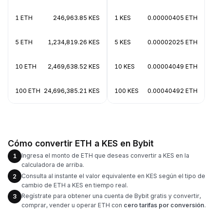
1 ETH
246,963.85 KES
1 KES
0.00000405 ETH
5 ETH
1,234,819.26 KES
5 KES
0.00002025 ETH
10 ETH
2,469,638.52 KES
10 KES
0.00004049 ETH
100 ETH
24,696,385.21 KES
100 KES
0.00040492 ETH
Cómo convertir ETH a KES en Bybit
Ingresa el monto de ETH que deseas convertir a KES en la
1
calculadora de arriba.
Consulta al instante el valor equivalente en KES según el tipo de
2
cambio de ETH a KES en tiempo real.
Regístrate para obtener una cuenta de Bybit gratis y convertir,
3
comprar, vender u operar ETH con
cero tarifas por conversión
.