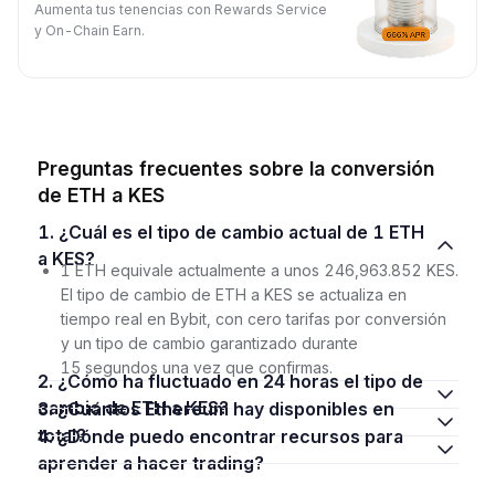
Aumenta tus tenencias con Rewards Service
y On-Chain Earn.
Preguntas frecuentes sobre la conversión
de ETH a KES
1. ¿Cuál es el tipo de cambio actual de 1 ETH
a KES?
1 ETH equivale actualmente a unos 246,963.852 KES.
El tipo de cambio de ETH a KES se actualiza en
tiempo real en Bybit, con cero tarifas por conversión
y un tipo de cambio garantizado durante
15 segundos una vez que confirmas.
2. ¿Cómo ha fluctuado en 24 horas el tipo de
cambio de ETH a KES?
3. ¿Cuántos Ethereum hay disponibles en
total?
4. ¿Dónde puedo encontrar recursos para
aprender a hacer trading?