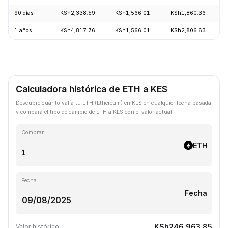
90 días
KSh2,338.59
KSh1,566.01
KSh1,860.36
1 años
KSh4,817.76
KSh1,566.01
KSh2,806.63
Calculadora histórica de ETH a KES
Descubre cuánto valía tu ETH (Ethereum) en KES en cualquier fecha pasada
y compara el tipo de cambio de ETH a KES con el valor actual.
Comprar
ETH
Fecha
Fecha
KSh246,963.85
Valor histórico