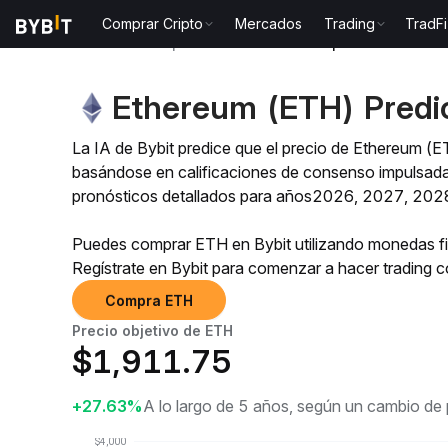
Comprar Cripto
Mercados
Trading
TradFi
Predicción de precio
Predicción de precio de ETH
Ethereum (ETH) Predic
La IA de Bybit predice que el precio de Ethereum (
basándose en calificaciones de consenso impulsadas
pronósticos detallados para años2026, 2027, 202
Puedes comprar ETH en Bybit utilizando monedas f
Regístrate en Bybit para comenzar a hacer trading
Compra ETH
Precio objetivo de ETH
$
1,911.75
+27.63%
A lo largo de 5 años, según un cambio de 