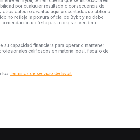
almente en Bybit, ten en cuenta que se introducirá en
abilidad por cualquier resultado o consecuencia de
 y otros datos relevantes aquí presentados se obtiene
do no refleja la postura oficial de Bybit y no debe
recomendación u oferta para comprar, vender o
te su capacidad financiera para operar o mantener
profesionales calificados en materia legal, fiscal o de
a los
Términos de servicio de Bybit
.