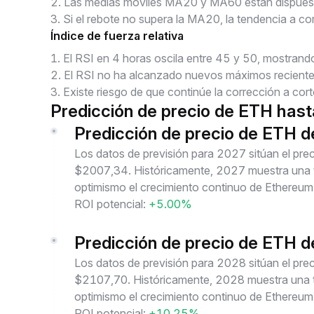
2
.
Las medias móviles MA20 y MA60 están dispuesta
3
.
Si el rebote no supera la MA20, la tendencia a cor
Índice de fuerza relativa
1
.
El RSI en 4 horas oscila entre 45 y 50, mostrando
2
.
El RSI no ha alcanzado nuevos máximos recientes,
3
.
Existe riesgo de que continúe la corrección a cort
Predicción de precio de ETH has
Predicción de precio de ETH 
Los datos de previsión para 2027 sitúan el p
$2007,34. Históricamente, 2027 muestra una te
optimismo el crecimiento continuo de Ethereum
ROI potencial:
+5.00%
Predicción de precio de ETH 
Los datos de previsión para 2028 sitúan el p
$2107,70. Históricamente, 2028 muestra una te
optimismo el crecimiento continuo de Ethereum
ROI potencial:
+10.25%