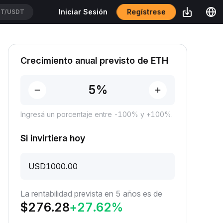
Regístrese
Iniciar Sesión
T/USDT
Crecimiento anual previsto de ETH
Ingresá un porcentaje entre -100% y +100%.
Si invirtiera hoy
USD
La rentabilidad prevista en 5 años es de
$
276.28
+
27.62
%