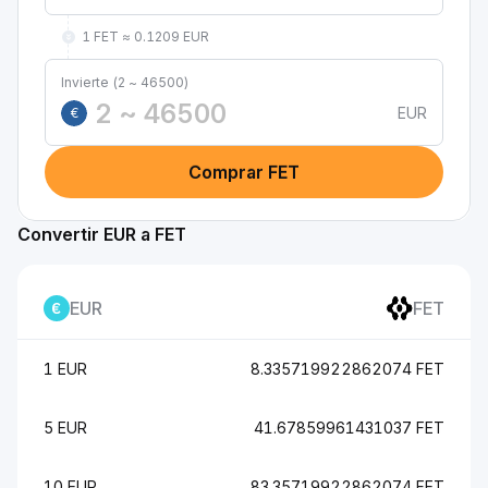
1 FET ≈ 0.1209 EUR
Invierte (2 ~ 46500)
EUR
€
Comprar FET
Convertir EUR a FET
EUR
FET
1 EUR
8.335719922862074 FET
5 EUR
41.67859961431037 FET
10 EUR
83.35719922862074 FET