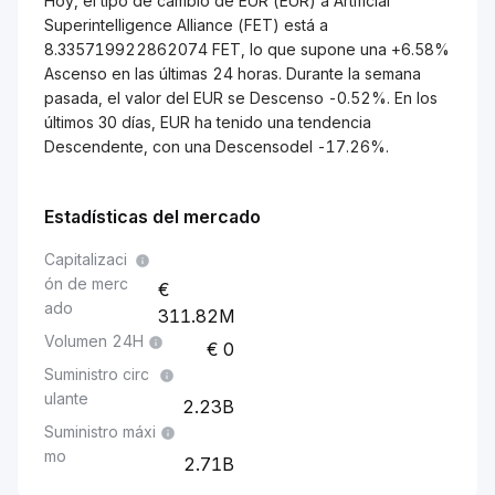
Hoy, el tipo de cambio de EUR (EUR) a Artificial
Superintelligence Alliance (FET) está a
8.335719922862074 FET, lo que supone una +6.58%
Ascenso en las últimas 24 horas. Durante la semana
pasada, el valor del EUR se Descenso -0.52%. En los
últimos 30 días, EUR ha tenido una tendencia
Descendente, con una Descensodel -17.26%.
Estadísticas del mercado
Capitalizaci
ón de merc
ado
311.82M
Volumen 24H
0
Suministro circ
ulante
2.23B
Suministro máxi
mo
2.71B