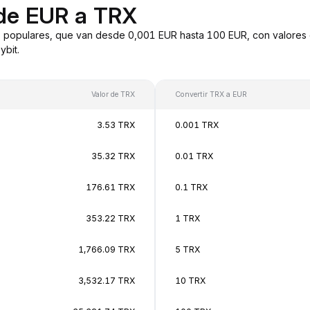
 de EUR a TRX
 populares, que van desde 0,001 EUR hasta 100 EUR, con valores 
bit.
Valor de TRX
Convertir TRX a EUR
3.53 TRX
0.001 TRX
35.32 TRX
0.01 TRX
176.61 TRX
0.1 TRX
353.22 TRX
1 TRX
1,766.09 TRX
5 TRX
3,532.17 TRX
10 TRX