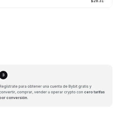
$28.31
3
Regístrate para obtener una cuenta de Bybit gratis y
convertir, comprar, vender u operar crypto con
cero tarifas
por conversión
.