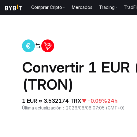
Comprar Cripto
Mercados
Trading
TradFi
Inicio
EUR to TRX
Convertir 1 EUR
(TRON)
1 EUR ≈ 3.532174 TRX
▼
-0.09%
24h
Última actualización
：
2026/08/08 07:05
(
GMT+0
)