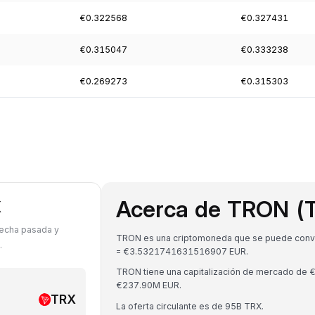
€0.322568
€0.327431
€0.315047
€0.333238
€0.269273
€0.315303
Acerca de TRON (
X
fecha pasada y
TRON es una criptomoneda que se puede convert
.
= €3.5321741631516907 EUR.
TRON tiene una capitalización de mercado de 
€237.90M EUR.
TRX
La oferta circulante es de 95B TRX.