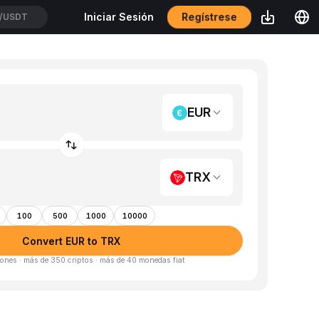
/USDT
Regístrese
Iniciar Sesión
OUSDT
EUR
TRX
100
500
1000
10000
Convert EUR to TRX
ones · más de 350 criptos · más de 40 monedas fiat