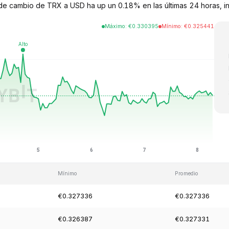
de cambio de TRX a USD ha up un 0.18% en las últimas 24 horas, in
Máximo
:
€
0.330395
Mínimo
:
€
0.325441
Mínimo
Promedio
€0.327336
€0.327336
€0.326387
€0.327331