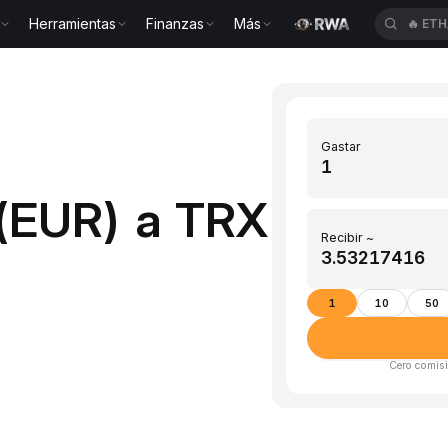
🔥
ETH
Herramientas
Finanzas
Más
🔥
BIC
Gastar
 (EUR) a TRX
Recibir ~
1
10
50
Cero comisi