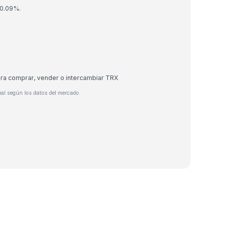
 0.09%.
r
ara comprar, vender o intercambiar TRX
eal según los datos del mercado.