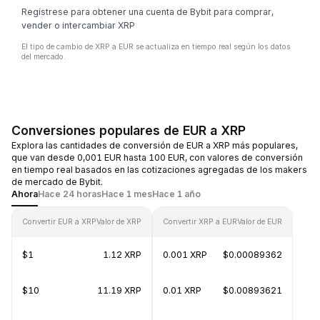
Regístrese para obtener una cuenta de Bybit para comprar,
vender o intercambiar XRP
El tipo de cambio de XRP a EUR se actualiza en tiempo real según los datos
del mercado.
Conversiones populares de EUR a XRP
Explora las cantidades de conversión de EUR a XRP más populares,
que van desde 0,001 EUR hasta 100 EUR, con valores de conversión
en tiempo real basados en las cotizaciones agregadas de los makers
de mercado de Bybit.
Ahora
Hace 24 horas
Hace 1 mes
Hace 1 año
Convertir EUR a XRP
Valor de XRP
Convertir XRP a EUR
Valor de EUR
$1
1.12 XRP
0.001 XRP
$0.00089362
$10
11.19 XRP
0.01 XRP
$0.00893621