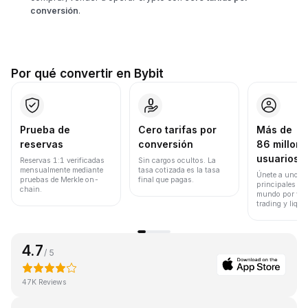
conversión
.
Por qué convertir en Bybit
Prueba de
Cero tarifas por
Más de
reservas
conversión
86 millone
usuarios
Reservas 1:1 verificadas
Sin cargos ocultos. La
mensualmente mediante
tasa cotizada es la tasa
Únete a uno de
pruebas de Merkle on-
final que pagas.
principales ex
chain.
mundo por vol
trading y liqui
4.7
/ 5
47K Reviews