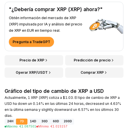
"¿Debería comprar XRP (XRP) ahora?"
Obtén información del mercado de XRP
(XRP) impulsada por IA y análisis del precio
de XRP en EUR en tiempo real.
Pregunta a TradeGPT
Precio de XRP
Predicción de precio
Operar XRP/USDT
Comprar XRP
Gráfico del tipo de cambio de XRP a USD
Actualmente, 1 XRP (XRP) cotiza a $1.03. El tipo de cambio de XRP a
USD ha down un 0.14% en las últimas 24 horas, decreased un 4.63%
en la última semana y slightly downward un 6.57% en los últimos 30
días.
24H
7D
14D
30D
60D
200D
Máximo
:
€
1.087501
Mínimo
:
€
1.015157