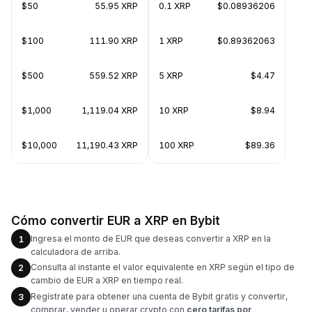
$50
55.95 XRP
0.1 XRP
$0.08936206
$100
111.90 XRP
1 XRP
$0.89362063
$500
559.52 XRP
5 XRP
$4.47
$1,000
1,119.04 XRP
10 XRP
$8.94
$10,000
11,190.43 XRP
100 XRP
$89.36
Cómo convertir EUR a XRP en Bybit
Ingresa el monto de EUR que deseas convertir a XRP en la
1
calculadora de arriba.
Consulta al instante el valor equivalente en XRP según el tipo de
2
cambio de EUR a XRP en tiempo real.
Regístrate para obtener una cuenta de Bybit gratis y convertir,
3
comprar, vender u operar crypto con
cero tarifas por