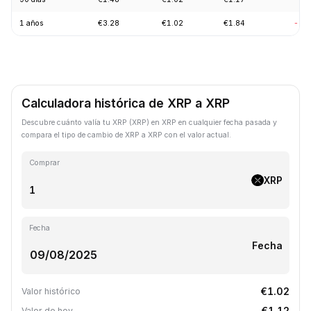
1 años
€3.28
€1.02
€1.84
-68
Calculadora histórica de XRP a XRP
Descubre cuánto valía tu XRP (XRP) en XRP en cualquier fecha pasada y
compara el tipo de cambio de XRP a XRP con el valor actual.
Comprar
XRP
Fecha
Fecha
€1.02
Valor histórico
€1.12
Valor de hoy