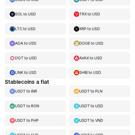
SOL
to
USD
TRX
to
USD
LTC
to
USD
XRP
to
USD
ADA
to
USD
DOGE
to
USD
DOT
to
USD
AVAX
to
USD
LINK
to
USD
SHIB
to
USD
Stablecoins a fiat
USDT
to
INR
USDT
to
PLN
USDT
to
RON
USDT
to
USD
USDT
to
PHP
USDT
to
VND