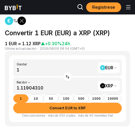
Regístrese
Inicio
EUR to XRP
Convertir 1 EUR (EUR) a XRP (XRP)
1 EUR ≈ 1.12 XRP
▲
+0.30%
24h
Última actualización
：
2026/08/09 08:54
(
GMT+0
)
Gastar
EUR
Recibir ~
XRP
1
10
50
100
500
1000
10000
Convert EUR to XRP
Cero comisiones · más de 350 criptos · más de 40 monedas fiat