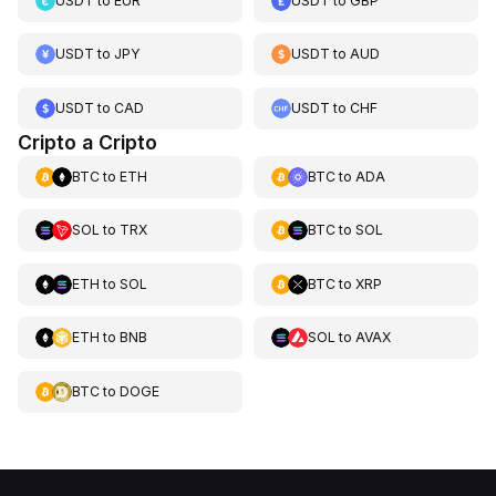
USDT
to
EUR
USDT
to
GBP
USDT
to
JPY
USDT
to
AUD
USDT
to
CAD
USDT
to
CHF
Cripto a Cripto
BTC
to
ETH
BTC
to
ADA
SOL
to
TRX
BTC
to
SOL
ETH
to
SOL
BTC
to
XRP
ETH
to
BNB
SOL
to
AVAX
BTC
to
DOGE