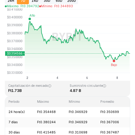
24H
7D
14D
30D
60D
200D
Máximo
:
Ft
0.394792
Mínimo
:
Ft
0.344893
Última actualización: 2026-08-08, 19:49 GMT+0
Máximo histórico
Mínimo histórico
Ft2.14
Ft0.082171
Capitalización de mercado
Suministro circulante
Ft1.73B
4.87 B
Período
Máximo
Mínimo
Promedio
C
24 hora(s)
Ft0.354468
Ft0.346929
Ft0.350699
+
7 días
Ft0.380244
Ft0.346929
Ft0.367006
-
30 días
Ft0.415485
Ft0.310698
Ft0.367487
+