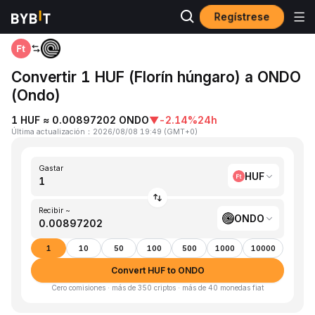
Regístrese
Inicio
HUF to ONDO
Convertir 1 HUF (Florín húngaro) a ONDO
(Ondo)
1 HUF ≈ 0.00897202 ONDO
▼
-2.14%
24h
Última actualización
：
2026/08/08 19:49
(
GMT+0
)
Gastar
HUF
Recibir ~
ONDO
1
10
50
100
500
1000
10000
Convert HUF to ONDO
Cero comisiones · más de 350 criptos · más de 40 monedas fiat