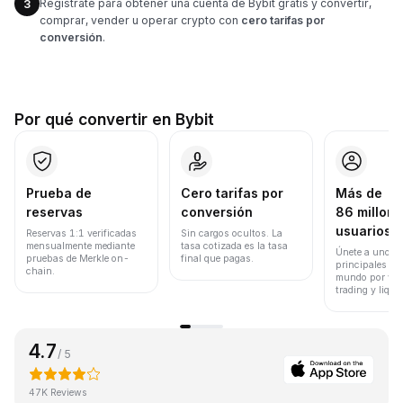
Regístrate para obtener una cuenta de Bybit gratis y convertir,
3
comprar, vender u operar crypto con
cero tarifas por
conversión
.
Por qué convertir en Bybit
Prueba de
Cero tarifas por
Más de
reservas
conversión
86 millone
usuarios
Reservas 1:1 verificadas
Sin cargos ocultos. La
mensualmente mediante
tasa cotizada es la tasa
Únete a uno de
pruebas de Merkle on-
final que pagas.
principales ex
chain.
mundo por vol
trading y liqui
4.7
/ 5
47K Reviews