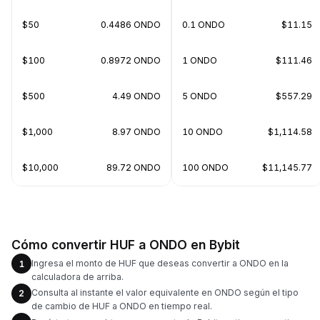
$50
0.4486 ONDO
0.1 ONDO
$11.15
$100
0.8972 ONDO
1 ONDO
$111.46
$500
4.49 ONDO
5 ONDO
$557.29
$1,000
8.97 ONDO
10 ONDO
$1,114.58
$10,000
89.72 ONDO
100 ONDO
$11,145.77
Cómo convertir HUF a ONDO en Bybit
Ingresa el monto de HUF que deseas convertir a ONDO en la
1
calculadora de arriba.
Consulta al instante el valor equivalente en ONDO según el tipo
2
de cambio de HUF a ONDO en tiempo real.