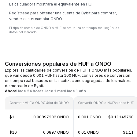
La calculadora mostrará el equivalente en HUF
Regístrese para obtener una cuenta de Bybit para comprar,
vender o intercambiar ONDO
El tipo de cambio de ONDO a HUF se actualiza en tiempo real según los
datos del mercado.
Conversiones populares de HUF a ONDO
Explora las cantidades de conversión de HUF a ONDO más populares,
que van desde 0,001 HUF hasta 100 HUF, con valores de conversión
en tiempo real basados en las cotizaciones agregadas de los makers
de mercado de Bybit.
Ahora
Hace 24 horas
Hace 1 mes
Hace 1 año
Convertir HUF a ONDO
Valor de ONDO
Convertir ONDO a HUF
Valor de HUF
$1
0.00897202 ONDO
0.001 ONDO
$0.11145768
$10
0.0897 ONDO
0.01 ONDO
$1.11