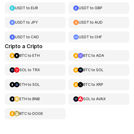
USDT
to
EUR
USDT
to
GBP
USDT
to
JPY
USDT
to
AUD
USDT
to
CAD
USDT
to
CHF
Cripto a Cripto
BTC
to
ETH
BTC
to
ADA
SOL
to
TRX
BTC
to
SOL
ETH
to
SOL
BTC
to
XRP
ETH
to
BNB
SOL
to
AVAX
BTC
to
DOGE