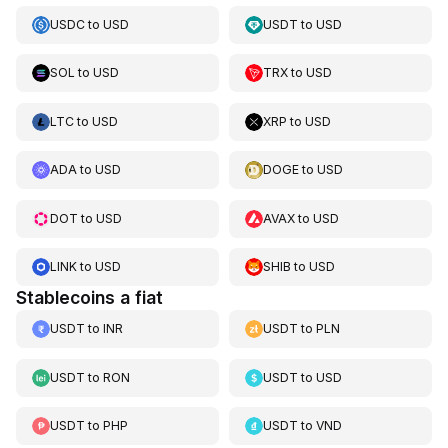
USDC
to
USD
USDT
to
USD
SOL
to
USD
TRX
to
USD
LTC
to
USD
XRP
to
USD
ADA
to
USD
DOGE
to
USD
DOT
to
USD
AVAX
to
USD
LINK
to
USD
SHIB
to
USD
Stablecoins a fiat
USDT
to
INR
USDT
to
PLN
USDT
to
RON
USDT
to
USD
USDT
to
PHP
USDT
to
VND