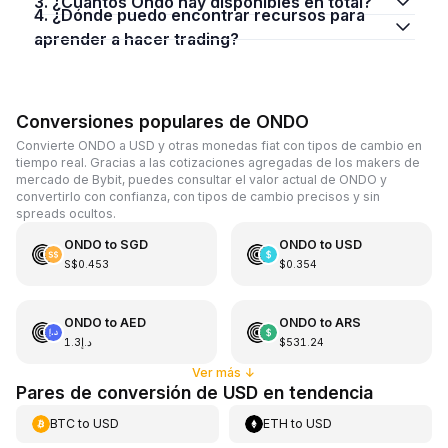
3. ¿Cuántos Ondo hay disponibles en total?
4. ¿Dónde puedo encontrar recursos para
aprender a hacer trading?
Conversiones populares de ONDO
Convierte ONDO a USD y otras monedas fiat con tipos de cambio en
tiempo real. Gracias a las cotizaciones agregadas de los makers de
mercado de Bybit, puedes consultar el valor actual de ONDO y
convertirlo con confianza, con tipos de cambio precisos y sin
spreads ocultos.
ONDO
to
SGD
ONDO
to
USD
S$0.453
$0.354
ONDO
to
AED
ONDO
to
ARS
د.إ1.3
$531.24
Ver más
↓
Pares de conversión de USD en tendencia
BTC
to
USD
ETH
to
USD