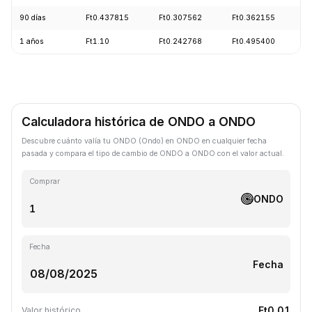
90 días
Ft0.437815
Ft0.307562
Ft0.362155
-
1 años
Ft1.10
Ft0.242768
Ft0.495400
-
Calculadora histórica de ONDO a ONDO
Descubre cuánto valía tu ONDO (Ondo) en ONDO en cualquier fecha
pasada y compara el tipo de cambio de ONDO a ONDO con el valor actual.
Comprar
ONDO
Fecha
Fecha
Ft0.01
Valor histórico