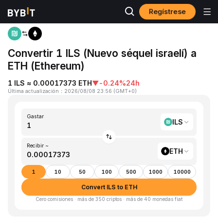
Regístrese
Inicio
ILS to ETH
Convertir 1 ILS (Nuevo séquel israelí) a
ETH (Ethereum)
1 ILS ≈ 0.00017373 ETH
▼
-0.24%
24h
Última actualización
：
2026/08/08 23:56
(
GMT+0
)
Gastar
ILS
Recibir ~
ETH
1
10
50
100
500
1000
10000
Convert ILS to ETH
Cero comisiones · más de 350 criptos · más de 40 monedas fiat