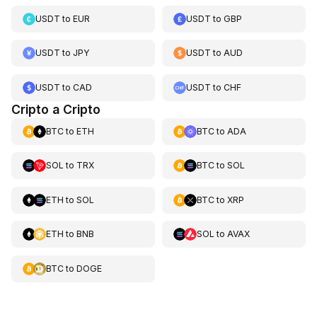
USDT
to
EUR
USDT
to
GBP
USDT
to
JPY
USDT
to
AUD
USDT
to
CAD
USDT
to
CHF
Cripto a Cripto
BTC
to
ETH
BTC
to
ADA
SOL
to
TRX
BTC
to
SOL
ETH
to
SOL
BTC
to
XRP
ETH
to
BNB
SOL
to
AVAX
BTC
to
DOGE