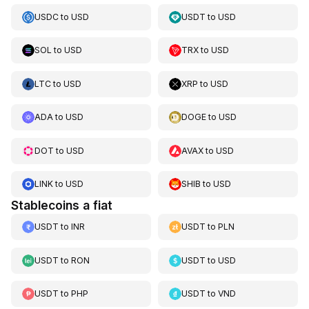
USDC
to
USD
USDT
to
USD
SOL
to
USD
TRX
to
USD
LTC
to
USD
XRP
to
USD
ADA
to
USD
DOGE
to
USD
DOT
to
USD
AVAX
to
USD
LINK
to
USD
SHIB
to
USD
Stablecoins a fiat
USDT
to
INR
USDT
to
PLN
USDT
to
RON
USDT
to
USD
USDT
to
PHP
USDT
to
VND