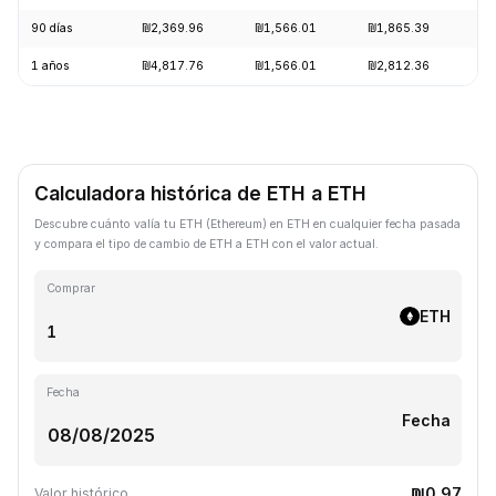
90 días
₪2,369.96
₪1,566.01
₪1,865.39
+
1 años
₪4,817.76
₪1,566.01
₪2,812.36
-
Calculadora histórica de ETH a ETH
Descubre cuánto valía tu ETH (Ethereum) en ETH en cualquier fecha pasada
y compara el tipo de cambio de ETH a ETH con el valor actual.
Comprar
ETH
Fecha
Fecha
₪0.97
Valor histórico