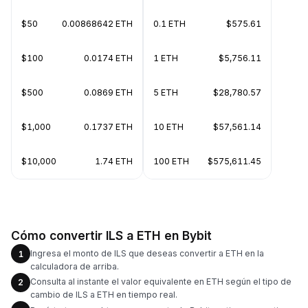
$50
0.00868642 ETH
0.1 ETH
$575.61
$100
0.0174 ETH
1 ETH
$5,756.11
$500
0.0869 ETH
5 ETH
$28,780.57
$1,000
0.1737 ETH
10 ETH
$57,561.14
$10,000
1.74 ETH
100 ETH
$575,611.45
Cómo convertir ILS a ETH en Bybit
Ingresa el monto de ILS que deseas convertir a ETH en la
1
calculadora de arriba.
Consulta al instante el valor equivalente en ETH según el tipo de
2
cambio de ILS a ETH en tiempo real.