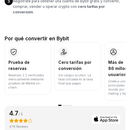
Regístrate para obtener una cuenta de Bybit gratis y convertir,
3
comprar, vender u operar crypto con
cero tarifas por
conversión
.
Por qué convertir en Bybit
Prueba de
Cero tarifas por
Más de
reservas
conversión
86 millone
usuarios
Reservas 1:1 verificadas
Sin cargos ocultos. La
mensualmente mediante
tasa cotizada es la tasa
Únete a uno de
pruebas de Merkle on-
final que pagas.
principales ex
chain.
mundo por vol
trading y liqui
4.7
/ 5
47K Reviews