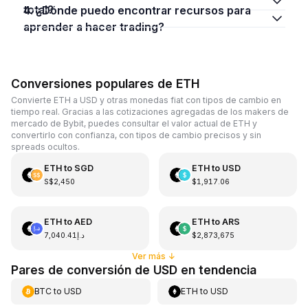
total?
4. ¿Dónde puedo encontrar recursos para
aprender a hacer trading?
Conversiones populares de ETH
Convierte ETH a USD y otras monedas fiat con tipos de cambio en
tiempo real. Gracias a las cotizaciones agregadas de los makers de
mercado de Bybit, puedes consultar el valor actual de ETH y
convertirlo con confianza, con tipos de cambio precisos y sin
spreads ocultos.
ETH
to
SGD
ETH
to
USD
S$2,450
$1,917.06
ETH
to
AED
ETH
to
ARS
د.إ7,040.41
$2,873,675
Ver más
↓
Pares de conversión de USD en tendencia
BTC
to
USD
ETH
to
USD