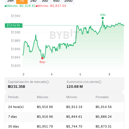
24H
7D
14D
30D
60D
200D
Máximo
:
₪
1,928.81
Mínimo
:
₪
1,837.66
Última actualización: 2026-08-08, 23:56 GMT+0
Máximo histórico
Mínimo histórico
₪4,946.05
₪0.432979
Capitalización de mercado
Suministro circulante
₪231.35B
120.68 M
Período
Máximo
Mínimo
Promedio
Ca
24 hora(s)
₪1,916.96
₪1,912.16
₪1,914.56
+
7 días
₪1,916.96
₪1,844.61
₪1,886.24
+
30 días
₪1,951.79
₪1,744.70
₪1,873.31
+