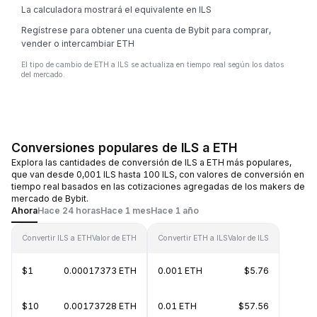
La calculadora mostrará el equivalente en ILS
Regístrese para obtener una cuenta de Bybit para comprar,
vender o intercambiar ETH
El tipo de cambio de ETH a ILS se actualiza en tiempo real según los datos
del mercado.
Conversiones populares de ILS a ETH
Explora las cantidades de conversión de ILS a ETH más populares,
que van desde 0,001 ILS hasta 100 ILS, con valores de conversión en
tiempo real basados en las cotizaciones agregadas de los makers de
mercado de Bybit.
Ahora
Hace 24 horas
Hace 1 mes
Hace 1 año
Convertir ILS a ETH
Valor de ETH
Convertir ETH a ILS
Valor de ILS
$1
0.00017373 ETH
0.001 ETH
$5.76
$10
0.00173728 ETH
0.01 ETH
$57.56