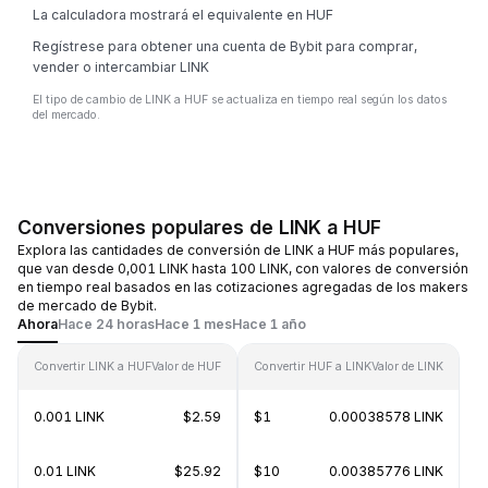
La calculadora mostrará el equivalente en HUF
Regístrese para obtener una cuenta de Bybit para comprar,
vender o intercambiar LINK
El tipo de cambio de LINK a HUF se actualiza en tiempo real según los datos
del mercado.
Conversiones populares de LINK a HUF
Explora las cantidades de conversión de LINK a HUF más populares,
que van desde 0,001 LINK hasta 100 LINK, con valores de conversión
en tiempo real basados en las cotizaciones agregadas de los makers
de mercado de Bybit.
Ahora
Hace 24 horas
Hace 1 mes
Hace 1 año
Convertir LINK a HUF
Valor de HUF
Convertir HUF a LINK
Valor de LINK
0.001 LINK
$2.59
$1
0.00038578 LINK
0.01 LINK
$25.92
$10
0.00385776 LINK