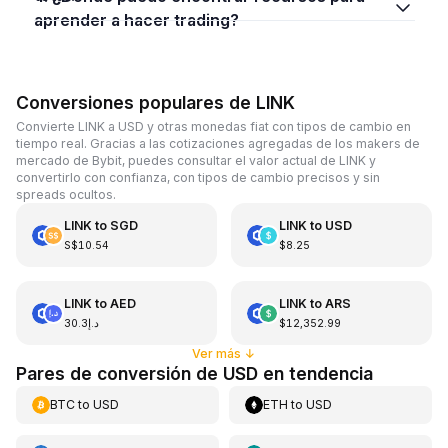
aprender a hacer trading?
Conversiones populares de LINK
Convierte LINK a USD y otras monedas fiat con tipos de cambio en
tiempo real. Gracias a las cotizaciones agregadas de los makers de
mercado de Bybit, puedes consultar el valor actual de LINK y
convertirlo con confianza, con tipos de cambio precisos y sin
spreads ocultos.
LINK
to
SGD
LINK
to
USD
S$10.54
$8.25
LINK
to
AED
LINK
to
ARS
د.إ30.3
$12,352.99
Ver más
↓
Pares de conversión de USD en tendencia
BTC
to
USD
ETH
to
USD