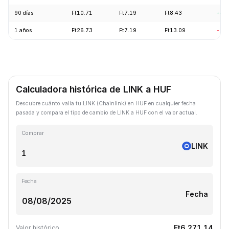
90 días
Ft10.71
Ft7.19
Ft8.43
+4.
1 años
Ft26.73
Ft7.19
Ft13.09
-56
Calculadora histórica de LINK a HUF
Descubre cuánto valía tu LINK (Chainlink) en HUF en cualquier fecha
pasada y compara el tipo de cambio de LINK a HUF con el valor actual.
Comprar
LINK
Fecha
Fecha
Ft6,271.14
Valor histórico