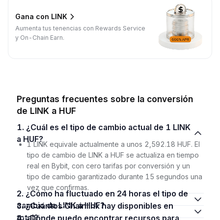
Gana con LINK
Aumenta tus tenencias con Rewards Service
y On-Chain Earn.
Preguntas frecuentes sobre la conversión
de LINK a HUF
1. ¿Cuál es el tipo de cambio actual de 1 LINK
a HUF?
1 LINK equivale actualmente a unos 2,592.18 HUF. El
tipo de cambio de LINK a HUF se actualiza en tiempo
real en Bybit, con cero tarifas por conversión y un
tipo de cambio garantizado durante 15 segundos una
vez que confirmas.
2. ¿Cómo ha fluctuado en 24 horas el tipo de
cambio de LINK a HUF?
3. ¿Cuántos Chainlink hay disponibles en
total?
4. ¿Dónde puedo encontrar recursos para