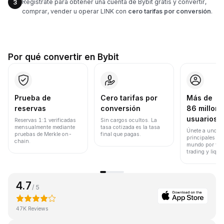
Regístrate para obtener una cuenta de Bybit gratis y convertir,
3
comprar, vender u operar LINK con
cero tarifas por conversión
.
Por qué convertir en Bybit
Prueba de
Cero tarifas por
Más de
reservas
conversión
86 millone
usuarios
Reservas 1:1 verificadas
Sin cargos ocultos. La
mensualmente mediante
tasa cotizada es la tasa
Únete a uno de
pruebas de Merkle on-
final que pagas.
principales ex
chain.
mundo por vol
trading y liqui
4.7
/ 5
47K Reviews