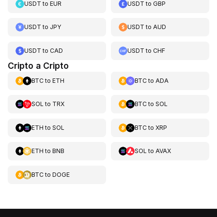
USDT
to
EUR
USDT
to
GBP
USDT
to
JPY
USDT
to
AUD
USDT
to
CAD
USDT
to
CHF
Cripto a Cripto
BTC
to
ETH
BTC
to
ADA
SOL
to
TRX
BTC
to
SOL
ETH
to
SOL
BTC
to
XRP
ETH
to
BNB
SOL
to
AVAX
BTC
to
DOGE