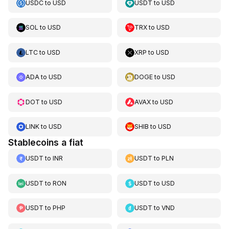
USDC
to
USD
USDT
to
USD
SOL
to
USD
TRX
to
USD
LTC
to
USD
XRP
to
USD
ADA
to
USD
DOGE
to
USD
DOT
to
USD
AVAX
to
USD
LINK
to
USD
SHIB
to
USD
Stablecoins a fiat
USDT
to
INR
USDT
to
PLN
USDT
to
RON
USDT
to
USD
USDT
to
PHP
USDT
to
VND