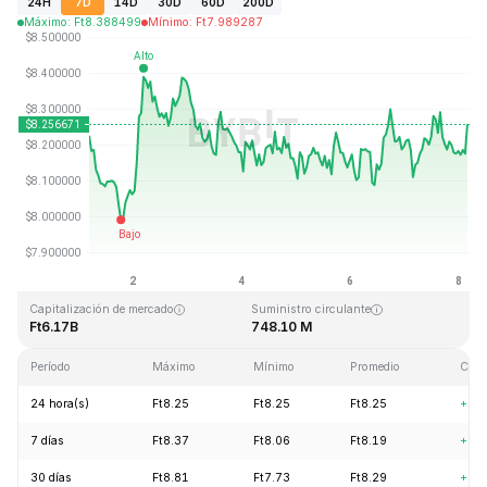
24H
7D
14D
30D
60D
200D
Máximo
:
Ft
8.388499
Mínimo
:
Ft
7.989287
Última actualización: 2026-08-08, 04:30 GMT+0
Máximo histórico
Mínimo histórico
Ft52.70
Ft0.148183
Capitalización de mercado
Suministro circulante
Ft6.17B
748.10 M
Período
Máximo
Mínimo
Promedio
Cam
24 hora(s)
Ft8.25
Ft8.25
Ft8.25
+1.
7 días
Ft8.37
Ft8.06
Ft8.19
+0.
30 días
Ft8.81
Ft7.73
Ft8.29
+8.