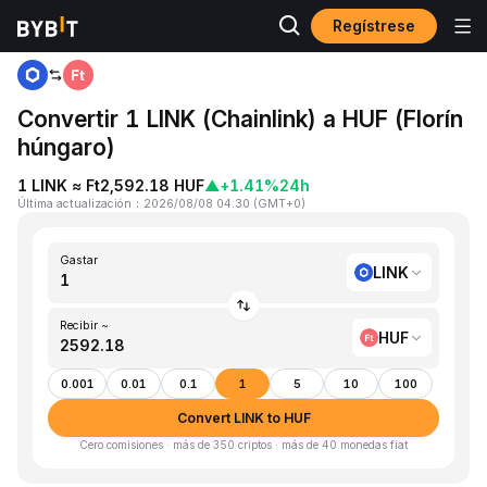
Regístrese
Inicio
LINK to HUF
Convertir 1 LINK (Chainlink) a HUF (Florín
húngaro)
1 LINK ≈ Ft2,592.18 HUF
▲
+1.41%
24h
Última actualización
：
2026/08/08 04:30
(
GMT+0
)
Gastar
LINK
Recibir ~
HUF
0.001
0.01
0.1
1
5
10
100
Convert LINK to HUF
Cero comisiones · más de 350 criptos · más de 40 monedas fiat