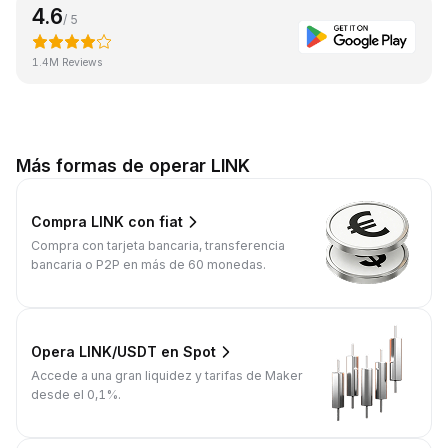
4.6
/ 5
1.4M Reviews
Más formas de operar LINK
Compra LINK con fiat
Compra con tarjeta bancaria, transferencia
bancaria o P2P en más de 60 monedas.
Opera LINK/USDT en Spot
Accede a una gran liquidez y tarifas de Maker
desde el 0,1%.