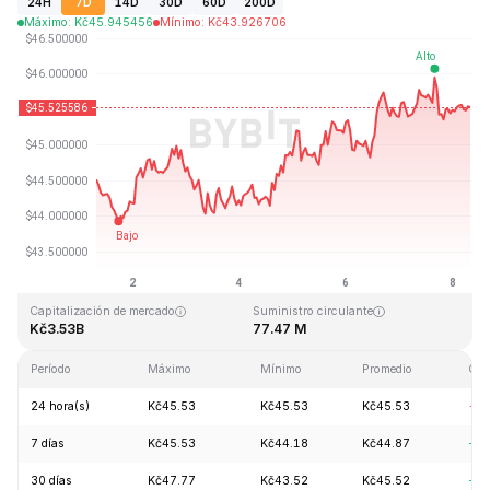
24H
7D
14D
30D
60D
200D
Máximo
:
Kč
45.945456
Mínimo
:
Kč
43.926706
Última actualización: 2026-08-08, 07:24 GMT+0
Máximo histórico
Mínimo histórico
Kč410.26
Kč1.15
Capitalización de mercado
Suministro circulante
Kč3.53B
77.47 M
Período
Máximo
Mínimo
Promedio
Cam
24 hora(s)
Kč45.53
Kč45.53
Kč45.53
-0.
7 días
Kč45.53
Kč44.18
Kč44.87
+2.
30 días
Kč47.77
Kč43.52
Kč45.52
+3.