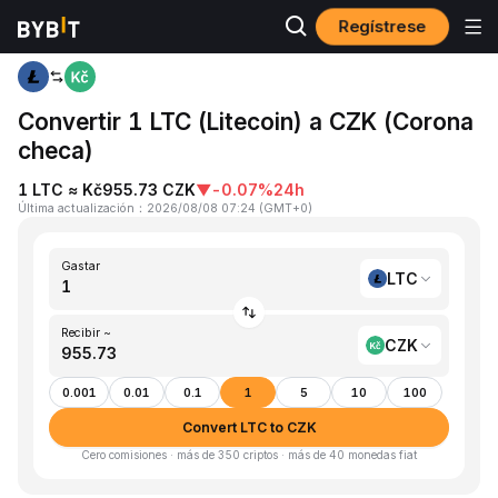
Regístrese
Inicio
LTC to CZK
Convertir 1 LTC (Litecoin) a CZK (Corona
checa)
1 LTC ≈ Kč955.73 CZK
▼
-0.07%
24h
Última actualización
：
2026/08/08 07:24
(
GMT+0
)
Gastar
LTC
Recibir ~
CZK
0.001
0.01
0.1
1
5
10
100
Convert LTC to CZK
Cero comisiones · más de 350 criptos · más de 40 monedas fiat