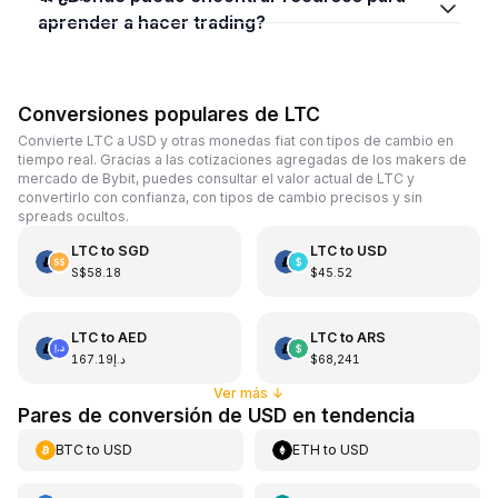
aprender a hacer trading?
Conversiones populares de LTC
Convierte LTC a USD y otras monedas fiat con tipos de cambio en
tiempo real. Gracias a las cotizaciones agregadas de los makers de
mercado de Bybit, puedes consultar el valor actual de LTC y
convertirlo con confianza, con tipos de cambio precisos y sin
spreads ocultos.
LTC
to
SGD
LTC
to
USD
S$58.18
$45.52
LTC
to
AED
LTC
to
ARS
د.إ167.19
$68,241
Ver más
↓
Pares de conversión de USD en tendencia
BTC
to
USD
ETH
to
USD