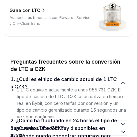
Gana con LTC
Aumenta tus tenencias con Rewards Service
y On-Chain Earn.
Preguntas frecuentes sobre la conversión
de LTC a CZK
1. ¿Cuál es el tipo de cambio actual de 1 LTC
a CZK?
1 LTC equivale actualmente a unos 955.731 CZK. El
tipo de cambio de LTC a CZK se actualiza en tiempo
real en Bybit, con cero tarifas por conversión y un
tipo de cambio garantizado durante 15 segundos una
vez que confirmas.
2. ¿Cómo ha fluctuado en 24 horas el tipo de
cambio de LTC a CZK?
3. ¿Cuántos Litecoin hay disponibles en
total?
4. ¿Dónde puedo encontrar recursos para