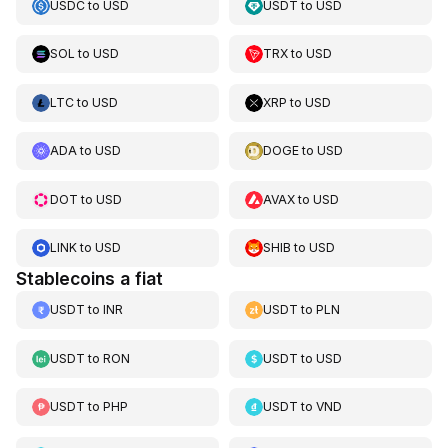
USDC
to
USD
USDT
to
USD
SOL
to
USD
TRX
to
USD
LTC
to
USD
XRP
to
USD
ADA
to
USD
DOGE
to
USD
DOT
to
USD
AVAX
to
USD
LINK
to
USD
SHIB
to
USD
Stablecoins a fiat
USDT
to
INR
USDT
to
PLN
USDT
to
RON
USDT
to
USD
USDT
to
PHP
USDT
to
VND