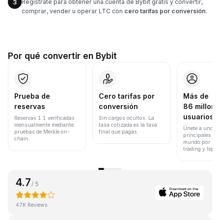
Regístrate para obtener una cuenta de Bybit gratis y convertir,
3
comprar, vender u operar LTC con
cero tarifas por conversión
.
Por qué convertir en Bybit
Prueba de
Cero tarifas por
Más de
reservas
conversión
86 millone
usuarios
Reservas 1:1 verificadas
Sin cargos ocultos. La
mensualmente mediante
tasa cotizada es la tasa
Únete a uno de
pruebas de Merkle on-
final que pagas.
principales ex
chain.
mundo por vol
trading y liqui
4.7
/ 5
47K Reviews