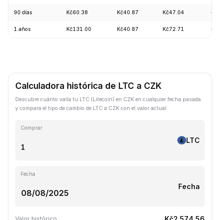
90 días
Kč60.38
Kč40.87
Kč47.04
+6.
1 años
Kč131.00
Kč40.87
Kč72.71
-6
Calculadora histórica de LTC a CZK
Descubre cuánto valía tu LTC (Litecoin) en CZK en cualquier fecha pasada
y compara el tipo de cambio de LTC a CZK con el valor actual.
Comprar
LTC
Fecha
Fecha
Kč2,574.56
Valor histórico