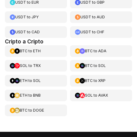
USDT
to
EUR
USDT
to
GBP
USDT
to
JPY
USDT
to
AUD
USDT
to
CAD
USDT
to
CHF
Cripto a Cripto
BTC
to
ETH
BTC
to
ADA
SOL
to
TRX
BTC
to
SOL
ETH
to
SOL
BTC
to
XRP
ETH
to
BNB
SOL
to
AVAX
BTC
to
DOGE