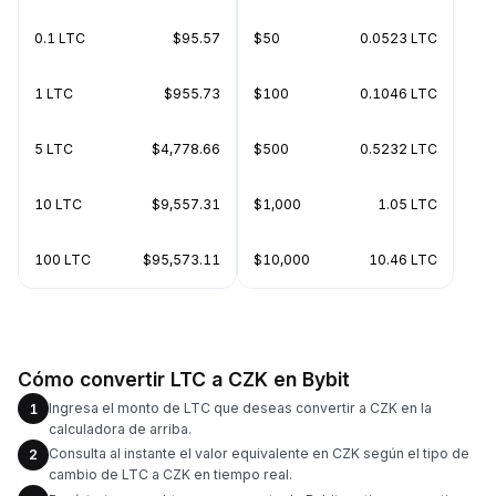
0.1 LTC
$95.57
$50
0.0523 LTC
1 LTC
$955.73
$100
0.1046 LTC
5 LTC
$4,778.66
$500
0.5232 LTC
10 LTC
$9,557.31
$1,000
1.05 LTC
100 LTC
$95,573.11
$10,000
10.46 LTC
Cómo convertir LTC a CZK en Bybit
Ingresa el monto de LTC que deseas convertir a CZK en la
1
calculadora de arriba.
Consulta al instante el valor equivalente en CZK según el tipo de
2
cambio de LTC a CZK en tiempo real.