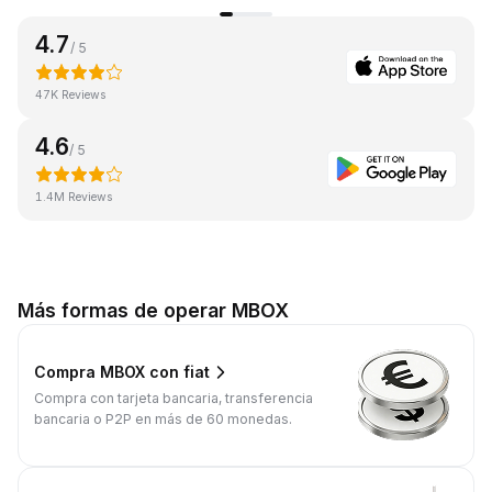
4.7
/ 5
47K Reviews
4.6
/ 5
1.4M Reviews
Más formas de operar MBOX
Compra MBOX con fiat
Compra con tarjeta bancaria, transferencia
bancaria o P2P en más de 60 monedas.