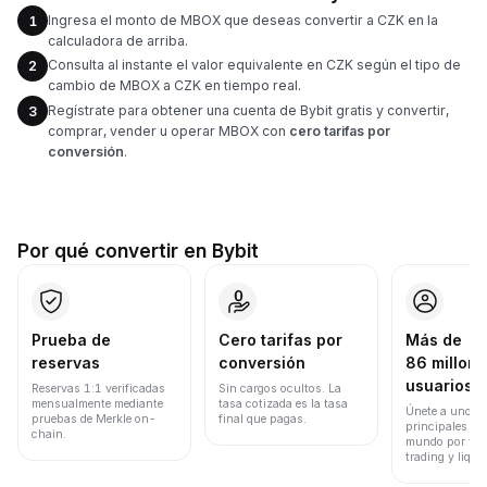
Ingresa el monto de MBOX que deseas convertir a CZK en la
1
calculadora de arriba.
Consulta al instante el valor equivalente en CZK según el tipo de
2
cambio de MBOX a CZK en tiempo real.
Regístrate para obtener una cuenta de Bybit gratis y convertir,
3
comprar, vender u operar MBOX con
cero tarifas por
conversión
.
Por qué convertir en Bybit
Prueba de
Cero tarifas por
Más de
reservas
conversión
86 millone
usuarios
Reservas 1:1 verificadas
Sin cargos ocultos. La
mensualmente mediante
tasa cotizada es la tasa
Únete a uno de
pruebas de Merkle on-
final que pagas.
principales ex
chain.
mundo por vol
trading y liqui