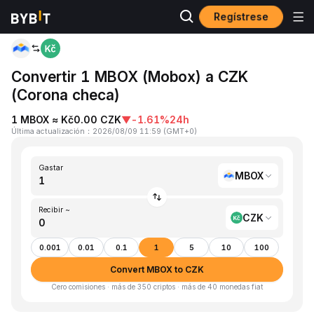
Regístrese
Inicio
MBOX to CZK
Convertir 1 MBOX (Mobox) a CZK
(Corona checa)
1 MBOX ≈ Kč0.00 CZK
▼
-1.61%
24h
Última actualización
：
2026/08/09 11:59
(
GMT+0
)
Gastar
MBOX
Recibir ~
CZK
0.001
0.01
0.1
1
5
10
100
Convert MBOX to CZK
Cero comisiones · más de 350 criptos · más de 40 monedas fiat