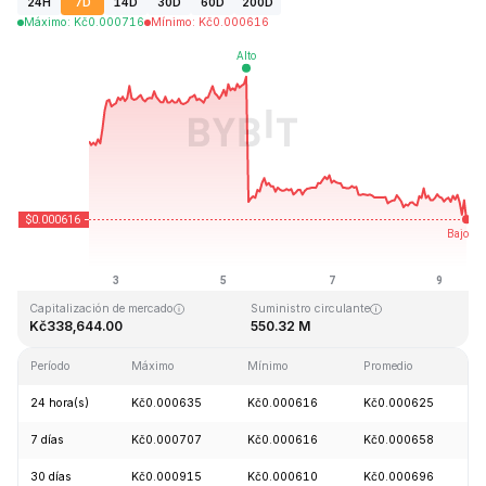
24H
7D
14D
30D
60D
200D
Máximo
:
Kč
0.000716
Mínimo
:
Kč
0.000616
Última actualización: 2026-08-09, 11:59 GMT+0
Máximo histórico
Mínimo histórico
Kč15.44
Kč0.000603
Capitalización de mercado
Suministro circulante
Kč338,644.00
550.32 M
Período
Máximo
Mínimo
Promedio
C
24 hora(s)
Kč0.000635
Kč0.000616
Kč0.000625
7 días
Kč0.000707
Kč0.000616
Kč0.000658
30 días
Kč0.000915
Kč0.000610
Kč0.000696