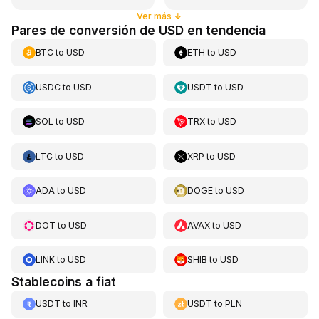
Ver más
↓
Pares de conversión de USD en tendencia
BTC
to
USD
ETH
to
USD
USDC
to
USD
USDT
to
USD
SOL
to
USD
TRX
to
USD
LTC
to
USD
XRP
to
USD
ADA
to
USD
DOGE
to
USD
DOT
to
USD
AVAX
to
USD
LINK
to
USD
SHIB
to
USD
Stablecoins a fiat
USDT
to
INR
USDT
to
PLN