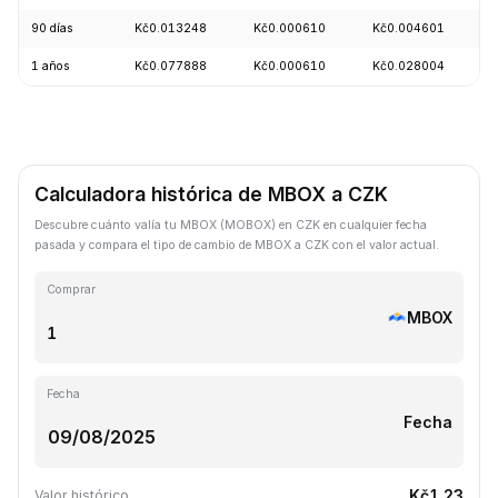
90 días
Kč0.013248
Kč0.000610
Kč0.004601
1 años
Kč0.077888
Kč0.000610
Kč0.028004
Calculadora histórica de MBOX a CZK
Descubre cuánto valía tu MBOX (MOBOX) en CZK en cualquier fecha
pasada y compara el tipo de cambio de MBOX a CZK con el valor actual.
Comprar
MBOX
Fecha
Fecha
Kč1.23
Valor histórico