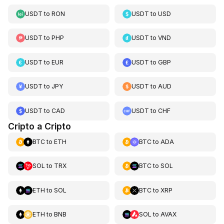
USDT
to
RON
USDT
to
USD
USDT
to
PHP
USDT
to
VND
USDT
to
EUR
USDT
to
GBP
USDT
to
JPY
USDT
to
AUD
USDT
to
CAD
USDT
to
CHF
Cripto a Cripto
BTC
to
ETH
BTC
to
ADA
SOL
to
TRX
BTC
to
SOL
ETH
to
SOL
BTC
to
XRP
ETH
to
BNB
SOL
to
AVAX