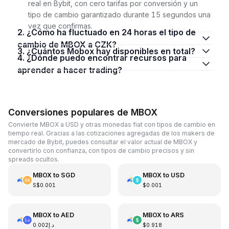
real en Bybit, con cero tarifas por conversión y un
tipo de cambio garantizado durante 15 segundos una
vez que confirmas.
2. ¿Cómo ha fluctuado en 24 horas el tipo de
cambio de MBOX a CZK?
3. ¿Cuántos Mobox hay disponibles en total?
4. ¿Dónde puedo encontrar recursos para
aprender a hacer trading?
Conversiones populares de MBOX
Convierte MBOX a USD y otras monedas fiat con tipos de cambio en
tiempo real. Gracias a las cotizaciones agregadas de los makers de
mercado de Bybit, puedes consultar el valor actual de MBOX y
convertirlo con confianza, con tipos de cambio precisos y sin
spreads ocultos.
MBOX
to
SGD
MBOX
to
USD
S$0.001
$0.001
MBOX
to
AED
MBOX
to
ARS
د.إ0.002
$0.918