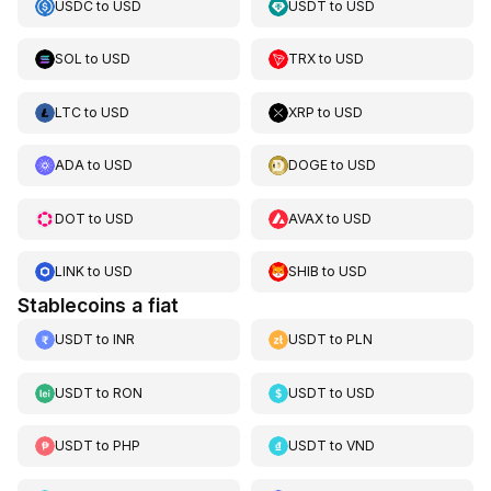
USDC
to
USD
USDT
to
USD
SOL
to
USD
TRX
to
USD
LTC
to
USD
XRP
to
USD
ADA
to
USD
DOGE
to
USD
DOT
to
USD
AVAX
to
USD
LINK
to
USD
SHIB
to
USD
Stablecoins a fiat
USDT
to
INR
USDT
to
PLN
USDT
to
RON
USDT
to
USD
USDT
to
PHP
USDT
to
VND