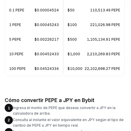
0.1 PEPE
$0.00004524
$50
110,513.49 PEPE
1 PEPE
$0.00045243
$100
221,026.98 PEPE
5 PEPE
$0.00226217
$500
1,105,134.91 PEPE
10 PEPE
$0.00452433
$1,000
2,210,269.83 PEPE
100 PEPE
$0.04524334
$10,000
22,102,698.27 PEPE
Cómo convertir PEPE a JPY en Bybit
Ingresa el monto de PEPE que deseas convertir a JPY en la
1
calculadora de arriba.
Consulta al instante el valor equivalente en JPY según el tipo de
2
cambio de PEPE a JPY en tiempo real.