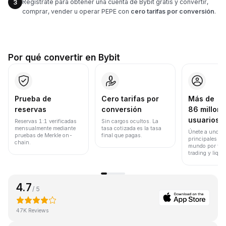
Regístrate para obtener una cuenta de Bybit gratis y convertir,
3
comprar, vender u operar PEPE con
cero tarifas por conversión
.
Por qué convertir en Bybit
Prueba de
Cero tarifas por
Más de
reservas
conversión
86 millone
usuarios
Reservas 1:1 verificadas
Sin cargos ocultos. La
mensualmente mediante
tasa cotizada es la tasa
Únete a uno de
pruebas de Merkle on-
final que pagas.
principales ex
chain.
mundo por vol
trading y liqui
4.7
/ 5
47K Reviews