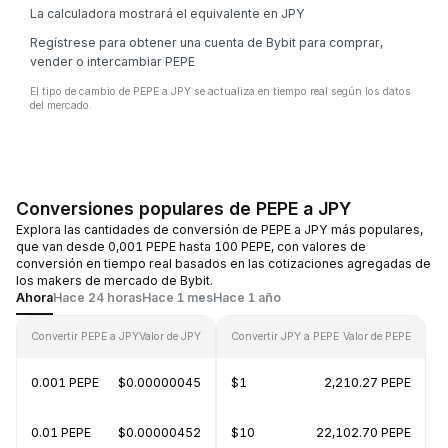
La calculadora mostrará el equivalente en JPY
Regístrese para obtener una cuenta de Bybit para comprar,
vender o intercambiar PEPE
El tipo de cambio de PEPE a JPY se actualiza en tiempo real según los datos
del mercado.
Conversiones populares de PEPE a JPY
Explora las cantidades de conversión de PEPE a JPY más populares,
que van desde 0,001 PEPE hasta 100 PEPE, con valores de
conversión en tiempo real basados en las cotizaciones agregadas de
los makers de mercado de Bybit.
Ahora
Hace 24 horas
Hace 1 mes
Hace 1 año
Convertir PEPE a JPY
Valor de JPY
Convertir JPY a PEPE
Valor de PEPE
0.001 PEPE
$0.00000045
$1
2,210.27 PEPE
0.01 PEPE
$0.00000452
$10
22,102.70 PEPE