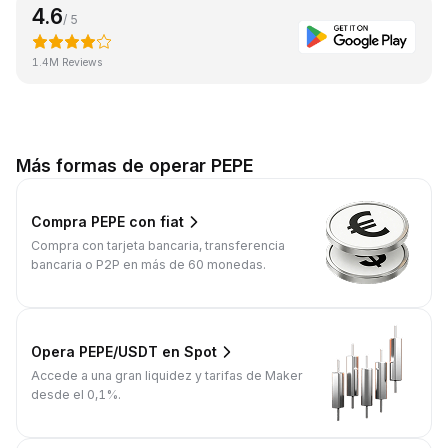
4.6
/ 5
1.4M Reviews
Más formas de operar PEPE
Compra PEPE con fiat
Compra con tarjeta bancaria, transferencia
bancaria o P2P en más de 60 monedas.
Opera PEPE/USDT en Spot
Accede a una gran liquidez y tarifas de Maker
desde el 0,1%.