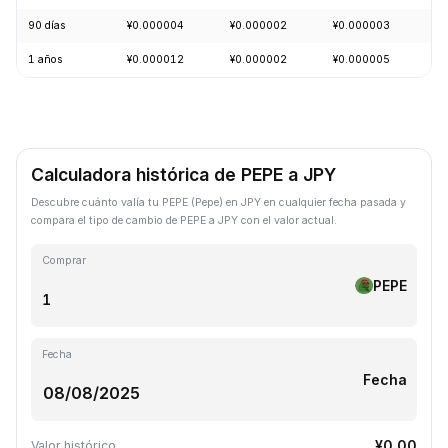
90 días
¥0.000004
¥0.000002
¥0.000003
+
1 años
¥0.000012
¥0.000002
¥0.000005
-
Calculadora histórica de PEPE a JPY
Descubre cuánto valía tu PEPE (Pepe) en JPY en cualquier fecha pasada y
compara el tipo de cambio de PEPE a JPY con el valor actual.
Comprar
PEPE
Fecha
Fecha
¥0.00
Valor histórico