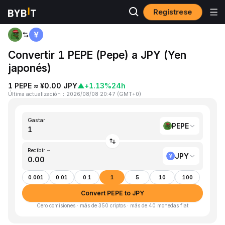
Regístrese
Inicio
PEPE to JPY
Convertir 1 PEPE (Pepe) a JPY (Yen
japonés)
1 PEPE ≈ ¥0.00 JPY
▲
+1.13%
24h
Última actualización
：
2026/08/08 20:47
(
GMT+0
)
Gastar
PEPE
Recibir ~
JPY
0.001
0.01
0.1
1
5
10
100
Convert PEPE to JPY
Cero comisiones · más de 350 criptos · más de 40 monedas fiat