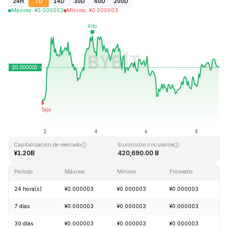
24H
7D
14D
30D
60D
200D
Máximo
:
¥
0.000003
Mínimo
:
¥
0.000003
Última actualización: 2026-08-08, 20:47 GMT+0
Máximo histórico
Mínimo histórico
¥0.000028
¥0.000000
Capitalización de mercado
Suministro circulante
¥1.20B
420,690.00 B
Período
Máximo
Mínimo
Promedio
C
24 hora(s)
¥0.000003
¥0.000003
¥0.000003
+
7 días
¥0.000003
¥0.000003
¥0.000003
+
30 días
¥0.000003
¥0.000003
¥0.000003
+