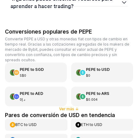
aprender a hacer trading?
Conversiones populares de PEPE
Convierte PEPE a USD y otras monedas fiat con tipos de cambio en
tiempo real. Gracias a las cotizaciones agregadas de los makers de
mercado de Bybit, puedes consultar el valor actual de PEPE y
convertirlo con confianza, con tipos de cambio precisos y sin
spreads ocultos.
PEPE
to
SGD
PEPE
to
USD
S$0
$0
PEPE
to
AED
PEPE
to
ARS
د.إ0
$0.004
Ver más
↓
Pares de conversión de USD en tendencia
BTC
to
USD
ETH
to
USD