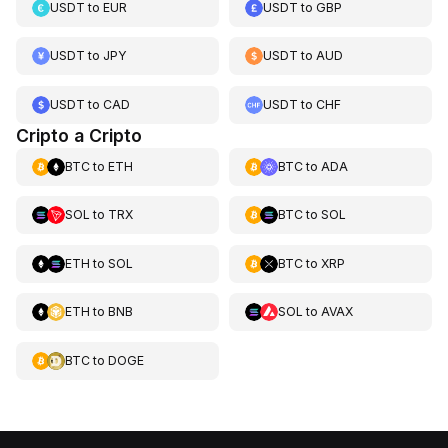
USDT
to
EUR
USDT
to
GBP
USDT
to
JPY
USDT
to
AUD
USDT
to
CAD
USDT
to
CHF
Cripto a Cripto
BTC
to
ETH
BTC
to
ADA
SOL
to
TRX
BTC
to
SOL
ETH
to
SOL
BTC
to
XRP
ETH
to
BNB
SOL
to
AVAX
BTC
to
DOGE