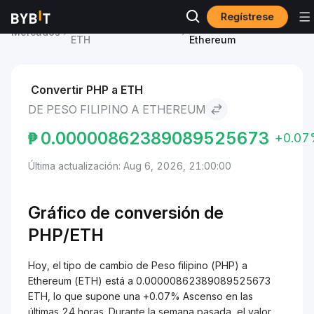
Regístrese
Precio de Ethereum
Peso filipino to
Mercados
ETH
Ethereum
Convertir PHP a ETH
DE PESO FILIPINO A ETHEREUM
₱
0.00000862389089525673
+0.07
Última actualización: Aug 6, 2026, 21:00:00
Gráfico de conversión de
PHP/ETH
Hoy, el tipo de cambio de Peso filipino (PHP) a
Ethereum (ETH) está a 0.00000862389089525673
ETH, lo que supone una +0.07% Ascenso en las
últimas 24 horas. Durante la semana pasada, el valor