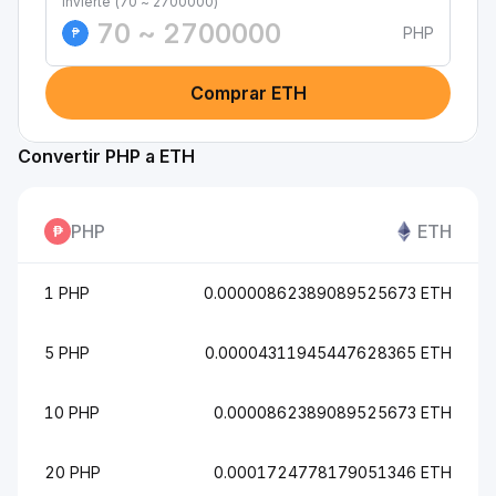
Invierte (70 ~ 2700000)
PHP
₱
Comprar ETH
Convertir PHP a ETH
PHP
ETH
1 PHP
0.00000862389089525673 ETH
5 PHP
0.00004311945447628365 ETH
10 PHP
0.0000862389089525673 ETH
20 PHP
0.0001724778179051346 ETH