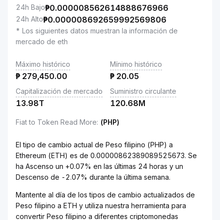
24h Bajo
₱
0.000008562614888676966
24h Alto
₱
0.000008692659992569806
* Los siguientes datos muestran la información de
mercado de eth
Máximo histórico
Mínimo histórico
₱
279,450.00
₱
20.05
Capitalización de mercado
Suministro circulante
13.98T
120.68M
Fiat to Token Read More
:
(PHP)
El tipo de cambio actual de Peso filipino (PHP) a
Ethereum (ETH) es de 0.00000862389089525673. Se
ha Ascenso un +0.07% en las últimas 24 horas y un
Descenso de -2.07% durante la última semana.
Mantente al día de los tipos de cambio actualizados de
Peso filipino a ETH y utiliza nuestra herramienta para
convertir Peso filipino a diferentes criptomonedas