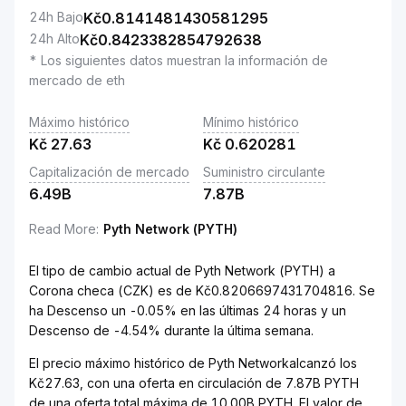
24h Bajo
Kč
0.8141481430581295
24h Alto
Kč
0.8423382854792638
* Los siguientes datos muestran la información de
mercado de eth
Máximo histórico
Mínimo histórico
Kč
27.63
Kč
0.620281
Capitalización de mercado
Suministro circulante
6.49B
7.87B
Read More
:
Pyth Network (PYTH)
El tipo de cambio actual de Pyth Network (PYTH) a
Corona checa (CZK) es de Kč0.8206697431704816. Se
ha Descenso un -0.05% en las últimas 24 horas y un
Descenso de -4.54% durante la última semana.
El precio máximo histórico de Pyth Networkalcanzó los
Kč27.63, con una oferta en circulación de 7.87B PYTH
de una oferta total máxima de 10.00B PYTH. El valor de