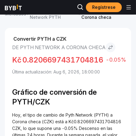
Regístrese
Precio de Pyth
Pyth Network to
Mercados
Network PYTH
Corona checa
Convertir PYTH a CZK
DE PYTH NETWORK A CORONA CHECA
Kč
0.8206697431704816
-0.05%
Última actualización: Aug 6, 2026, 18:00:00
Gráfico de conversión de
PYTH/
CZK
Hoy, el tipo de cambio de Pyth Network (PYTH) a
Corona checa (CZK) está a Kč0.8206697431704816
CZK, lo que supone una -0.05% Descenso en las
últimas 24 horas. Durante la semana pasada, el valor