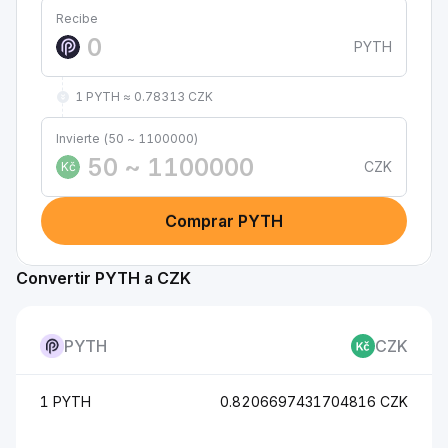
Recibe
PYTH
1 PYTH ≈ 0.78313 CZK
Invierte (50 ~ 1100000)
CZK
Kč
Comprar PYTH
Convertir PYTH a CZK
PYTH
CZK
1 PYTH
0.8206697431704816 CZK