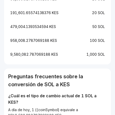
191,601.65574138376 KES
20 SOL
479,004.1393534594 KES
50 SOL
958,008.2787069188 KES
100 SOL
9,580,082.787069188 KES
1,000 SOL
Preguntas frecuentes sobre la
conversión de
SOL
a
KES
¿Cuál es el tipo de cambio actual de 1
SOL
a
KES
?
A día de hoy, 1 {{coinSymbol} equivale a