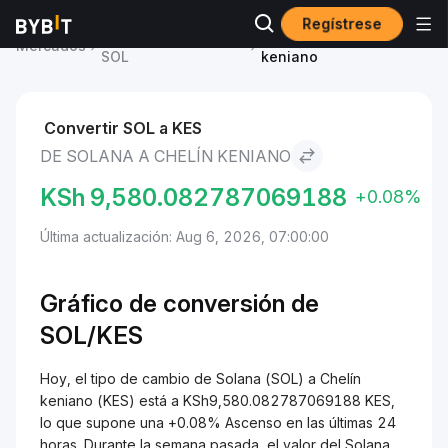
Regístrese
Precio de Solana
Solana to Chelín
Mercados
SOL
keniano
Convertir SOL a KES
DE SOLANA A CHELÍN KENIANO
KSh
9,580.082787069188
+0.08%
Última actualización: Aug 6, 2026, 07:00:00
Gráfico de conversión de
SOL/
KES
Hoy, el tipo de cambio de Solana (SOL) a Chelín
keniano (KES) está a KSh9,580.082787069188 KES,
lo que supone una +0.08% Ascenso en las últimas 24
horas. Durante la semana pasada, el valor del Solana