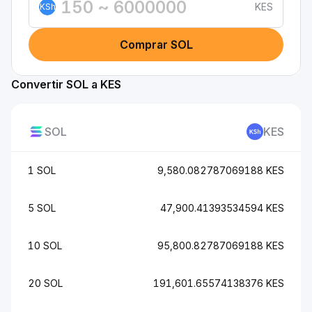
KES
KSh
Comprar SOL
Convertir SOL a KES
SOL
KES
1 SOL
9,580.082787069188 KES
5 SOL
47,900.41393534594 KES
10 SOL
95,800.82787069188 KES
20 SOL
191,601.65574138376 KES