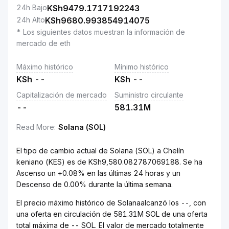
24h Bajo
KSh
9479.1717192243
24h Alto
KSh
9680.993854914075
* Los siguientes datos muestran la información de
mercado de eth
Máximo histórico
Mínimo histórico
KSh
--
KSh
--
Capitalización de mercado
Suministro circulante
--
581.31M
Read More
:
Solana (SOL)
El tipo de cambio actual de Solana (SOL) a Chelín
keniano (KES) es de KSh9,580.082787069188. Se ha
Ascenso un +0.08% en las últimas 24 horas y un
Descenso de 0.00% durante la última semana.
El precio máximo histórico de Solanaalcanzó los --, con
una oferta en circulación de 581.31M SOL de una oferta
total máxima de -- SOL. El valor de mercado totalmente