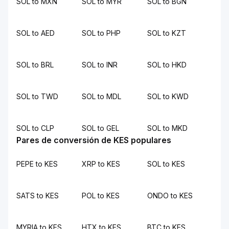
SOL to MXN
SOL to MYR
SOL to BGN
SOL to AED
SOL to PHP
SOL to KZT
SOL to BRL
SOL to INR
SOL to HKD
SOL to TWD
SOL to MDL
SOL to KWD
SOL to CLP
SOL to GEL
SOL to MKD
Pares de conversión de KES populares
PEPE to KES
XRP to KES
SOL to KES
SATS to KES
POL to KES
ONDO to KES
MYRIA to KES
HTX to KES
BTC to KES