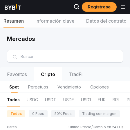
Regístrese
Resumen
Información clave
Datos del contrato
Mercados
Favoritos
Cripto
TradFi
Spot
Perpetuos
Vencimiento
Opciones
Todos
USDC
USDT
USDE
USD1
EUR
BRL
P
Todos
0 Fees
50% Fees
Trading con margen
R
Pares
Último Precio/Cambio en 24 H