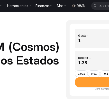
Herramientas
Finanzas
Más
🔥
ETH
Gastar
M (Cosmos)
los Estados
Recibir ~
0.001
0.01
0.1
Cero comisi