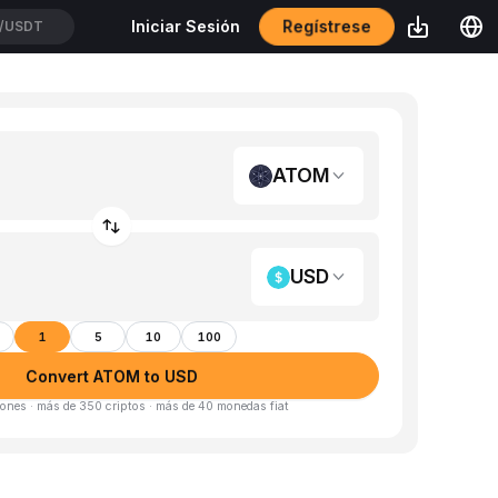
Regístrese
Iniciar Sesión
/USDT
ATOM
USD
1
5
10
100
Convert ATOM to USD
ones · más de 350 criptos · más de 40 monedas fiat