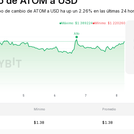
bio de ATOM a USD
po de cambio de ATOM a USD ha up un 2.26% en las últimas 24 horas
Máximo
:
$
1.389224
Mínimo
:
$
1.220260
Mínimo
Promedio
$1.38
$1.38