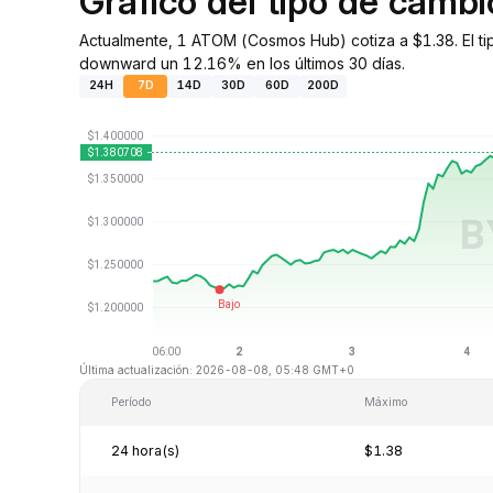
Gráfico del tipo de cam
Actualmente, 1 ATOM (Cosmos Hub) cotiza a $1.38. El ti
downward un 12.16% en los últimos 30 días.
24H
7D
14D
30D
60D
200D
Última actualización: 2026-08-08, 05:48 GMT+0
Período
Máximo
24 hora(s)
$1.38