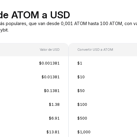
 de ATOM a USD
ás populares, que van desde 0,001 ATOM hasta 100 ATOM, con val
bit.
Valor de USD
Convertir USD a ATOM
$0.001381
$1
$0.01381
$10
$0.1381
$50
$1.38
$100
$6.91
$500
$13.81
$1,000