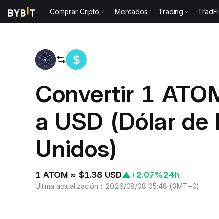
Comprar Cripto
Mercados
Trading
TradFi
Inicio
ATOM to USD
Convertir 1 ATO
a USD (Dólar de 
Unidos)
1 ATOM ≈ $1.38 USD
▲
+2.07%
24h
Última actualización
：
2026/08/08 05:48
(
GMT+0
)