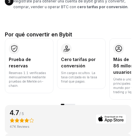
Regístrate para obtener una cuenta de Bybit gratis y convertir,
3
comprar, vender u operar BTC con
cero tarifas por conversión
.
Por qué convertir en Bybit
Prueba de
Cero tarifas por
Más de
reservas
conversión
86 millone
usuarios
Reservas 1:1 verificadas
Sin cargos ocultos. La
mensualmente mediante
tasa cotizada es la tasa
Únete a uno de
pruebas de Merkle on-
final que pagas.
principales ex
chain.
mundo por vol
trading y liqui
4.7
/ 5
47K Reviews