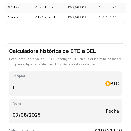
90 días
₾82,018.37
₾58,566.09
₾67,007.72
+
1 años
₾124,739.81
₾58,566.09
₾85,462.42
-
Calculadora histórica de BTC a GEL
Descubre cuánto valía tu BTC (Bitcoin) en GEL en cualquier fecha pasada y
compara el tipo de cambio de BTC a GEL con el valor actual.
Comprar
BTC
Fecha
Fecha
₾310,536.16
Valor histórico