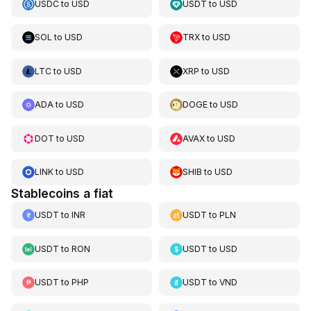
USDC
to
USD
USDT
to
USD
SOL
to
USD
TRX
to
USD
LTC
to
USD
XRP
to
USD
ADA
to
USD
DOGE
to
USD
DOT
to
USD
AVAX
to
USD
LINK
to
USD
SHIB
to
USD
Stablecoins a fiat
USDT
to
INR
USDT
to
PLN
USDT
to
RON
USDT
to
USD
USDT
to
PHP
USDT
to
VND