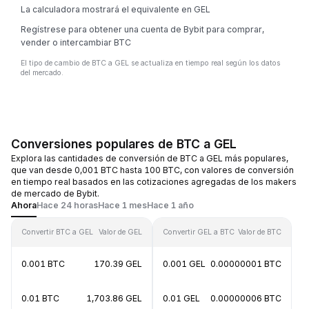
La calculadora mostrará el equivalente en GEL
Regístrese para obtener una cuenta de Bybit para comprar,
vender o intercambiar BTC
El tipo de cambio de BTC a GEL se actualiza en tiempo real según los datos
del mercado.
Conversiones populares de BTC a GEL
Explora las cantidades de conversión de BTC a GEL más populares,
que van desde 0,001 BTC hasta 100 BTC, con valores de conversión
en tiempo real basados en las cotizaciones agregadas de los makers
de mercado de Bybit.
Ahora
Hace 24 horas
Hace 1 mes
Hace 1 año
Convertir BTC a GEL
Valor de GEL
Convertir GEL a BTC
Valor de BTC
0.001 BTC
170.39 GEL
0.001 GEL
0.00000001 BTC
0.01 BTC
1,703.86 GEL
0.01 GEL
0.00000006 BTC