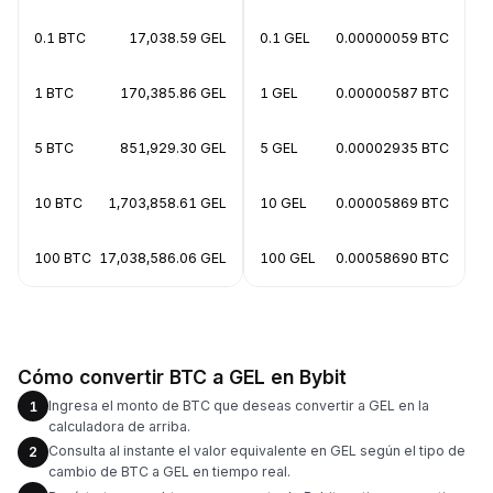
0.1 BTC
17,038.59 GEL
0.1 GEL
0.00000059 BTC
1 BTC
170,385.86 GEL
1 GEL
0.00000587 BTC
5 BTC
851,929.30 GEL
5 GEL
0.00002935 BTC
10 BTC
1,703,858.61 GEL
10 GEL
0.00005869 BTC
100 BTC
17,038,586.06 GEL
100 GEL
0.00058690 BTC
Cómo convertir BTC a GEL en Bybit
Ingresa el monto de BTC que deseas convertir a GEL en la
1
calculadora de arriba.
Consulta al instante el valor equivalente en GEL según el tipo de
2
cambio de BTC a GEL en tiempo real.