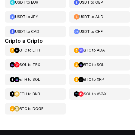
USDT
to
EUR
USDT
to
GBP
USDT
to
JPY
USDT
to
AUD
USDT
to
CAD
USDT
to
CHF
Cripto a Cripto
BTC
to
ETH
BTC
to
ADA
SOL
to
TRX
BTC
to
SOL
ETH
to
SOL
BTC
to
XRP
ETH
to
BNB
SOL
to
AVAX
BTC
to
DOGE