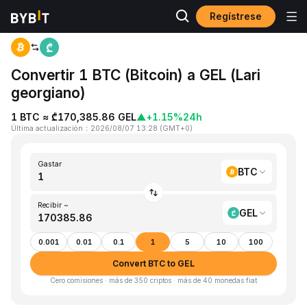
Regístrese
Inicio
BTC to GEL
Convertir 1 BTC (Bitcoin) a GEL (Lari
georgiano)
1 BTC ≈ ₾170,385.86 GEL
▲
+1.15%
24h
Última actualización
：
2026/08/07 13:28
(
GMT+0
)
Gastar
BTC
Recibir ~
GEL
0.001
0.01
0.1
1
5
10
100
Convert BTC to GEL
Cero comisiones · más de 350 criptos · más de 40 monedas fiat