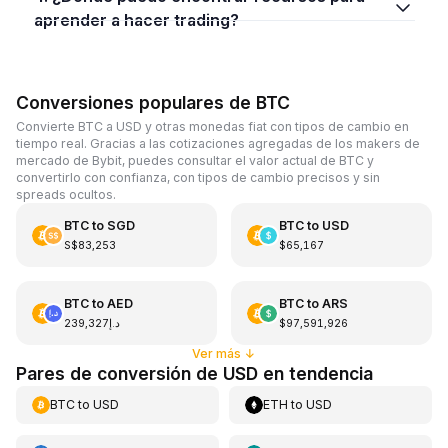
aprender a hacer trading?
Conversiones populares de BTC
Convierte BTC a USD y otras monedas fiat con tipos de cambio en
tiempo real. Gracias a las cotizaciones agregadas de los makers de
mercado de Bybit, puedes consultar el valor actual de BTC y
convertirlo con confianza, con tipos de cambio precisos y sin
spreads ocultos.
BTC
to
SGD
BTC
to
USD
S$83,253
$65,167
BTC
to
AED
BTC
to
ARS
د.إ239,327
$97,591,926
Ver más
↓
Pares de conversión de USD en tendencia
BTC
to
USD
ETH
to
USD