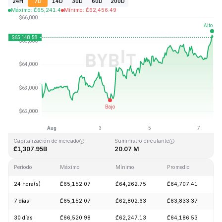
24H
7D
14D
30D
60D
200D
Máximo
:
₾
65,241.4
Mínimo
:
₾
62,456.49
Última actualización: 2026-08-07, 13:28 GMT+0
Máximo histórico
Mínimo histórico
₾126,080.00
₾67.81
Capitalización de mercado
Suministro circulante
₾1,307.95B
20.07 M
Período
Máximo
Mínimo
Promedio
C
24 hora(s)
₾65,152.07
₾64,262.75
₾64,707.41
+
7 días
₾65,152.07
₾62,802.63
₾63,833.37
+
30 días
₾66,520.98
₾62,247.13
₾64,186.53
+