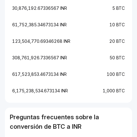
30,876,192.67336567 INR
5 BTC
61,752,385.34673134 INR
10 BTC
123,504,770.69346268 INR
20 BTC
308,761,926.7336567 INR
50 BTC
617,523,853.4673134 INR
100 BTC
6,175,238,534.673134 INR
1,000 BTC
Preguntas frecuentes sobre la
conversión de
BTC
a
INR