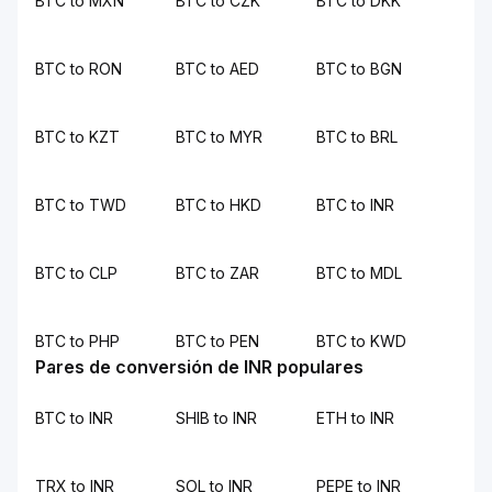
BTC to MXN
BTC to CZK
BTC to DKK
BTC to RON
BTC to AED
BTC to BGN
BTC to KZT
BTC to MYR
BTC to BRL
BTC to TWD
BTC to HKD
BTC to INR
BTC to CLP
BTC to ZAR
BTC to MDL
BTC to PHP
BTC to PEN
BTC to KWD
Pares de conversión de INR populares
BTC to INR
SHIB to INR
ETH to INR
TRX to INR
SOL to INR
PEPE to INR