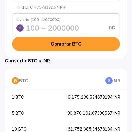
1 BTC ≈ 7579232.57 INR
Invierte (100 ~ 2000000)
INR
₹
Comprar BTC
Convertir BTC a INR
BTC
INR
1 BTC
6,175,238.534673134 INR
5 BTC
30,876,192.67336567 INR
10 BTC
61,752,385.34673134 INR