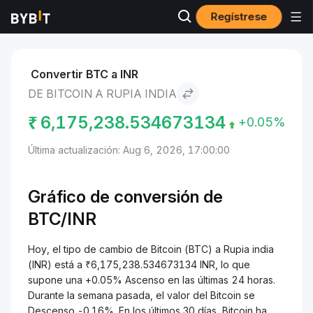
Regístrese
Mercados
Precio de Bitcoin BTC
Bitcoin to Rupia india
Convertir BTC a INR
DE BITCOIN A RUPIA INDIA
₹
6,175,238.534673134
+0.05%
Última actualización: Aug 6, 2026, 17:00:00
Gráfico de conversión de
BTC/
INR
Hoy, el tipo de cambio de Bitcoin (BTC) a Rupia india
(INR) está a ₹6,175,238.534673134 INR, lo que
supone una +0.05% Ascenso en las últimas 24 horas.
Durante la semana pasada, el valor del Bitcoin se
Descenso -0.16%. En los últimos 30 días, Bitcoin ha