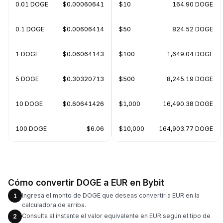
0.01 DOGE
$0.00060641
$10
164.90 DOGE
0.1 DOGE
$0.00606414
$50
824.52 DOGE
1 DOGE
$0.06064143
$100
1,649.04 DOGE
5 DOGE
$0.30320713
$500
8,245.19 DOGE
10 DOGE
$0.60641426
$1,000
16,490.38 DOGE
100 DOGE
$6.06
$10,000
164,903.77 DOGE
Cómo convertir DOGE a EUR en Bybit
Ingresa el monto de DOGE que deseas convertir a EUR en la
1
calculadora de arriba.
Consulta al instante el valor equivalente en EUR según el tipo de
2