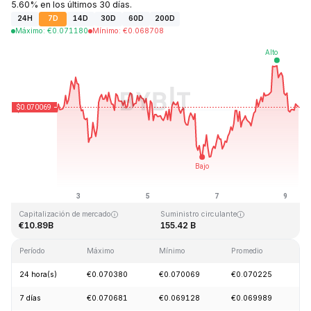
5.60% en los últimos 30 días.
24H
7D
14D
30D
60D
200D
Máximo
:
€
0.071180
Mínimo
:
€
0.068708
Última actualización: 2026-08-09, 09:16 GMT+0
Máximo histórico
Mínimo histórico
€0.731578
€0.000087
Capitalización de mercado
Suministro circulante
€10.89B
155.42 B
Período
Máximo
Mínimo
Promedio
C
24 hora(s)
€0.070380
€0.070069
€0.070225
-
7 días
€0.070681
€0.069128
€0.069989
+