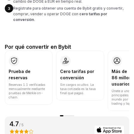
cambio de DOGE a EUR en tiempo real.
Regístrate para obtener una cuenta de Bybit gratis y convertir,
3
comprar, vender u operar DOGE con
cero tarifas por
conversión
.
Por qué convertir en Bybit
Prueba de
Cero tarifas por
Más de
reservas
conversión
86 millone
usuarios
Reservas 1:1 verificadas
Sin cargos ocultos. La
mensualmente mediante
tasa cotizada es la tasa
Únete a uno de
pruebas de Merkle on-
final que pagas.
principales ex
chain.
mundo por vol
trading y liqui
4.7
/ 5