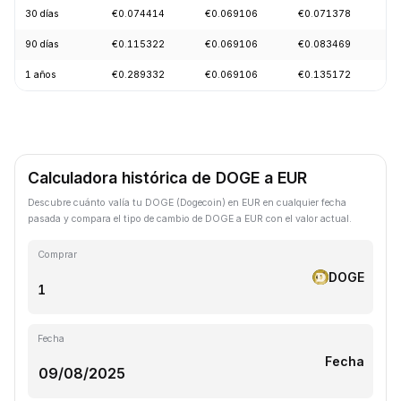
30 días
€0.074414
€0.069106
€0.071378
-
90 días
€0.115322
€0.069106
€0.083469
-
1 años
€0.289332
€0.069106
€0.135172
-
Calculadora histórica de DOGE a EUR
Descubre cuánto valía tu DOGE (Dogecoin) en EUR en cualquier fecha
pasada y compara el tipo de cambio de DOGE a EUR con el valor actual.
Comprar
DOGE
Fecha
Fecha