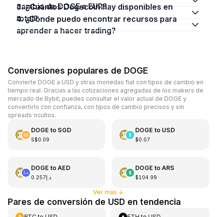
cambio de DOGE a EUR?
3. ¿Cuántos Dogecoin hay disponibles en
total?
4. ¿Dónde puedo encontrar recursos para
aprender a hacer trading?
Conversiones populares de DOGE
Convierte DOGE a USD y otras monedas fiat con tipos de cambio en
tiempo real. Gracias a las cotizaciones agregadas de los makers de
mercado de Bybit, puedes consultar el valor actual de DOGE y
convertirlo con confianza, con tipos de cambio precisos y sin
spreads ocultos.
DOGE
to
SGD
DOGE
to
USD
S$0.09
$0.07
DOGE
to
AED
DOGE
to
ARS
د.إ0.257
$104.99
Ver más
↓
Pares de conversión de USD en tendencia
BTC
to
USD
ETH
to
USD