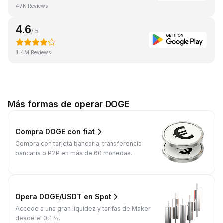
47K Reviews
4.6
/ 5
1.4M Reviews
Más formas de operar DOGE
Compra DOGE con fiat
Compra con tarjeta bancaria, transferencia
bancaria o P2P en más de 60 monedas.
Opera DOGE/USDT en Spot
Accede a una gran liquidez y tarifas de Maker
desde el 0,1%.