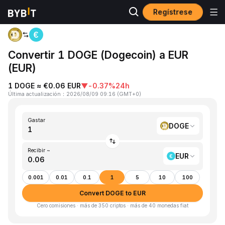
Regístrese
Inicio
DOGE to EUR
Convertir 1 DOGE (Dogecoin) a EUR
(EUR)
1 DOGE ≈ €0.06 EUR
▼
-0.37%
24h
Última actualización
：
2026/08/09 09:16
(
GMT+0
)
Gastar
DOGE
Recibir ~
EUR
0.001
0.01
0.1
1
5
10
100
Convert DOGE to EUR
Cero comisiones · más de 350 criptos · más de 40 monedas fiat