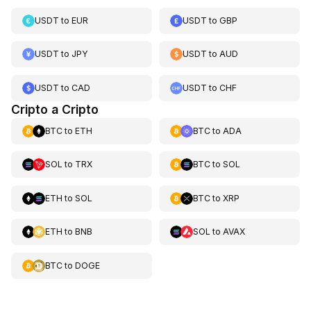
USDT
to
EUR
USDT
to
GBP
USDT
to
JPY
USDT
to
AUD
USDT
to
CAD
USDT
to
CHF
Cripto a Cripto
BTC
to
ETH
BTC
to
ADA
SOL
to
TRX
BTC
to
SOL
ETH
to
SOL
BTC
to
XRP
ETH
to
BNB
SOL
to
AVAX
BTC
to
DOGE