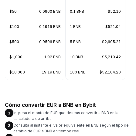
$50
0.0960 BNB
0.1 BNB
$52.10
$100
0.1919 BNB
1 BNB
$521.04
$500
0.9596 BNB
5 BNB
$2,605.21
$1,000
1.92 BNB
10 BNB
$5,210.42
$10,000
19.19 BNB
100 BNB
$52,104.20
Cómo convertir EUR a BNB en Bybit
Ingresa el monto de EUR que deseas convertir a BNB en la
1
calculadora de arriba.
Consulta al instante el valor equivalente en BNB según el tipo de
2
cambio de EUR a BNB en tiempo real.