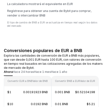
La calculadora mostrará el equivalente en EUR
Regístrese para obtener una cuenta de Bybit para comprar,
vender o intercambiar BNB
El tipo de cambio de BNB a EUR se actualiza en tiempo real según los datos
del mercado.
Conversiones populares de EUR a BNB
Explora las cantidades de conversión de EUR a BNB más populares,
que van desde 0,001 EUR hasta 100 EUR, con valores de conversión
en tiempo real basados en las cotizaciones agregadas de los makers
de mercado de Bybit.
Ahora
Hace 24 horas
Hace 1 mes
Hace 1 año
Convertir EUR a BNB
Valor de BNB
Convertir BNB a EUR
Valor de EUR
$1
0.00191923 BNB
0.001 BNB
$0.52104198
$10
0.0192 BNB
0.01 BNB
$5.21