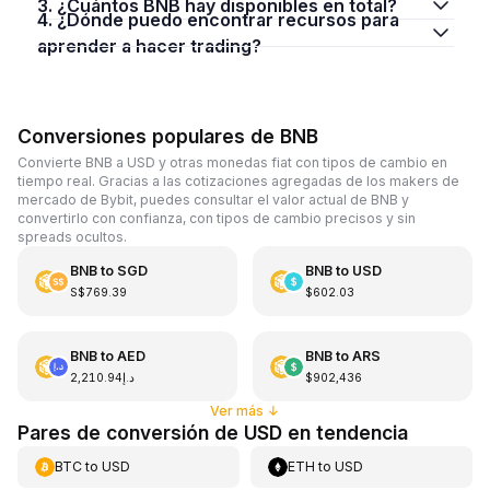
3. ¿Cuántos BNB hay disponibles en total?
4. ¿Dónde puedo encontrar recursos para
aprender a hacer trading?
Conversiones populares de BNB
Convierte BNB a USD y otras monedas fiat con tipos de cambio en
tiempo real. Gracias a las cotizaciones agregadas de los makers de
mercado de Bybit, puedes consultar el valor actual de BNB y
convertirlo con confianza, con tipos de cambio precisos y sin
spreads ocultos.
BNB
to
SGD
BNB
to
USD
S$769.39
$602.03
BNB
to
AED
BNB
to
ARS
د.إ2,210.94
$902,436
Ver más
↓
Pares de conversión de USD en tendencia
BTC
to
USD
ETH
to
USD