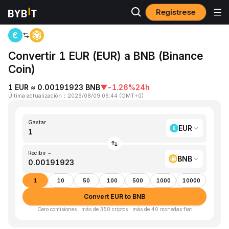
Regístrese
Inicio
EUR to BNB
Convertir 1 EUR (EUR) a BNB (Binance
Coin)
1 EUR ≈ 0.00191923 BNB
▼
-1.26%
24h
Última actualización
：
2026/08/09 06:44
(
GMT+0
)
Gastar
EUR
Recibir ~
BNB
1
10
50
100
500
1000
10000
Convert EUR to BNB
Cero comisiones · más de 350 criptos · más de 40 monedas fiat