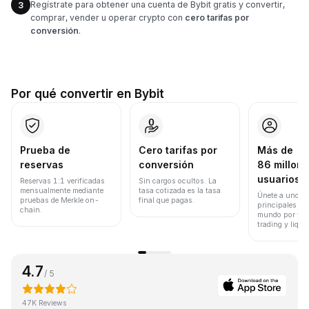
Regístrate para obtener una cuenta de Bybit gratis y convertir,
3
comprar, vender u operar crypto con
cero tarifas por
conversión
.
Por qué convertir en Bybit
Prueba de
Cero tarifas por
Más de
reservas
conversión
86 millone
usuarios
Reservas 1:1 verificadas
Sin cargos ocultos. La
mensualmente mediante
tasa cotizada es la tasa
Únete a uno de
pruebas de Merkle on-
final que pagas.
principales ex
chain.
mundo por vol
trading y liqui
4.7
/ 5
47K Reviews