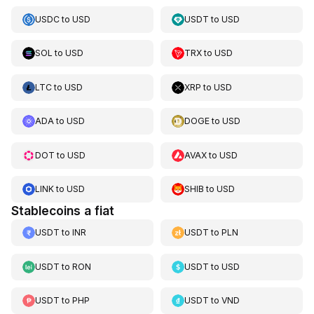
USDC
to
USD
USDT
to
USD
SOL
to
USD
TRX
to
USD
LTC
to
USD
XRP
to
USD
ADA
to
USD
DOGE
to
USD
DOT
to
USD
AVAX
to
USD
LINK
to
USD
SHIB
to
USD
Stablecoins a fiat
USDT
to
INR
USDT
to
PLN
USDT
to
RON
USDT
to
USD
USDT
to
PHP
USDT
to
VND