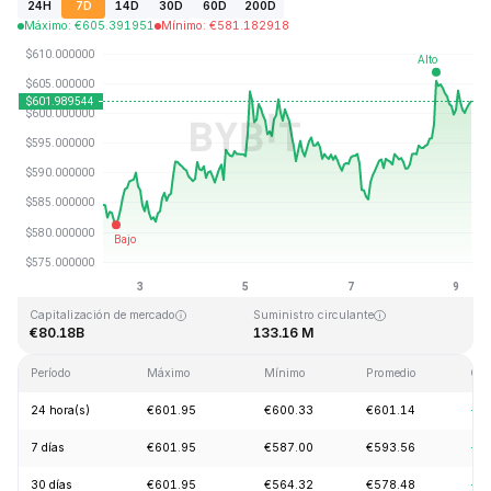
24H
7D
14D
30D
60D
200D
Máximo
:
€
605.391951
Mínimo
:
€
581.182918
Última actualización: 2026-08-09, 06:44 GMT+0
Máximo histórico
Mínimo histórico
€1,369.99
€0.039818
Capitalización de mercado
Suministro circulante
€80.18B
133.16 M
Período
Máximo
Mínimo
Promedio
Cam
24 hora(s)
€601.95
€600.33
€601.14
+1
7 días
€601.95
€587.00
€593.56
+3
30 días
€601.95
€564.32
€578.48
+4