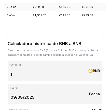
90 días
€719.28
€545.86
€601.29
+2
1 años
€1,307.76
€545.86
€773.88
-2
Calculadora histórica de BNB a BNB
Descubre cuánto valía tu BNB (Binance Coin) en BNB en cualquier fecha
pasada y compara el tipo de cambio de BNB a BNB con el valor actual.
Comprar
BNB
Fecha
Fecha