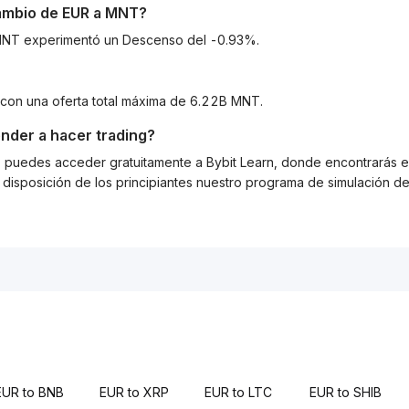
cambio de
EUR
a
MNT
?
a MNT experimentó un Descenso del -0.93%.
 con una oferta total máxima de 6.22B MNT.
nder a hacer trading?
g, puedes acceder gratuitamente a Bybit Learn, donde encontrarás es
isposición de los principiantes nuestro programa de simulación de 
EUR to BNB
EUR to XRP
EUR to LTC
EUR to SHIB