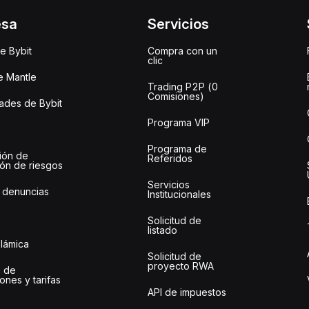
esa
Servicios
e Bybit
Compra con un
clic
e Mantle
Trading P2P (0
Comisiones)
des de Bybit
Programa VIP
Programa de
ión de
Referidos
ión de riesgos
Servicios
 denuncias
Institucionales
Solicitud de
listado
slámica
Solicitud de
proyecto RWA
 de
ones y tarifas
API de impuestos