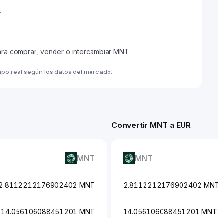
r
ara comprar, vender o intercambiar MNT
mpo real según los datos del mercado.
Convertir MNT a EUR
MNT
MNT
2.8112212176902402 MNT
2.8112212176902402 MN
14.056106088451201 MNT
14.056106088451201 MNT