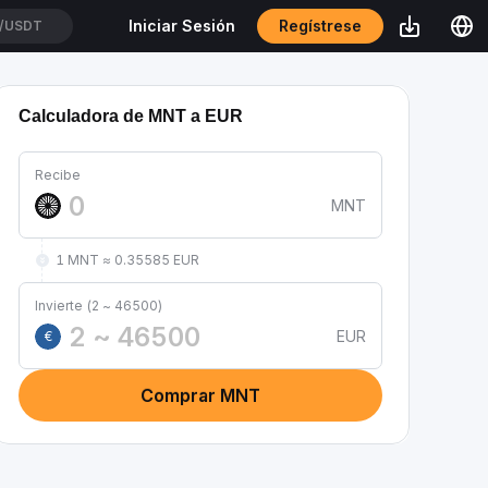
Regístrese
Iniciar Sesión
/USDT
Calculadora de MNT a EUR
Recibe
MNT
1 MNT ≈ 0.35585 EUR
Invierte (2 ~ 46500)
EUR
€
Comprar MNT