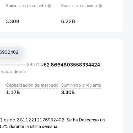
Suministro circulante
Suministro máximo
3.30B
6.22B
176902402
24h Alto
€
2.8664803558334424
ercado de eth
Capitalización de mercado
Suministro circulante
1.17B
3.30B
(MNT) es de 2.8112212176902402. Se ha Descenso un
85% durante la última semana.