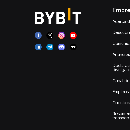
Empr
Acerca d
Descubr
Comunida
Anuncios
Declarac
divulgac
Canal de
Empleos
Cuenta i
Resumen
transacci