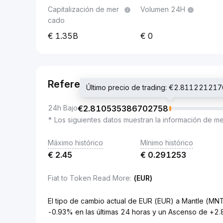
Capitalización de mer
Volumen 24H
cado
1.35B
0
Referencia
Último precio de trading: €2.8112212
24h Bajo
€
2.810535386702758
* Los siguientes datos muestran la información de m
Máximo histórico
Mínimo histórico
€
2.45
€
0.291253
Fiat to Token Read More
:
(EUR)
El tipo de cambio actual de EUR (EUR) a Mantle 
-0.93% en las últimas 24 horas y un Ascenso de +2.