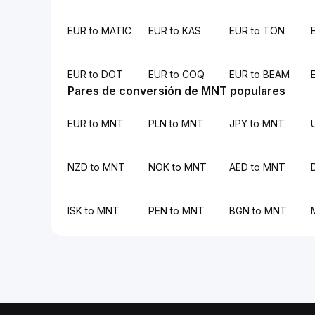
EUR to MATIC
EUR to KAS
EUR to TON
EUR to DOT
EUR to COQ
EUR to BEAM
Pares de conversión de MNT populares
EUR to MNT
PLN to MNT
JPY to MNT
NZD to MNT
NOK to MNT
AED to MNT
ISK to MNT
PEN to MNT
BGN to MNT