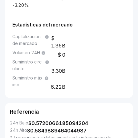
-3.20%.
Estadísticas del mercado
Capitalización
de mercado
1.35B
Volumen 24H
0
Suministro circ
ulante
3.30B
Suministro máx
imo
6.22B
Referencia
24h Bajo
$
0.5720066185094204
24h Alto
$
0.5843889464044987
* Los siguientes datos muestran la información de