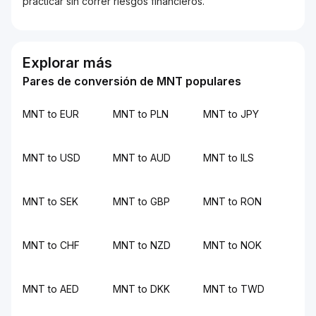
practicar sin correr riesgos financieros.
Explorar más
Pares de conversión de MNT populares
MNT to EUR
MNT to PLN
MNT to JPY
MNT to USD
MNT to AUD
MNT to ILS
MNT to SEK
MNT to GBP
MNT to RON
MNT to CHF
MNT to NZD
MNT to NOK
MNT to AED
MNT to DKK
MNT to TWD