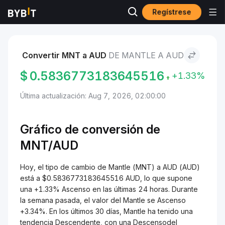
Regístrese
Mercados
Precio de Mantle MNT
Mantle to AUD
Convertir MNT a AUD
DE MANTLE A AUD
$
0.5836773183645516
+1.33%
Última actualización: Aug 7, 2026, 02:00:00
Gráfico de conversión de
MNT/
AUD
Hoy, el tipo de cambio de Mantle (MNT) a AUD (AUD)
está a $0.5836773183645516 AUD, lo que supone
una +1.33% Ascenso en las últimas 24 horas. Durante
la semana pasada, el valor del Mantle se Ascenso
+3.34%. En los últimos 30 días, Mantle ha tenido una
tendencia Descendente, con una Descensodel