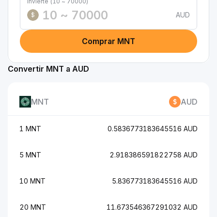
Invierte (10 ~ 70000)
AUD
$
Comprar MNT
Convertir MNT a AUD
MNT
AUD
1 MNT
0.5836773183645516 AUD
5 MNT
2.918386591822758 AUD
10 MNT
5.836773183645516 AUD
20 MNT
11.673546367291032 AUD