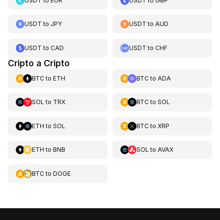
USDT
to
EUR
USDT
to
GBP
USDT
to
JPY
USDT
to
AUD
USDT
to
CAD
USDT
to
CHF
Cripto a Cripto
BTC
to
ETH
BTC
to
ADA
SOL
to
TRX
BTC
to
SOL
ETH
to
SOL
BTC
to
XRP
ETH
to
BNB
SOL
to
AVAX
BTC
to
DOGE