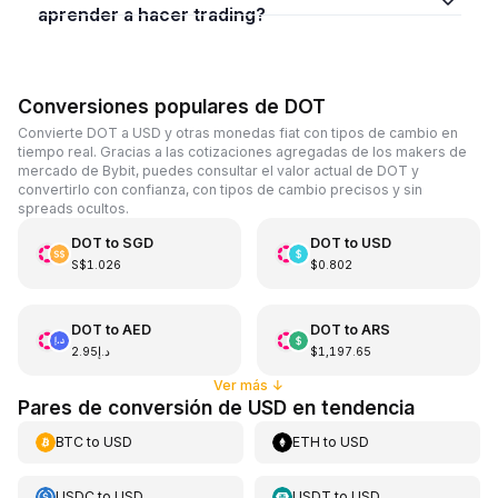
aprender a hacer trading?
Conversiones populares de DOT
Convierte DOT a USD y otras monedas fiat con tipos de cambio en
tiempo real. Gracias a las cotizaciones agregadas de los makers de
mercado de Bybit, puedes consultar el valor actual de DOT y
convertirlo con confianza, con tipos de cambio precisos y sin
spreads ocultos.
DOT
to
SGD
DOT
to
USD
S$1.026
$0.802
DOT
to
AED
DOT
to
ARS
د.إ2.95
$1,197.65
Ver más
↓
Pares de conversión de USD en tendencia
BTC
to
USD
ETH
to
USD
USDC
to
USD
USDT
to
USD