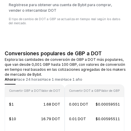
Regístrese para obtener una cuenta de Bybit para comprar,
vender o intercambiar DOT
El tipo de cambio de DOT a GBP se actualiza en tiempo real según los datos
del mercado.
Conversiones populares de GBP a DOT
Explora las cantidades de conversión de GBP a DOT más populares,
que van desde 0,001 GBP hasta 100 GBP, con valores de conversión
en tiempo real basados en las cotizaciones agregadas de los makers
de mercado de Bybit.
Ahora
Hace 24 horas
Hace 1 mes
Hace 1 año
Convertir GBP a DOT
Valor de DOT
Convertir DOT a GBP
Valor de GBP
$1
1.68 DOT
0.001 DOT
$0.00059551
$10
16.79 DOT
0.01 DOT
$0.00595511