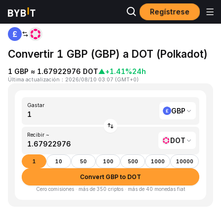
Regístrese
Inicio
GBP to DOT
Convertir 1 GBP (GBP) a DOT (Polkadot)
1 GBP ≈ 1.67922976 DOT
▲
+1.41%
24h
Última actualización
：
2026/08/10 03:07
(
GMT+0
)
Gastar
GBP
Recibir ~
DOT
1
10
50
100
500
1000
10000
Convert GBP to DOT
Cero comisiones · más de 350 criptos · más de 40 monedas fiat