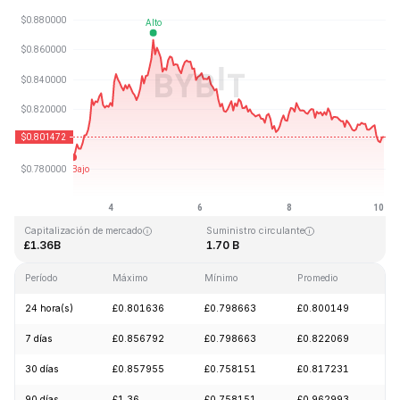
Última actualización: 2026-08-10, 03:07 GMT+0
Máximo histórico
Mínimo histórico
£54.98
£0.746764
Capitalización de mercado
Suministro circulante
£1.36B
1.70 B
Período
Máximo
Mínimo
Promedio
C
24 hora(s)
£0.801636
£0.798663
£0.800149
-
7 días
£0.856792
£0.798663
£0.822069
+
30 días
£0.857955
£0.758151
£0.817231
-
90 días
£1.36
£0.758151
£0.962993
-