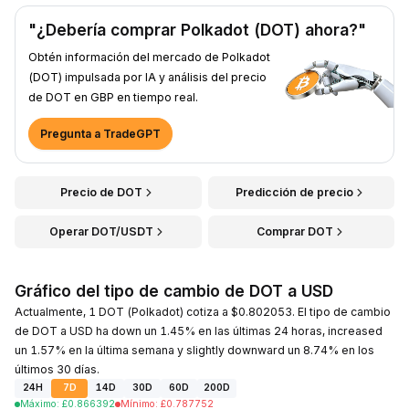
"¿Debería comprar Polkadot (DOT) ahora?"
Obtén información del mercado de Polkadot
(DOT) impulsada por IA y análisis del precio
de DOT en GBP en tiempo real.
Pregunta a TradeGPT
Precio de DOT
Predicción de precio
Operar DOT/USDT
Comprar DOT
Gráfico del tipo de cambio de DOT a USD
Actualmente, 1 DOT (Polkadot) cotiza a $0.802053. El tipo de cambio
de DOT a USD ha down un 1.45% en las últimas 24 horas, increased
un 1.57% en la última semana y slightly downward un 8.74% en los
últimos 30 días.
24H
7D
14D
30D
60D
200D
Máximo
:
£
0.866392
Mínimo
:
£
0.787752