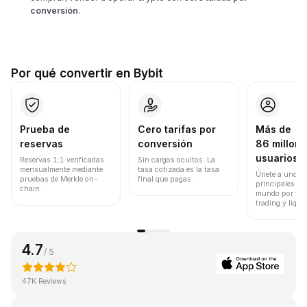
conversión
.
Por qué convertir en Bybit
Prueba de
Cero tarifas por
Más de
reservas
conversión
86 millone
usuarios
Reservas 1:1 verificadas
Sin cargos ocultos. La
mensualmente mediante
tasa cotizada es la tasa
Únete a uno de
pruebas de Merkle on-
final que pagas.
principales ex
chain.
mundo por vol
trading y liqui
4.7
/ 5
47K Reviews