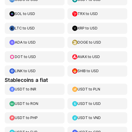
SOL
to
USD
TRX
to
USD
LTC
to
USD
XRP
to
USD
ADA
to
USD
DOGE
to
USD
DOT
to
USD
AVAX
to
USD
LINK
to
USD
SHIB
to
USD
Stablecoins a fiat
USDT
to
INR
USDT
to
PLN
USDT
to
RON
USDT
to
USD
USDT
to
PHP
USDT
to
VND