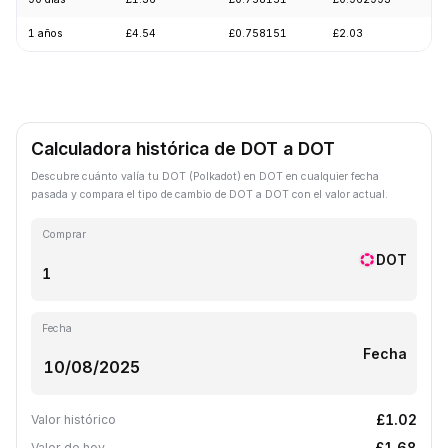
1 años
£4.54
£0.758151
£2.03
-
Calculadora histórica de DOT a DOT
Descubre cuánto valía tu DOT (Polkadot) en DOT en cualquier fecha
pasada y compara el tipo de cambio de DOT a DOT con el valor actual.
Comprar
DOT
Fecha
Fecha
£1.02
Valor histórico
£1.68
Valor de hoy