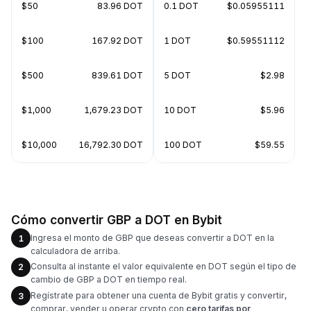
$50
83.96 DOT
0.1 DOT
$0.05955111
$100
167.92 DOT
1 DOT
$0.59551112
$500
839.61 DOT
5 DOT
$2.98
$1,000
1,679.23 DOT
10 DOT
$5.96
$10,000
16,792.30 DOT
100 DOT
$59.55
Cómo convertir GBP a DOT en Bybit
Ingresa el monto de GBP que deseas convertir a DOT en la
1
calculadora de arriba.
Consulta al instante el valor equivalente en DOT según el tipo de
2
cambio de GBP a DOT en tiempo real.
Regístrate para obtener una cuenta de Bybit gratis y convertir,
3
comprar, vender u operar crypto con
cero tarifas por