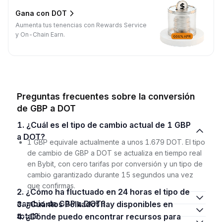
Gana con DOT
Aumenta tus tenencias con Rewards Service
y On-Chain Earn.
Preguntas frecuentes sobre la conversión
de GBP a DOT
1. ¿Cuál es el tipo de cambio actual de 1 GBP
a DOT?
1 GBP equivale actualmente a unos 1.679 DOT. El tipo
de cambio de GBP a DOT se actualiza en tiempo real
en Bybit, con cero tarifas por conversión y un tipo de
cambio garantizado durante 15 segundos una vez
que confirmas.
2. ¿Cómo ha fluctuado en 24 horas el tipo de
cambio de GBP a DOT?
3. ¿Cuántos Polkadot hay disponibles en
total?
4. ¿Dónde puedo encontrar recursos para