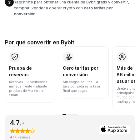
Regístrate para obtener una cuenta de Bybit gratis y convertir,
3
comprar, vender u operar crypto con
cero tarifas por
conversión
.
Por qué convertir en Bybit
Prueba de
Cero tarifas por
Más de
reservas
conversión
86 millone
usuarios
Reservas 1:1 verificadas
Sin cargos ocultos. La
mensualmente mediante
tasa cotizada es la tasa
Únete a uno de
pruebas de Merkle on-
final que pagas.
principales ex
chain.
mundo por vol
trading y liqui
4.7
/ 5
47K Reviews