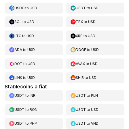
USDC
to
USD
USDT
to
USD
SOL
to
USD
TRX
to
USD
LTC
to
USD
XRP
to
USD
ADA
to
USD
DOGE
to
USD
DOT
to
USD
AVAX
to
USD
LINK
to
USD
SHIB
to
USD
Stablecoins a fiat
USDT
to
INR
USDT
to
PLN
USDT
to
RON
USDT
to
USD
USDT
to
PHP
USDT
to
VND