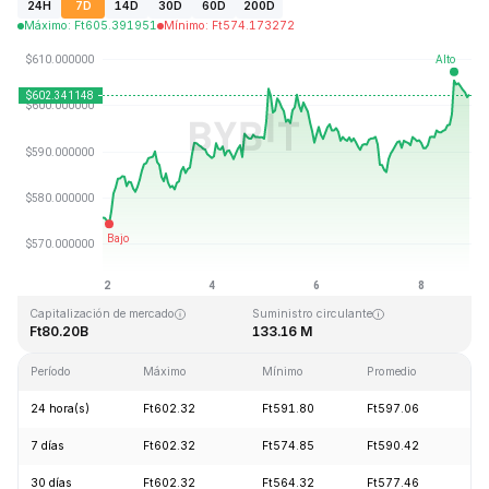
24H
7D
14D
30D
60D
200D
Máximo
:
Ft
605.391951
Mínimo
:
Ft
574.173272
Última actualización: 2026-08-08, 21:30 GMT+0
Máximo histórico
Mínimo histórico
Ft1,369.99
Ft0.039818
Capitalización de mercado
Suministro circulante
Ft80.20B
133.16 M
Período
Máximo
Mínimo
Promedio
Ca
24 hora(s)
Ft602.32
Ft591.80
Ft597.06
+1
7 días
Ft602.32
Ft574.85
Ft590.42
+4
30 días
Ft602.32
Ft564.32
Ft577.46
+5