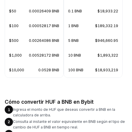
$50
0.00026409 BNB
0.1 BNB
$18,933.22
$100
0.00052817 BNB
1 BNB
$189,332.19
$500
0.00264086 BNB
5 BNB
$946,660.95
$1,000
0.00528172 BNB
10 BNB
$1,893,322
$10,000
0.0528 BNB
100 BNB
$18,933,219
Cómo convertir HUF a BNB en Bybit
Ingresa el monto de HUF que deseas convertir a BNB en la
1
calculadora de arriba.
Consulta al instante el valor equivalente en BNB según el tipo de
2
cambio de HUF a BNB en tiempo real.