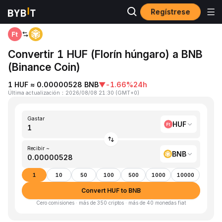
Regístrese
Inicio
HUF to BNB
Convertir 1 HUF (Florín húngaro) a BNB
(Binance Coin)
1 HUF ≈ 0.00000528 BNB
▼
-1.66%
24h
Última actualización
：
2026/08/08 21:30
(
GMT+0
)
Gastar
HUF
Recibir ~
BNB
1
10
50
100
500
1000
10000
Convert HUF to BNB
Cero comisiones · más de 350 criptos · más de 40 monedas fiat