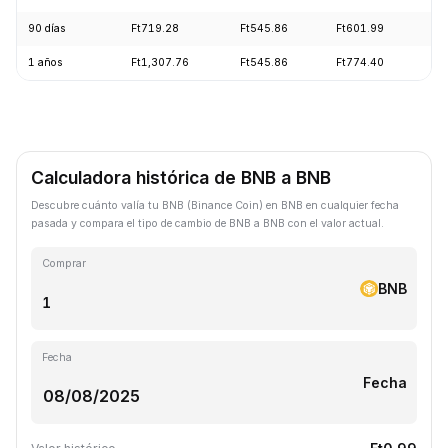
90 días
Ft719.28
Ft545.86
Ft601.99
+0
1 años
Ft1,307.76
Ft545.86
Ft774.40
-2
Calculadora histórica de BNB a BNB
Descubre cuánto valía tu BNB (Binance Coin) en BNB en cualquier fecha
pasada y compara el tipo de cambio de BNB a BNB con el valor actual.
Comprar
BNB
Fecha
Fecha