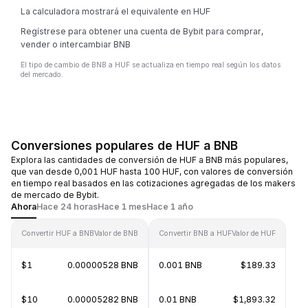
La calculadora mostrará el equivalente en HUF
Regístrese para obtener una cuenta de Bybit para comprar,
vender o intercambiar BNB
El tipo de cambio de BNB a HUF se actualiza en tiempo real según los datos
del mercado.
Conversiones populares de HUF a BNB
Explora las cantidades de conversión de HUF a BNB más populares,
que van desde 0,001 HUF hasta 100 HUF, con valores de conversión
en tiempo real basados en las cotizaciones agregadas de los makers
de mercado de Bybit.
Ahora
Hace 24 horas
Hace 1 mes
Hace 1 año
Convertir HUF a BNB
Valor de BNB
Convertir BNB a HUF
Valor de HUF
$1
0.00000528 BNB
0.001 BNB
$189.33
$10
0.00005282 BNB
0.01 BNB
$1,893.32