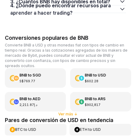
3. ¿Cuántos BNB hay disponibles en total?
4. ¿Dónde puedo encontrar recursos para
aprender a hacer trading?
Conversiones populares de BNB
Convierte BNB a USD y otras monedas fiat con tipos de cambio en
tiempo real. Gracias a las cotizaciones agregadas de los makers de
mercado de Bybit, puedes consultar el valor actual de BNB y
convertirlo con confianza, con tipos de cambio precisos y sin
spreads ocultos.
BNB
to
SGD
BNB
to
USD
S$769.77
$602.28
BNB
to
AED
BNB
to
ARS
د.إ2,211.87
$902,817
Ver más
↓
Pares de conversión de USD en tendencia
BTC
to
USD
ETH
to
USD