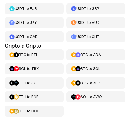
USDT
to
EUR
USDT
to
GBP
USDT
to
JPY
USDT
to
AUD
USDT
to
CAD
USDT
to
CHF
Cripto a Cripto
BTC
to
ETH
BTC
to
ADA
SOL
to
TRX
BTC
to
SOL
ETH
to
SOL
BTC
to
XRP
ETH
to
BNB
SOL
to
AVAX
BTC
to
DOGE