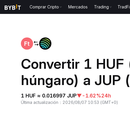
Comprar Cripto
Mercados
Trading
TradFi
Inicio
HUF to JUP
Convertir 1 HUF 
húngaro) a JUP (
1 HUF ≈ 0.016997 JUP
▼
-1.62%
24h
Última actualización
：
2026/08/07 10:53
(
GMT+0
)