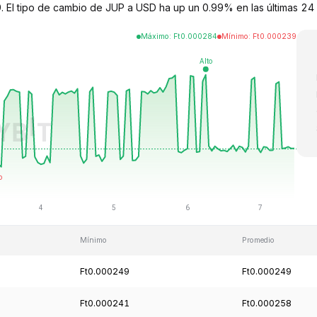
. El tipo de cambio de JUP a USD ha up un 0.99% en las últimas 24 
Máximo
:
Ft
0.000284
Mínimo
:
Ft
0.000239
Mínimo
Promedio
Ft0.000249
Ft0.000249
Ft0.000241
Ft0.000258