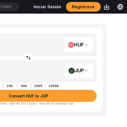
Regístrese
Iniciar Sesión
/USDT
HUF
JUP
100
500
1000
10000
Convert HUF to JUP
ones · más de 350 criptos · más de 40 monedas fiat