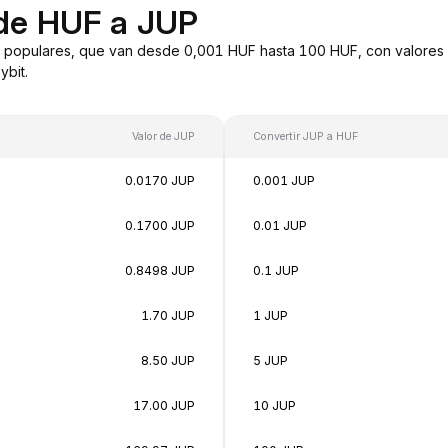
 de HUF a JUP
 populares, que van desde 0,001 HUF hasta 100 HUF, con valores 
bit.
Valor de JUP
Convertir JUP a HUF
0.0170 JUP
0.001 JUP
0.1700 JUP
0.01 JUP
0.8498 JUP
0.1 JUP
1.70 JUP
1 JUP
8.50 JUP
5 JUP
17.00 JUP
10 JUP