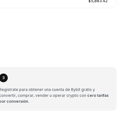
$5,883.42
3
Regístrate para obtener una cuenta de Bybit gratis y
convertir, comprar, vender u operar crypto con
cero tarifas
por conversión
.