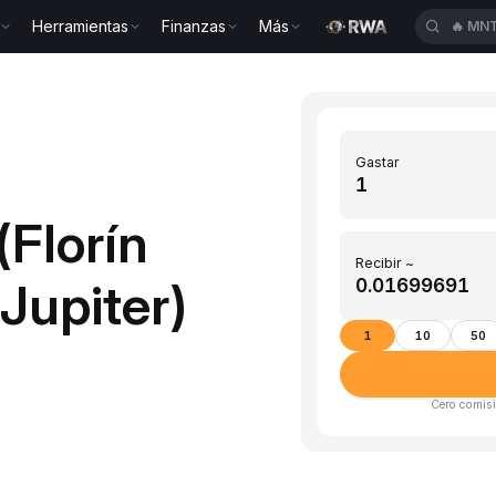
Herramientas
Finanzas
Más
🔥
MNT
Gastar
(Florín
Recibir ~
Jupiter)
1
10
50
Cero comisi