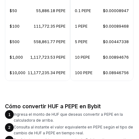
$50
55,886.18 PEPE
0.1 PEPE
$0.00008947
$100
111,772.35 PEPE
1 PEPE
$0.00089468
$500
558,861.77 PEPE
5 PEPE
$0.00447338
$1,000
1,117,723.53 PEPE
10 PEPE
$0.00894676
$10,000
11,177,235.34 PEPE
100 PEPE
$0.08946756
Cómo convertir HUF a PEPE en Bybit
Ingresa el monto de HUF que deseas convertir a PEPE en la
1
calculadora de arriba.
Consulta al instante el valor equivalente en PEPE según el tipo de
2
cambio de HUF a PEPE en tiempo real.