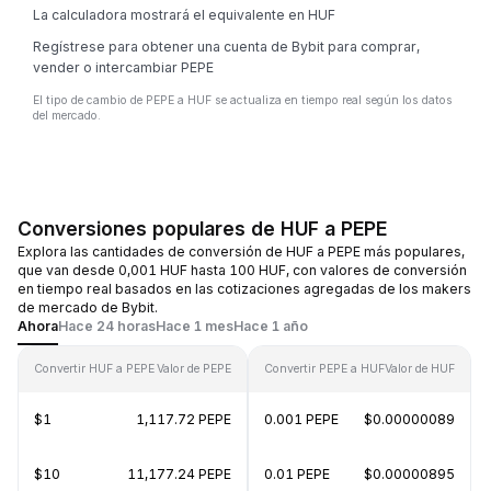
La calculadora mostrará el equivalente en HUF
Regístrese para obtener una cuenta de Bybit para comprar,
vender o intercambiar PEPE
El tipo de cambio de PEPE a HUF se actualiza en tiempo real según los datos
del mercado.
Conversiones populares de HUF a PEPE
Explora las cantidades de conversión de HUF a PEPE más populares,
que van desde 0,001 HUF hasta 100 HUF, con valores de conversión
en tiempo real basados en las cotizaciones agregadas de los makers
de mercado de Bybit.
Ahora
Hace 24 horas
Hace 1 mes
Hace 1 año
Convertir HUF a PEPE
Valor de PEPE
Convertir PEPE a HUF
Valor de HUF
$1
1,117.72 PEPE
0.001 PEPE
$0.00000089
$10
11,177.24 PEPE
0.01 PEPE
$0.00000895