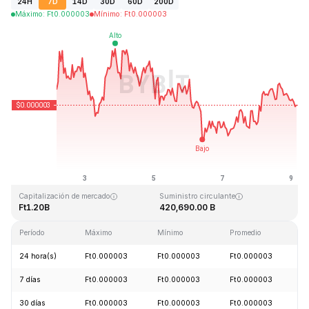
24H
7D
14D
30D
60D
200D
Máximo
:
Ft
0.000003
Mínimo
:
Ft
0.000003
Última actualización: 2026-08-09, 03:56 GMT+0
Máximo histórico
Mínimo histórico
Ft0.000028
Ft0.000000
Capitalización de mercado
Suministro circulante
Ft1.20B
420,690.00 B
Período
Máximo
Mínimo
Promedio
C
24 hora(s)
Ft0.000003
Ft0.000003
Ft0.000003
-
7 días
Ft0.000003
Ft0.000003
Ft0.000003
-
30 días
Ft0.000003
Ft0.000003
Ft0.000003
+