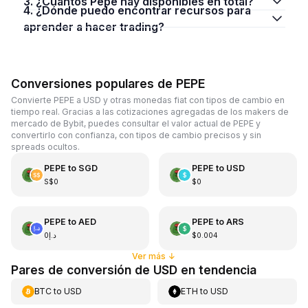
3. ¿Cuántos Pepe hay disponibles en total?
4. ¿Dónde puedo encontrar recursos para
aprender a hacer trading?
Conversiones populares de PEPE
Convierte PEPE a USD y otras monedas fiat con tipos de cambio en
tiempo real. Gracias a las cotizaciones agregadas de los makers de
mercado de Bybit, puedes consultar el valor actual de PEPE y
convertirlo con confianza, con tipos de cambio precisos y sin
spreads ocultos.
PEPE
to
SGD
PEPE
to
USD
S$0
$0
PEPE
to
AED
PEPE
to
ARS
د.إ0
$0.004
Ver más
↓
Pares de conversión de USD en tendencia
BTC
to
USD
ETH
to
USD