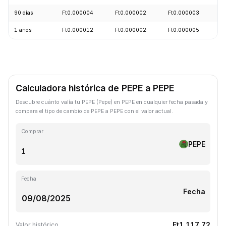
90 días
Ft0.000004
Ft0.000002
Ft0.000003
+
1 años
Ft0.000012
Ft0.000002
Ft0.000005
-
Calculadora histórica de PEPE a PEPE
Descubre cuánto valía tu PEPE (Pepe) en PEPE en cualquier fecha pasada y
compara el tipo de cambio de PEPE a PEPE con el valor actual.
Comprar
PEPE
Fecha
Fecha
Ft1,117.72
Valor histórico