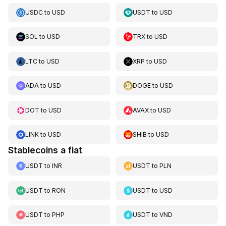
USDC
to
USD
USDT
to
USD
SOL
to
USD
TRX
to
USD
LTC
to
USD
XRP
to
USD
ADA
to
USD
DOGE
to
USD
DOT
to
USD
AVAX
to
USD
LINK
to
USD
SHIB
to
USD
Stablecoins a fiat
USDT
to
INR
USDT
to
PLN
USDT
to
RON
USDT
to
USD
USDT
to
PHP
USDT
to
VND