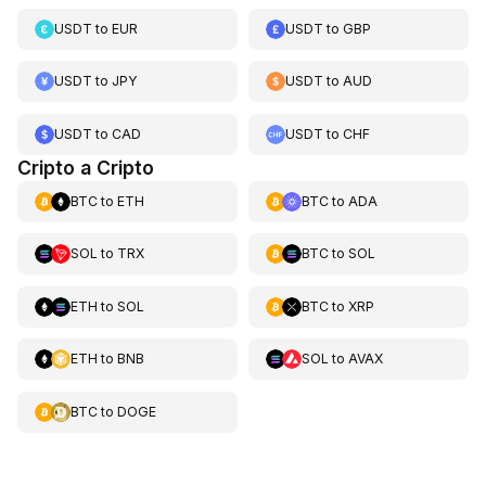
USDT
to
EUR
USDT
to
GBP
USDT
to
JPY
USDT
to
AUD
USDT
to
CAD
USDT
to
CHF
Cripto a Cripto
BTC
to
ETH
BTC
to
ADA
SOL
to
TRX
BTC
to
SOL
ETH
to
SOL
BTC
to
XRP
ETH
to
BNB
SOL
to
AVAX
BTC
to
DOGE