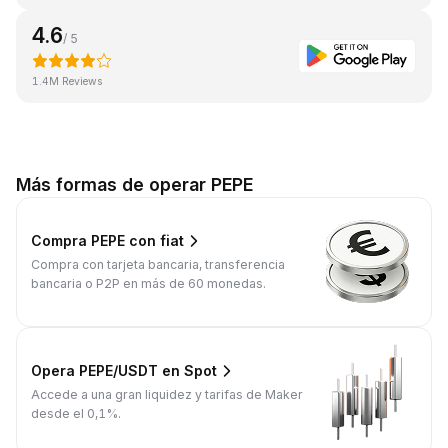
4.6
/ 5
1.4M Reviews
Más formas de operar PEPE
Compra PEPE con fiat
Compra con tarjeta bancaria, transferencia
bancaria o P2P en más de 60 monedas.
Opera PEPE/USDT en Spot
Accede a una gran liquidez y tarifas de Maker
desde el 0,1%.