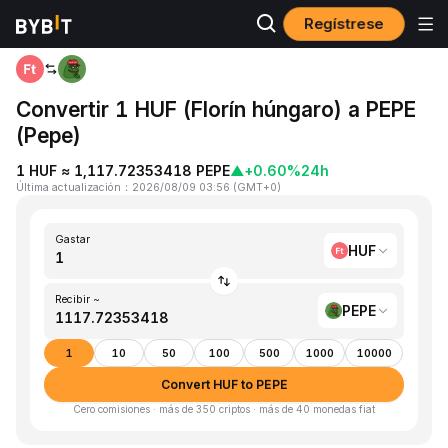
Regístrese
Inicio
HUF to PEPE
Convertir 1 HUF (Florín húngaro) a PEPE
(Pepe)
1 HUF ≈ 1,117.72353418 PEPE
▲
+0.60%
24h
Última actualización
：
2026/08/09 03:56
(
GMT+0
)
Gastar
HUF
Recibir ~
PEPE
1
10
50
100
500
1000
10000
Convert HUF to PEPE
Cero comisiones · más de 350 criptos · más de 40 monedas fiat