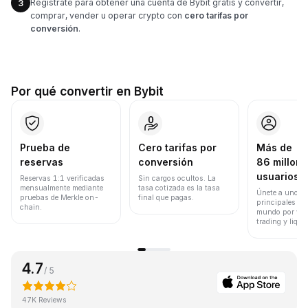
Regístrate para obtener una cuenta de Bybit gratis y convertir,
3
comprar, vender u operar crypto con
cero tarifas por
conversión
.
Por qué convertir en Bybit
Prueba de
Cero tarifas por
Más de
reservas
conversión
86 millone
usuarios
Reservas 1:1 verificadas
Sin cargos ocultos. La
mensualmente mediante
tasa cotizada es la tasa
Únete a uno de
pruebas de Merkle on-
final que pagas.
principales ex
chain.
mundo por vol
trading y liqui
4.7
/ 5
47K Reviews