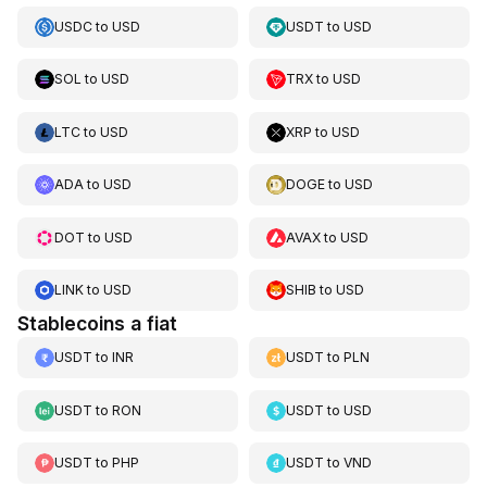
USDC
to
USD
USDT
to
USD
SOL
to
USD
TRX
to
USD
LTC
to
USD
XRP
to
USD
ADA
to
USD
DOGE
to
USD
DOT
to
USD
AVAX
to
USD
LINK
to
USD
SHIB
to
USD
Stablecoins a fiat
USDT
to
INR
USDT
to
PLN
USDT
to
RON
USDT
to
USD
USDT
to
PHP
USDT
to
VND