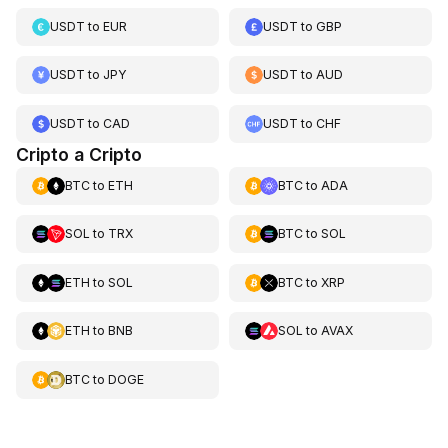
USDT
to
EUR
USDT
to
GBP
USDT
to
JPY
USDT
to
AUD
USDT
to
CAD
USDT
to
CHF
Cripto a Cripto
BTC
to
ETH
BTC
to
ADA
SOL
to
TRX
BTC
to
SOL
ETH
to
SOL
BTC
to
XRP
ETH
to
BNB
SOL
to
AVAX
BTC
to
DOGE