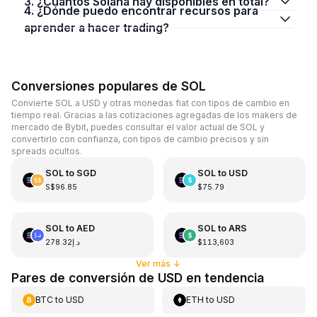
3. ¿Cuántos Solana hay disponibles en total?
4. ¿Dónde puedo encontrar recursos para
aprender a hacer trading?
Conversiones populares de SOL
Convierte SOL a USD y otras monedas fiat con tipos de cambio en
tiempo real. Gracias a las cotizaciones agregadas de los makers de
mercado de Bybit, puedes consultar el valor actual de SOL y
convertirlo con confianza, con tipos de cambio precisos y sin
spreads ocultos.
SOL
to
SGD
SOL
to
USD
S$96.85
$75.79
SOL
to
AED
SOL
to
ARS
د.إ278.32
$113,603
Ver más
↓
Pares de conversión de USD en tendencia
BTC
to
USD
ETH
to
USD