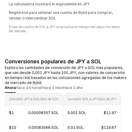
La calculadora mostrará el equivalente en JPY
Regístrese para obtener una cuenta de Bybit para comprar,
vender o intercambiar SOL
El tipo de cambio de SOL a JPY se actualiza en tiempo real según los datos
del mercado.
Conversiones populares de JPY a SOL
Explora las cantidades de conversión de JPY a SOL más populares,
que van desde 0,001 JPY hasta 100 JPY, con valores de conversión
en tiempo real basados en las cotizaciones agregadas de los makers
de mercado de Bybit.
Ahora
Hace 24 horas
Hace 1 mes
Hace 1 año
Convertir JPY a SOL
Valor de SOL
Convertir SOL a JPY
Valor de JPY
$1
0.00008357 SOL
0.001 SOL
$11.97
$10
0.00083566 SOL
0.01 SOL
$119.67