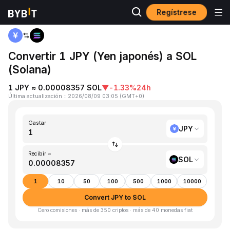
Regístrese
Inicio
JPY to SOL
Convertir 1 JPY (Yen japonés) a SOL
(Solana)
1 JPY ≈ 0.00008357 SOL
▼
-1.33%
24h
Última actualización
：
2026/08/09 03:05
(
GMT+0
)
Gastar
JPY
Recibir ~
SOL
1
10
50
100
500
1000
10000
Convert JPY to SOL
Cero comisiones · más de 350 criptos · más de 40 monedas fiat