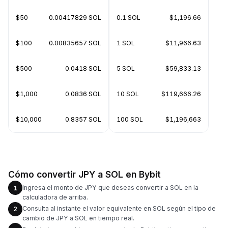
$50
0.00417829 SOL
0.1 SOL
$1,196.66
$100
0.00835657 SOL
1 SOL
$11,966.63
$500
0.0418 SOL
5 SOL
$59,833.13
$1,000
0.0836 SOL
10 SOL
$119,666.26
$10,000
0.8357 SOL
100 SOL
$1,196,663
Cómo convertir JPY a SOL en Bybit
Ingresa el monto de JPY que deseas convertir a SOL en la
1
calculadora de arriba.
Consulta al instante el valor equivalente en SOL según el tipo de
2
cambio de JPY a SOL en tiempo real.