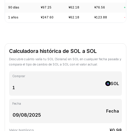
90 días
¥97.25
¥62.18
¥76.56
+17
1 años
¥247.60
¥62.18
¥123.88
-57
Calculadora histórica de SOL a SOL
Descubre cuánto valía tu SOL (Solana) en SOL en cualquier fecha pasada y
compara el tipo de cambio de SOL a SOL con el valor actual.
Comprar
SOL
Fecha
Fecha
¥0.98
Valor histórico