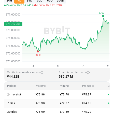
24H
7D
14D
30D
60D
200D
Máximo
:
¥
76.542412
Mínimo
:
¥
72.268204
Última actualización: 2026-08-09, 03:05 GMT+0
Máximo histórico
Mínimo histórico
¥293.31
¥0.500801
Capitalización de mercado
Suministro circulante
¥44.12B
582.17 M
Período
Máximo
Mínimo
Promedio
Cam
24 hora(s)
¥75.96
¥75.78
¥75.87
+2.
7 días
¥75.96
¥72.67
¥74.09
+3.
30 días
¥78.09
¥71.89
¥75.22
-4.