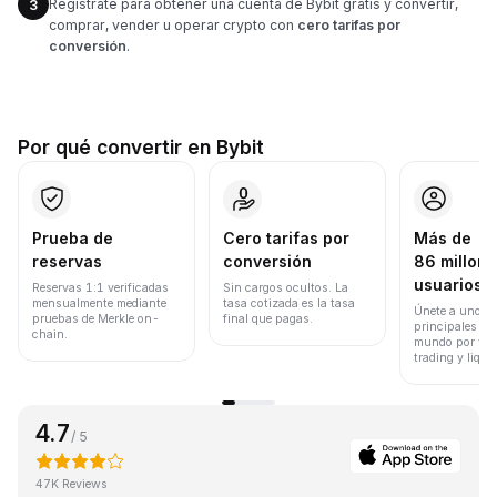
Regístrate para obtener una cuenta de Bybit gratis y convertir,
3
comprar, vender u operar crypto con
cero tarifas por
conversión
.
Por qué convertir en Bybit
Prueba de
Cero tarifas por
Más de
reservas
conversión
86 millone
usuarios
Reservas 1:1 verificadas
Sin cargos ocultos. La
mensualmente mediante
tasa cotizada es la tasa
Únete a uno de
pruebas de Merkle on-
final que pagas.
principales ex
chain.
mundo por vol
trading y liqui
4.7
/ 5
47K Reviews