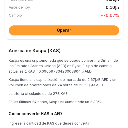
د.إ0.10
Valor de hoy
-70.07
%
Cambio
Operar
Acerca de Kaspa (KAS)
Kaspa es una criptomoneda que se puede convertir a Dírham de
los Emiratos Árabes Unidos (AED) en Bybit. El tipo de cambio
actual es 1 KAS = د.إ0.09659733423003804 AED.
Kaspa tiene una capitalización de mercado de د.إ2.67B AED y un
volumen de operaciones de 24 horas de د.إ23.51M AED.
La oferta circulante es de 27B KAS.
En las últimas 24 horas, Kaspa ha aumentado un 2.33%.
Cómo convertir KAS a AED
Ingrese la cantidad de KAS que desea convertir