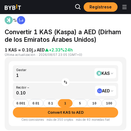
Regístrese
Inicio
KAS to AED
Convertir 1 KAS (Kaspa) a AED (Dírham
de los Emiratos Árabes Unidos)
1 KAS ≈ د.إ0.10 AED
▲
+2.33%
24h
Última actualización
：
2026/08/07 23:05
(
GMT+0
)
Gastar
KAS
Recibir ~
AED
0.001
0.01
0.1
1
5
10
100
Convert KAS to AED
Cero comisiones · más de 350 criptos · más de 40 monedas fiat