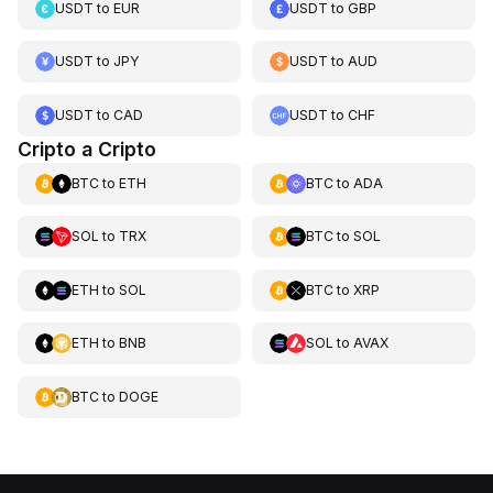
USDT
to
EUR
USDT
to
GBP
USDT
to
JPY
USDT
to
AUD
USDT
to
CAD
USDT
to
CHF
Cripto a Cripto
BTC
to
ETH
BTC
to
ADA
SOL
to
TRX
BTC
to
SOL
ETH
to
SOL
BTC
to
XRP
ETH
to
BNB
SOL
to
AVAX
BTC
to
DOGE