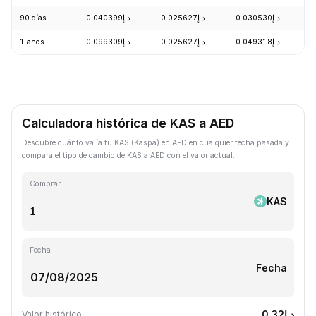
90 días
د.إ0.040399
د.إ0.025627
د.إ0.030530
-
1 años
د.إ0.099309
د.إ0.025627
د.إ0.049318
-
Calculadora histórica de KAS a AED
Descubre cuánto valía tu KAS (Kaspa) en AED en cualquier fecha pasada y
compara el tipo de cambio de KAS a AED con el valor actual.
Comprar
KAS
Fecha
Fecha
د.إ0.32
Valor histórico