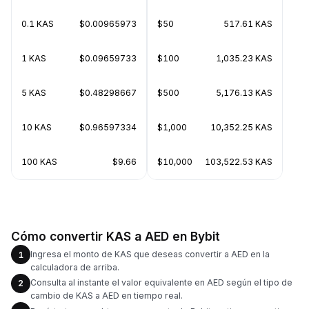
0.1 KAS
$0.00965973
$50
517.61 KAS
1 KAS
$0.09659733
$100
1,035.23 KAS
5 KAS
$0.48298667
$500
5,176.13 KAS
10 KAS
$0.96597334
$1,000
10,352.25 KAS
100 KAS
$9.66
$10,000
103,522.53 KAS
Cómo convertir KAS a AED en Bybit
Ingresa el monto de KAS que deseas convertir a AED en la
1
calculadora de arriba.
Consulta al instante el valor equivalente en AED según el tipo de
2
cambio de KAS a AED en tiempo real.