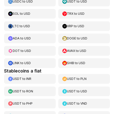
USDC
to
USD
USDT
to
USD
SOL
to
USD
TRX
to
USD
LTC
to
USD
XRP
to
USD
ADA
to
USD
DOGE
to
USD
DOT
to
USD
AVAX
to
USD
LINK
to
USD
SHIB
to
USD
Stablecoins a fiat
USDT
to
INR
USDT
to
PLN
USDT
to
RON
USDT
to
USD
USDT
to
PHP
USDT
to
VND