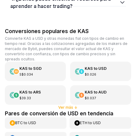
aprender a hacer trading?
Conversiones populares de KAS
Convierte KAS a USD y otras monedas fiat con tipos de cambio en
tiempo real. Gracias a las cotizaciones agregadas de los makers de
mercado de Bybit, puedes consultar el valor actual de KAS y
convertirlo con confianza, con tipos de cambio precisos y sin
spreads ocultos.
KAS
to
SGD
KAS
to
USD
S$0.034
$0.026
KAS
to
ARS
KAS
to
AUD
$39.33
$0.037
Ver más
↓
Pares de conversión de USD en tendencia
BTC
to
USD
ETH
to
USD