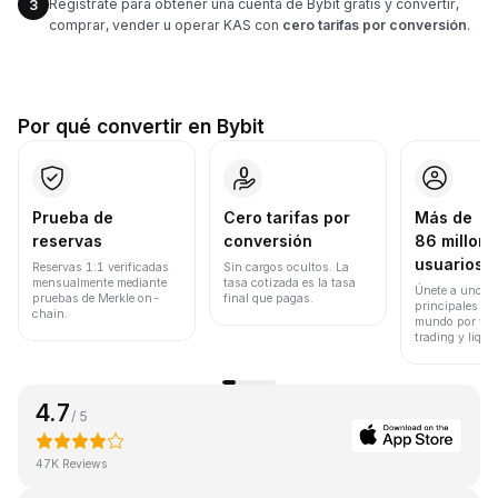
Regístrate para obtener una cuenta de Bybit gratis y convertir,
3
comprar, vender u operar KAS con
cero tarifas por conversión
.
Por qué convertir en Bybit
Prueba de
Cero tarifas por
Más de
reservas
conversión
86 millone
usuarios
Reservas 1:1 verificadas
Sin cargos ocultos. La
mensualmente mediante
tasa cotizada es la tasa
Únete a uno de
pruebas de Merkle on-
final que pagas.
principales ex
chain.
mundo por vol
trading y liqui
4.7
/ 5
47K Reviews