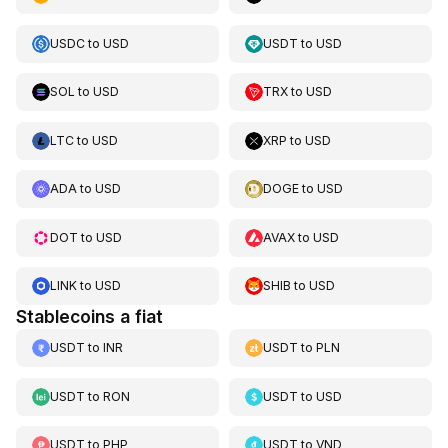
USDC
to
USD
USDT
to
USD
SOL
to
USD
TRX
to
USD
LTC
to
USD
XRP
to
USD
ADA
to
USD
DOGE
to
USD
DOT
to
USD
AVAX
to
USD
LINK
to
USD
SHIB
to
USD
Stablecoins a fiat
USDT
to
INR
USDT
to
PLN
USDT
to
RON
USDT
to
USD
USDT
to
PHP
USDT
to
VND