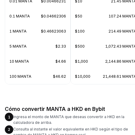
0.01 MANTA
$0.00466231
$10
21.45 MANT
0.1 MANTA
$0.04662306
$50
107.24 MANT
1 MANTA
$0.46623063
$100
214.49 MANT
5 MANTA
$2.33
$500
1,072.43 MANT
10 MANTA
$4.66
$1,000
2,144.86 MANT
100 MANTA
$46.62
$10,000
21,448.61 MANT
Cómo convertir MANTA a HKD en Bybit
Ingresa el monto de MANTA que deseas convertir a HKD en la
1
calculadora de arriba.
Consulta al instante el valor equivalente en HKD según el tipo de
2
cambio de MANTA a HKD en tiempo real.