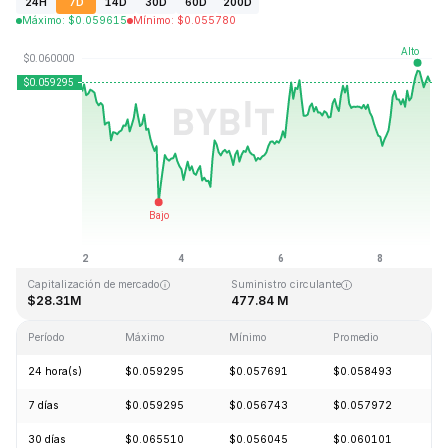
24H
7D
14D
30D
60D
200D
Máximo
:
$
0.059615
Mínimo
:
$
0.055780
Última actualización: 2026-08-08, 23:15 GMT+0
Máximo histórico
Mínimo histórico
$4.05
$0.054621
Capitalización de mercado
Suministro circulante
$28.31M
477.84 M
Período
Máximo
Mínimo
Promedio
C
24 hora(s)
$0.059295
$0.057691
$0.058493
+
7 días
$0.059295
$0.056743
$0.057972
+
30 días
$0.065510
$0.056045
$0.060101
+