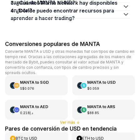
cambio de MANTA a HKD?
3. ¿Cuántos Manta Network hay disponibles
en total?
4. ¿Dónde puedo encontrar recursos para
aprender a hacer trading?
Conversiones populares de MANTA
Convierte MANTA a USD y otras monedas fiat con tipos de cambio en
tiempo real. Gracias a las cotizaciones agregadas de los makers de
mercado de Bybit, puedes consultar el valor actual de MANTA y
convertirlo con confianza, con tipos de cambio precisos y sin
spreads ocultos.
MANTA
to
SGD
MANTA
to
USD
S$0.076
$0.059
MANTA
to
AED
MANTA
to
ARS
د.إ0.218
$88.85
Ver más
↓
Pares de conversión de USD en tendencia
BTC
to
USD
ETH
to
USD