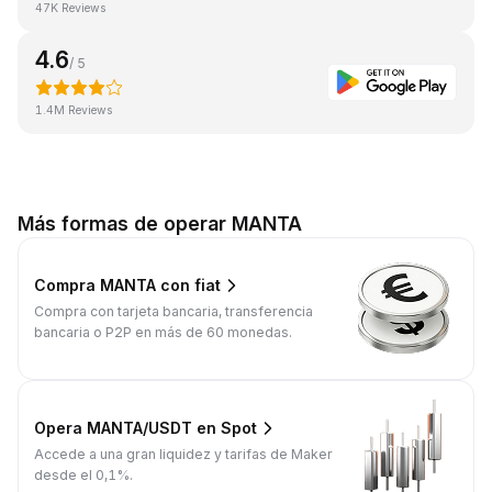
47K Reviews
4.6
/ 5
1.4M Reviews
Más formas de operar MANTA
Compra MANTA con fiat
Compra con tarjeta bancaria, transferencia
bancaria o P2P en más de 60 monedas.
Opera MANTA/USDT en Spot
Accede a una gran liquidez y tarifas de Maker
desde el 0,1%.