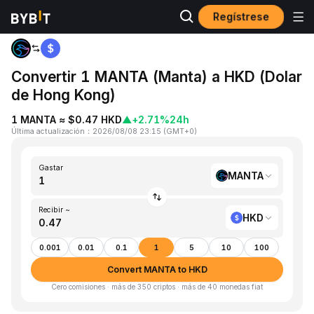
Regístrese
Inicio
MANTA to HKD
Convertir 1 MANTA (Manta) a HKD (Dolar
de Hong Kong)
1 MANTA ≈ $0.47 HKD
▲
+2.71%
24h
Última actualización
：
2026/08/08 23:15
(
GMT+0
)
Gastar
MANTA
Recibir ~
HKD
0.001
0.01
0.1
1
5
10
100
Convert MANTA to HKD
Cero comisiones · más de 350 criptos · más de 40 monedas fiat