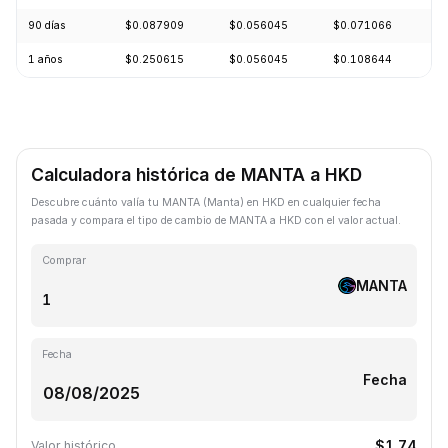
90 días
$0.087909
$0.056045
$0.071066
-
1 años
$0.250615
$0.056045
$0.108644
-
Calculadora histórica de MANTA a HKD
Descubre cuánto valía tu MANTA (Manta) en HKD en cualquier fecha
pasada y compara el tipo de cambio de MANTA a HKD con el valor actual.
Comprar
MANTA
Fecha
Fecha
$1.74
Valor histórico