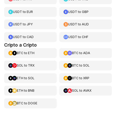
USDT
to
EUR
USDT
to
GBP
USDT
to
JPY
USDT
to
AUD
USDT
to
CAD
USDT
to
CHF
Cripto a Cripto
BTC
to
ETH
BTC
to
ADA
SOL
to
TRX
BTC
to
SOL
ETH
to
SOL
BTC
to
XRP
ETH
to
BNB
SOL
to
AVAX
BTC
to
DOGE