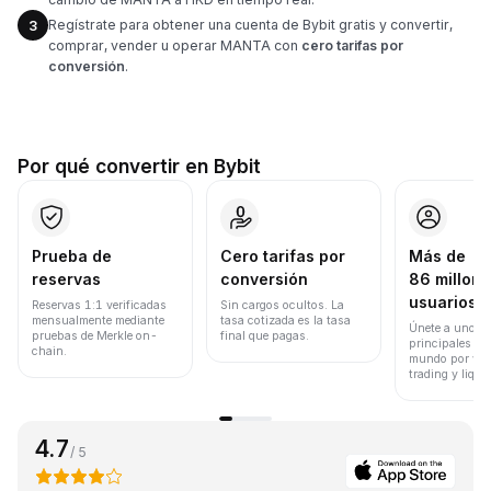
Regístrate para obtener una cuenta de Bybit gratis y convertir,
3
comprar, vender u operar MANTA con
cero tarifas por
conversión
.
Por qué convertir en Bybit
Prueba de
Cero tarifas por
Más de
reservas
conversión
86 millone
usuarios
Reservas 1:1 verificadas
Sin cargos ocultos. La
mensualmente mediante
tasa cotizada es la tasa
Únete a uno de
pruebas de Merkle on-
final que pagas.
principales ex
chain.
mundo por vol
trading y liqui
4.7
/ 5