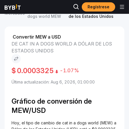
Regístrese
Precio de cat in a
cat in a dogs world to Dólar
Mercados
dogs world MEW
de los Estados Unidos
Convertir MEW a USD
DE CAT IN A DOGS WORLD A DÓLAR DE LOS
ESTADOS UNIDOS
$
0.0003325
-1.07%
Última actualización: Aug 6, 2026, 01:00:00
Gráfico de conversión de
MEW/
USD
Hoy, el tipo de cambio de cat in a dogs world (MEW) a