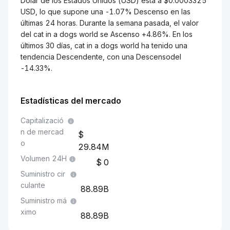
Dólar de los Estados Unidos (USD) está a $0.0003325
USD, lo que supone una -1.07% Descenso en las
últimas 24 horas. Durante la semana pasada, el valor
del cat in a dogs world se Ascenso +4.86%. En los
últimos 30 días, cat in a dogs world ha tenido una
tendencia Descendente, con una Descensodel
-14.33%.
Estadísticas del mercado
Capitalizació
n de mercad
o
29.84M
Volumen 24H
0
Suministro cir
culante
88.89B
Suministro má
ximo
88.89B