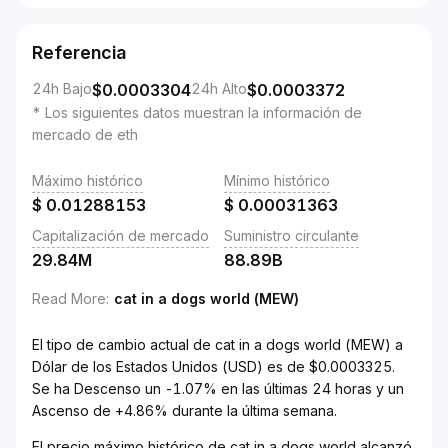
Referencia
24h Bajo
$
0.0003304
24h Alto
$
0.0003372
* Los siguientes datos muestran la información de
mercado de eth
Máximo histórico
Mínimo histórico
$
0.01288153
$
0.00031363
Capitalización de mercado
Suministro circulante
29.84M
88.89B
Read More
:
cat in a dogs world (MEW)
El tipo de cambio actual de cat in a dogs world (MEW) a
Dólar de los Estados Unidos (USD) es de $0.0003325.
Se ha Descenso un -1.07% en las últimas 24 horas y un
Ascenso de +4.86% durante la última semana.
El precio máximo histórico de cat in a dogs world alcanzó