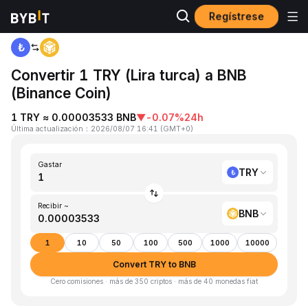
Regístrese
Inicio
TRY to BNB
Convertir 1 TRY (Lira turca) a BNB
(Binance Coin)
1 TRY ≈ 0.00003533 BNB
▼
-0.07%
24h
Última actualización
：
2026/08/07 16:41
(
GMT+0
)
Gastar
TRY
Recibir ~
BNB
1
10
50
100
500
1000
10000
Convert TRY to BNB
Cero comisiones · más de 350 criptos · más de 40 monedas fiat