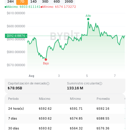
24H
7D
14D
30D
60D
200D
Máximo
:
₺
603.611141
Mínimo
:
₺
574.173272
Última actualización: 2026-08-07, 16:41 GMT+0
Máximo histórico
Mínimo histórico
₺1,369.99
₺0.039818
Capitalización de mercado
Suministro circulante
₺78.95B
133.16 M
Período
Máximo
Mínimo
Promedio
Cam
24 hora(s)
₺592.62
₺591.71
₺592.16
+0
7 días
₺593.62
₺574.85
₺588.55
+1
30 días
₺593.62
₺564.32
₺576.36
+5