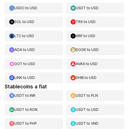
USDC
to
USD
USDT
to
USD
SOL
to
USD
TRX
to
USD
LTC
to
USD
XRP
to
USD
ADA
to
USD
DOGE
to
USD
DOT
to
USD
AVAX
to
USD
LINK
to
USD
SHIB
to
USD
Stablecoins a fiat
USDT
to
INR
USDT
to
PLN
USDT
to
RON
USDT
to
USD
USDT
to
PHP
USDT
to
VND