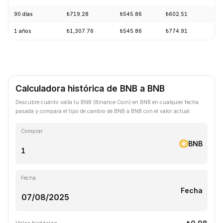
90 días
₺719.28
₺545.86
₺602.51
-1
1 años
₺1,307.76
₺545.86
₺774.91
-2
Calculadora histórica de BNB a BNB
Descubre cuánto valía tu BNB (Binance Coin) en BNB en cualquier fecha
pasada y compara el tipo de cambio de BNB a BNB con el valor actual.
Comprar
BNB
Fecha
Fecha