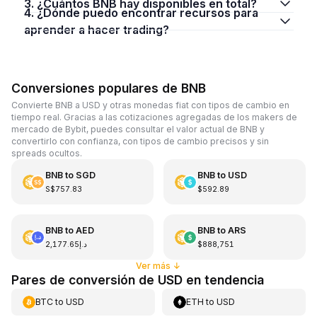
3. ¿Cuántos BNB hay disponibles en total?
4. ¿Dónde puedo encontrar recursos para
aprender a hacer trading?
Conversiones populares de BNB
Convierte BNB a USD y otras monedas fiat con tipos de cambio en
tiempo real. Gracias a las cotizaciones agregadas de los makers de
mercado de Bybit, puedes consultar el valor actual de BNB y
convertirlo con confianza, con tipos de cambio precisos y sin
spreads ocultos.
BNB
to
SGD
BNB
to
USD
S$757.83
$592.89
BNB
to
AED
BNB
to
ARS
د.إ2,177.65
$888,751
Ver más
↓
Pares de conversión de USD en tendencia
BTC
to
USD
ETH
to
USD