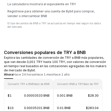
La calculadora mostrará el equivalente en TRY
Regístrese para obtener una cuenta de Bybit para comprar,
vender o intercambiar BNB
El tipo de cambio de BNB a TRY se actualiza en tiempo real según los datos
del mercado.
Conversiones populares de TRY a BNB
Explora las cantidades de conversión de TRY a BNB más populares,
que van desde 0,001 TRY hasta 100 TRY, con valores de conversión
en tiempo real basados en las cotizaciones agregadas de los makers
de mercado de Bybit.
Ahora
Hace 24 horas
Hace 1 mes
Hace 1 año
Convertir TRY a BNB
Valor de BNB
Convertir BNB a TRY
Valor de TRY
$1
0.00003533 BNB
0.001 BNB
$28.30
$10
0.00035331 BNB
0.01 BNB
$283.04