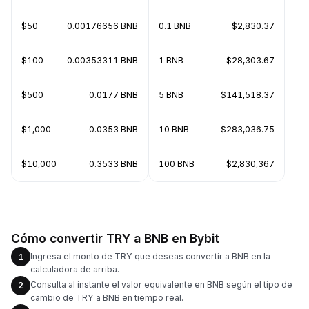
$50
0.00176656 BNB
0.1 BNB
$2,830.37
$100
0.00353311 BNB
1 BNB
$28,303.67
$500
0.0177 BNB
5 BNB
$141,518.37
$1,000
0.0353 BNB
10 BNB
$283,036.75
$10,000
0.3533 BNB
100 BNB
$2,830,367
Cómo convertir TRY a BNB en Bybit
Ingresa el monto de TRY que deseas convertir a BNB en la
1
calculadora de arriba.
Consulta al instante el valor equivalente en BNB según el tipo de
2
cambio de TRY a BNB en tiempo real.