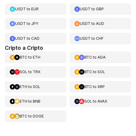
USDT
to
EUR
USDT
to
GBP
USDT
to
JPY
USDT
to
AUD
USDT
to
CAD
USDT
to
CHF
Cripto a Cripto
BTC
to
ETH
BTC
to
ADA
SOL
to
TRX
BTC
to
SOL
ETH
to
SOL
BTC
to
XRP
ETH
to
BNB
SOL
to
AVAX
BTC
to
DOGE