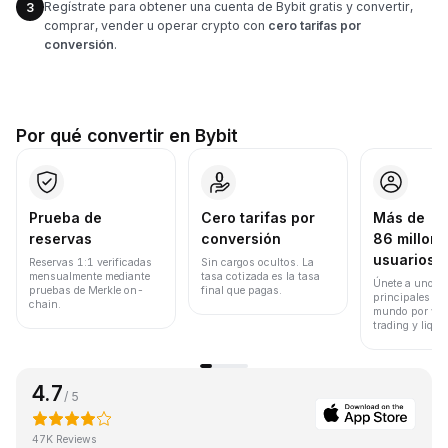
Regístrate para obtener una cuenta de Bybit gratis y convertir,
3
comprar, vender u operar crypto con
cero tarifas por
conversión
.
Por qué convertir en Bybit
Prueba de
Cero tarifas por
Más de
reservas
conversión
86 millone
usuarios
Reservas 1:1 verificadas
Sin cargos ocultos. La
mensualmente mediante
tasa cotizada es la tasa
Únete a uno de
pruebas de Merkle on-
final que pagas.
principales ex
chain.
mundo por vol
trading y liqui
4.7
/ 5
47K Reviews