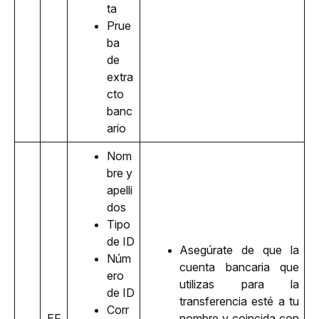
ta
Prue
ba 
de 
extra
cto 
banc
ario
Nom
bre y 
apelli
dos
Tipo 
de ID
Asegúrate de que la 
Núm
cuenta bancaria que 
ero 
utilizas para la 
de ID
transferencia esté a tu 
Corr
EF
nombre y coincida con 