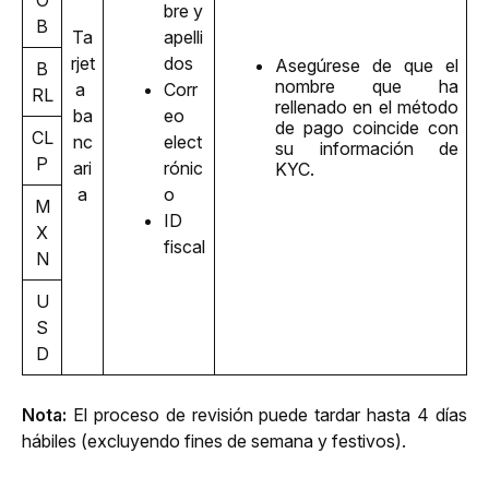
bre y 
B
Ta
apelli
rjet
dos
Asegúrese de que el 
B
nombre que ha 
a 
Corr
RL
rellenado en el método 
ba
eo 
de pago coincide con 
CL
nc
elect
su información de 
P
ari
rónic
KYC. 
a
o
M
ID 
X
fiscal
N
U
S
D
Nota: 
El proceso de revisión puede tardar hasta 4 días 
hábiles (excluyendo fines de semana y festivos).