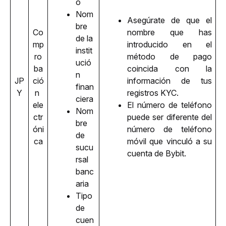
o
Nom
Asegúrate de que el 
bre 
Co
nombre que has 
de la 
mp
introducido en el 
instit
ro
método de pago 
ució
ba
coincida con la 
n 
JP
ció
información de tus 
finan
Y
n 
registros KYC. 
ciera
ele
El número de teléfono 
Nom
ctr
puede ser diferente del 
bre 
óni
número de teléfono 
de 
ca
móvil que vinculó a su 
sucu
cuenta de Bybit.
rsal 
banc
aria
Tipo 
de 
cuen