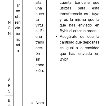
sita 
cuenta bancaria que 
Tr
una 
utilizas para esta 
an
cuen
transferencia es  tuya 
sfe
ta 
y es la misma que la 
N
ren
virtu
que has enviado en 
G
cia 
al. Es 
Bybit al crear la orden.
N
ba
una 
Asegúrate de que la 
nc
trans
cantidad que depositas 
ari
acci
es igual a la cantidad 
a
ón 
que has enviado en 
sin 
Bybit.
cone
xión. 
A
R
S
B
Nom
O