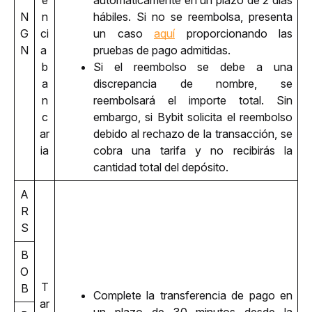
N
n
hábiles. Si no se reembolsa, presenta 
G
ci
un caso 
aquí
 proporcionando las 
N
a 
pruebas de pago admitidas. 
b
Si el reembolso se debe a una 
a
discrepancia de nombre, se 
n
reembolsará el importe total. Sin 
c
embargo, si Bybit solicita el reembolso 
ar
debido al rechazo de la transacción, se 
ia
cobra una tarifa y no recibirás la 
cantidad total del depósito.
A
R
S
B
O
T
B
Complete la transferencia de pago en 
ar
un plazo de 30 minutos desde la 