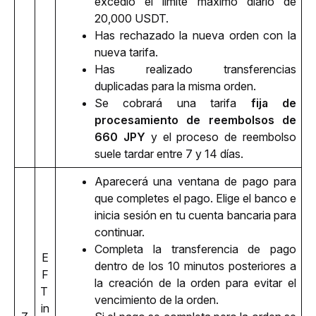
excedió el límite máximo diario de 
20,000 USDT.
Has rechazado la nueva orden con la 
nueva tarifa.
Has realizado transferencias 
duplicadas para la misma orden.
Se cobrará una tarifa 
fija de 
procesamiento de reembolsos de 
660 JPY
 y el proceso de reembolso 
suele tardar entre 7 y 14 días.
Aparecerá una ventana de pago para 
que completes el pago. Elige el banco e 
inicia sesión en tu cuenta bancaria para 
continuar.
Completa la transferencia de pago 
E
dentro de los 10 minutos posteriores a 
F
la creación de la orden para evitar el 
T 
vencimiento de la orden. 
in