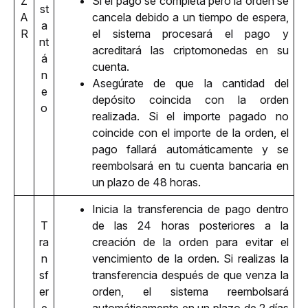
Z
Si el pago se completa pero la orden se 
st
A
cancela debido a un tiempo de espera, 
a
R
el sistema procesará el pago y 
nt
acreditará las criptomonedas en su 
á
cuenta.
n
Asegúrate de que la cantidad del 
e
depósito coincida con la orden 
o
realizada. Si el importe pagado no 
coincide con el importe de la orden, el 
pago fallará automáticamente y se 
reembolsará en tu cuenta bancaria en 
un plazo de 48 horas.
Inicia la transferencia de pago dentro 
T
de las 24 horas posteriores a la 
ra
creación de la orden para evitar el 
n
vencimiento de la orden. Si realizas la 
sf
transferencia después de que venza la 
er
orden, el sistema reembolsará 
e
automáticamente en un plazo de 2 días 