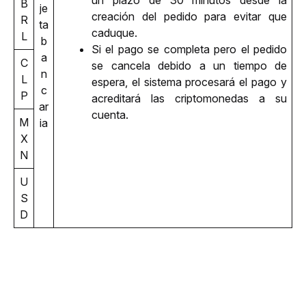
B
je
creación del pedido para evitar que 
R
ta 
caduque. 
L
b
Si el pago se completa pero el pedido 
a
C
se cancela debido a un tiempo de 
n
L
espera, el sistema procesará el pago y 
c
P
acreditará las criptomonedas a su 
ar
cuenta.
M
ia
X
N
U
S
D