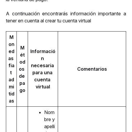
A continuación encontrarás información importante a 
tener en cuenta al crear tu cuenta virtual
M
on
M
ed
Informació
ét
as 
n 
od
fia
necesaria 
os 
Comentarios
t 
para una 
de 
ad
cuenta 
pa
mi
virtual
go
tid
as
Nom
bre y 
apelli