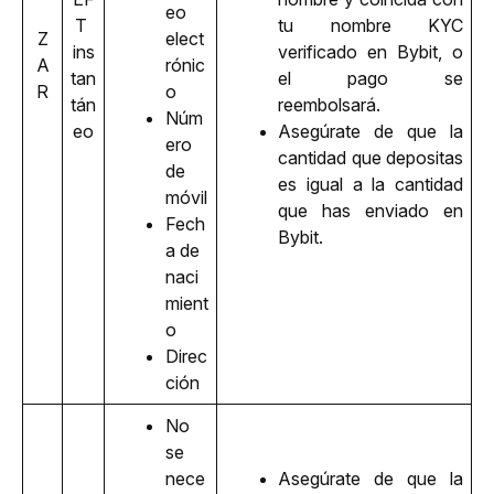
eo 
T 
tu nombre KYC 
Z
elect
ins
verificado en Bybit, o 
A
rónic
tan
el pago se 
R
o
tán
reembolsará. 
Núm
eo
Asegúrate de que la 
ero 
cantidad que depositas 
de 
es igual a la cantidad 
móvil
que has enviado en 
Fech
Bybit.
a de 
naci
mient
o
Direc
ción
No 
se 
nece
Asegúrate de que la 