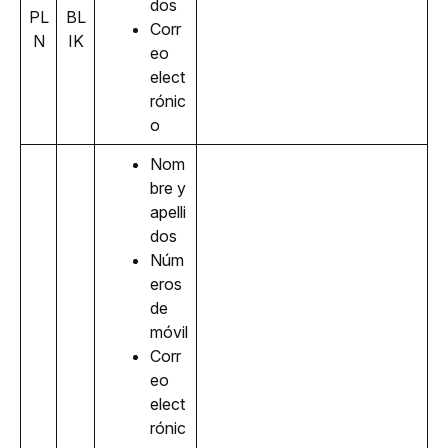
dos
PL
BL
Corr
N
IK
eo 
elect
rónic
o
Nom
bre y 
apelli
dos
Núm
eros 
de 
móvil
Corr
eo 
elect
rónic