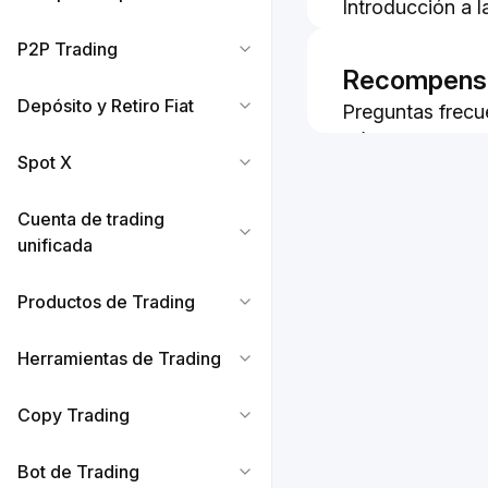
Introducción a 
Bybit Pay
P2P Trading
Cómo suscribirs
Recompensa
Pay
Depósito y Retiro Fiat
Preguntas frec
Preguntas frecu
Cómo canjear ar
QR Pay en Bybi
Spot X
(Bybit Pay)
Cómo empezar a 
FAQ: Programa 
Bybit Pay
Cuenta de trading
unificada
Productos de Trading
Herramientas de Trading
Copy Trading
Bot de Trading