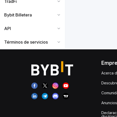
TradFi
Bybit Billetera
API
Términos de servicios
Empr
Acerca d
Descubr
Comunida
Anuncios
Declarac
divulgac