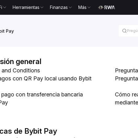
Fi
Herramientas
Finanzas
Más
bit Pay
sión general
 and Conditions
Pregunta
agos con QR Pay local usando Bybit
Pregunta
l pago con transferencia bancaria
Cómo real
Pay
mediante
icas de Bybit Pay