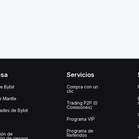
esa
Servicios
e Bybit
Compra con un
clic
e Mantle
Trading P2P (0
Comisiones)
des de Bybit
Programa VIP
Programa de
ión de
Referidos
ión de riesgos